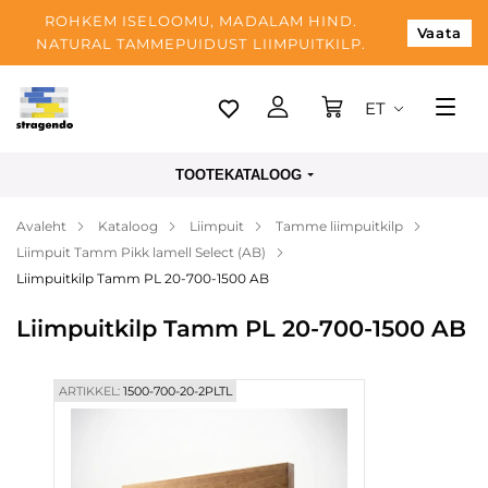
ROHKEM ISELOOMU, MADALAM HIND.
Vaata
NATURAL TAMMEPUIDUST LIIMPUITKILP.
ET
Tallinn
TOOTEKATALOOG
Tarnimine
Avaleht
Kataloog
Liimpuit
Tamme liimpuitkilp
Makse
Liimpuit Tamm Pikk lamell Select (AB)
Meist
Liimpuitkilp Tamm PL 20-700-1500 AB
Blogi
Liimpuitkilp Tamm PL 20-700-1500 AB
Kontaktid
ARTIKKEL:
1500-700-20-2PLTL