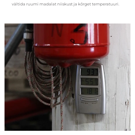
vältida ruumi madalat niiskust ja kõrget temperatuuri.