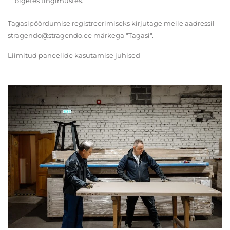
õigetes tingimustes.
Tagasipöördumise registreerimiseks kirjutage meile aadressil
stragendo@stragendo.ee märkega "Tagasi".
Liimitud paneelide kasutamise juhised