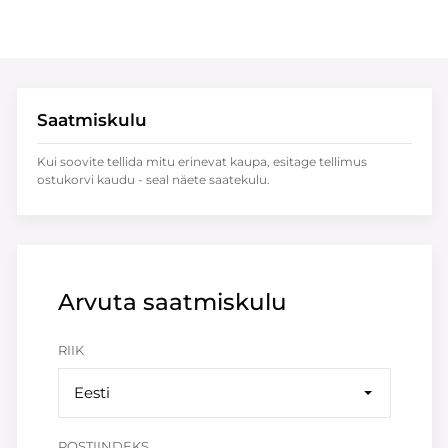
Saatmiskulu
Kui soovite tellida mitu erinevat kaupa, esitage tellimus
ostukorvi kaudu - seal näete saatekulu.
Arvuta saatmiskulu
RIIK
Eesti
POSTIINDEKS