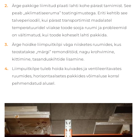
Ärge pakkige liimitud plaati lahti kohe pärast tarnimist. See
peab „aklimatiseeruma” toatingimustega. Eriti kehtib see
talveperioodil, kui pärast transportimist madalatel
temperatuuridel viiakse toode sooja ruumi ja probleemid
on vältimatud, kui toode koheselt lahti pakkida.
Ärge hoidke liimpuitkilpi väga niisketes ruumides, kus
teostatakse „märgi” remonditöid, nagu krohvimine,
kittimine, tasanduskihtide lisamine.
Liimpuitkilpe tuleb hoida kuivades ja ventileeritavates
ruumides, horisontaalsetes pakkides võimaluse korral
pehmendatud alusel.