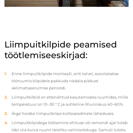
Liimpuitkilpide peamised
töötlemiseeskirjad:
Enne liimpuitkilpide montaaži, eriti talvel, soovitatakse
tööruumis kilpidele pakkuda nädala pikkust
aklimatiseerumise perioodi.
Liimpuitkilbid on ettenähtud kasutamiseks ruumides, mille
temperatuur on 10–30 ° C ja suhteline õhuniiskus 40–60%.
Ärge hoidke liimpuitkilpe kütteseadmete läheduses.
Liimpuitkilpidega töötamine ehituse või remondi ajal tuleb
läbi viia kuiva ruumi täieliku valmisolekuga. Samuti tuleks