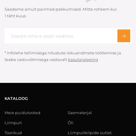
Saadame ainult parimad pakkumised. Mitte rohkem kui
1 täht kuus
* infolehe tellimisega nõustute isikuandmete töötlemise ja
teabe vastuvõtmisega vastavalt
kasutajaleping
KATALOOG
Meie puidutooted
Saematerjal
Liimpuit
Õli
Toorikud
Liimpuitkilpide outlet