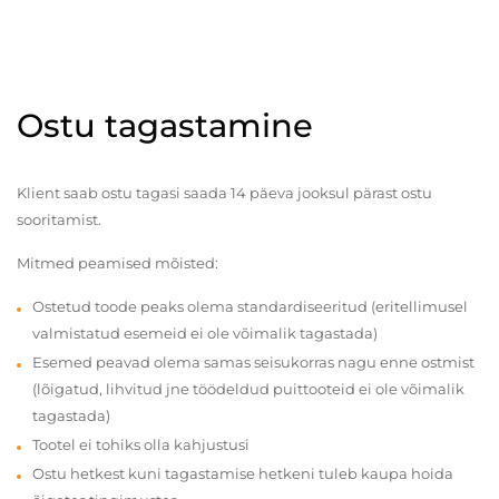
Ostu tagastamine
Klient saab ostu tagasi saada 14 päeva jooksul pärast ostu
sooritamist.
Mitmed peamised mõisted:
Ostetud toode peaks olema standardiseeritud (eritellimusel
valmistatud esemeid ei ole võimalik tagastada)
Esemed peavad olema samas seisukorras nagu enne ostmist
(lõigatud, lihvitud jne töödeldud puittooteid ei ole võimalik
tagastada)
Tootel ei tohiks olla kahjustusi
Ostu hetkest kuni tagastamise hetkeni tuleb kaupa hoida