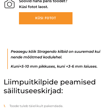
Soovid näha päris toodet?
Küsi fotot laost.
KÜSI FOTOT
Peaaegu kõik Stragendo kilbid on suuremad kui
nende mõõtmed kodulehel.
Kuni+5-10 mm pikkuses, kuni +3-6 mm laiuses.
Liimpuitkilpide peamised
säilituseeskirjad:
Toode tuleb täielikult pakendada.