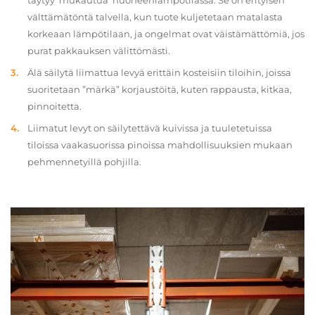
täytyy ‘mukautua’ huoneenlämpötilassa. Se on erityisen
välttämätöntä talvella, kun tuote kuljetetaan matalasta
korkeaan lämpötilaan, ja ongelmat ovat väistämättömiä, jos
purat pakkauksen välittömästi.
Älä säilytä liimattua levyä erittäin kosteisiin tiloihin, joissa
suoritetaan ”märkä” korjaustöitä, kuten rappausta, kitkaa,
pinnoitetta.
Liimatut levyt on säilytettävä kuivissa ja tuuletetuissa
tiloissa vaakasuorissa pinoissa mahdollisuuksien mukaan
pehmennetyillä pohjilla.