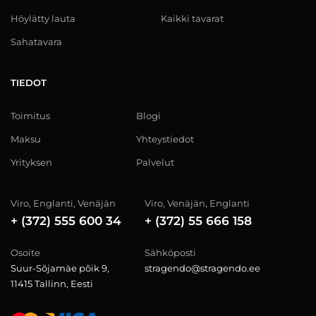
Höylätty lauta
Kaikki tavarat
Sahatavara
TIEDOT
Toimitus
Blogi
Maksu
Yhteystiedot
Yrityksen
Palvelut
Viro, Englanti, Venäjän
Viro, Venäjän, Englanti
+ (372) 555 600 34
+ (372) 55 666 158
Osoite
Sähköposti
Suur-Sõjamäe põik 9,
stragendo@stragendo.ee
11415 Tallinn, Eesti