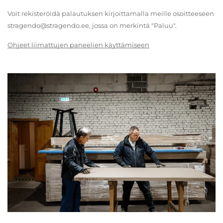
Voit rekisteröidä palautuksen kirjoittamalla meille osoitteeseen
stragendo@stragendo.ee, jossa on merkintä "Paluu".
Ohjeet liimattujen paneelien käyttämiseen