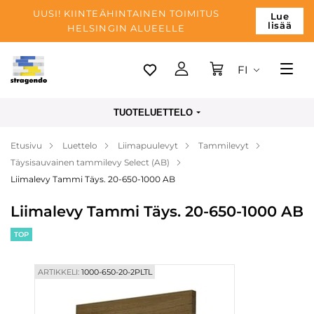
UUSI! KIINTEÄHINTAINEN TOIMITUS
Lue
lisää
HELSINGIN ALUEELLE
FI
Tallinn
TUOTELUETTELO
Toimitus
Etusivu
Luettelo
Liimapuulevyt
Tammilevyt
Maksu
Täysisauvainen tammilevy Select (AB)
Yrityksen
Liimalevy Tammi Täys. 20-650-1000 AB
Blogi
Liimalevy Tammi Täys. 20-650-1000 AB
Yhteystiedot
TOP
ARTIKKELI:
1000-650-20-2PLTL