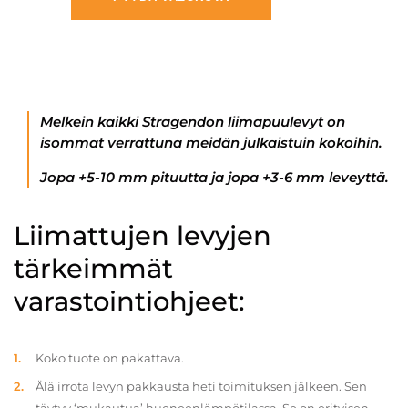
Melkein kaikki Stragendon liimapuulevyt on
isommat verrattuna meidän julkaistuin kokoihin.
Jopa +5-10 mm pituutta ja jopa +3-6 mm leveyttä.
Liimattujen levyjen
tärkeimmät
varastointiohjeet:
Koko tuote on pakattava.
Älä irrota levyn pakkausta heti toimituksen jälkeen. Sen