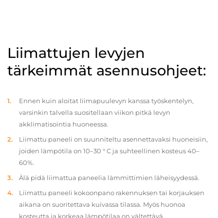
Liimattujen levyjen
tärkeimmät asennusohjeet:
Ennen kuin aloitat liimapuulevyn kanssa työskentelyn,
varsinkin talvella suositellaan viikon pitkä levyn
akklimatisointia huoneessa.
Liimattu paneeli on suunniteltu asennettavaksi huoneisiin,
joiden lämpötila on 10–30 ° C ja suhteellinen kosteus 40–
60%.
Älä pidä liimattua paneelia lämmittimien läheisyydessä.
Liimattu paneeli kokoonpano rakennuksen tai korjauksen
aikana on suoritettava kuivassa tilassa. Myös huonoa
kosteutta ja korkeaa lämpötilaa on vältettävä.