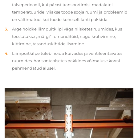
talveperioodil, kui pärast transportimist madalatel
temperatuuridel viiakse toode sooja ruumi ja probleemid
on vältimatud, kui toode koheselt lahti pakkida.
Ärge hoidke liimpuitkilpi väga niisketes ruumides, kus
teostatakse „märgi” remonditöid, nagu krohvimine,
kittimine, tasanduskihtide lisamine.
Liimpuitkilpe tuleb hoida kuivades ja ventileeritavates
ruumides, horisontaalsetes pakkides võimaluse korral
pehmendatud alusel.