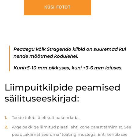
KÜSI FOTOT
Peaaegu kõik Stragendo kilbid on suuremad kui
nende mõõtmed kodulehel.
Kuni+5-10 mm pikkuses, kuni +3-6 mm laiuses.
Liimpuitkilpide peamised
säilituseeskirjad:
Toode tuleb täielikult pakendada.
Ärge pakkige liimitud plaati lahti kohe pärast tarnimist. See
peab „aklimatiseeruma” toatingimustega. Eriti kehtib see