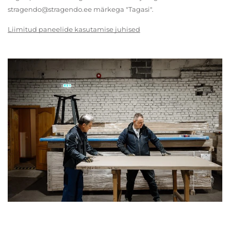
stragendo@stragendo.ee märkega "Tagasi".
Liimitud paneelide kasutamise juhised