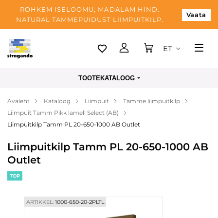
ROHKEM ISELOOMU, MADALAM HIND.
Vaata
NATURAL TAMMEPUIDUST LIIMPUITKILP.
ET
Tallinn
TOOTEKATALOOG
Tarnimine
Avaleht
Kataloog
Liimpuit
Tamme liimpuitkilp
Makse
Liimpuit Tamm Pikk lamell Select (AB)
Meist
Liimpuitkilp Tamm PL 20-650-1000 AB Outlet
Blogi
Liimpuitkilp Tamm PL 20-650-1000 AB
Outlet
Kontaktid
TOP
ARTIKKEL:
1000-650-20-2PLTL