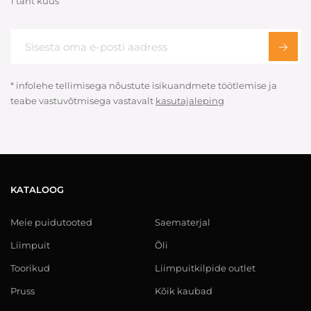
1 täht kuus
* infolehe tellimisega nõustute isikuandmete töötlemise ja
teabe vastuvõtmisega vastavalt
kasutajaleping
KATALOOG
Meie puidutooted
Saematerjal
Liimpuit
Õli
Toorikud
Liimpuitkilpide outlet
Pruss
Kõik kaubad