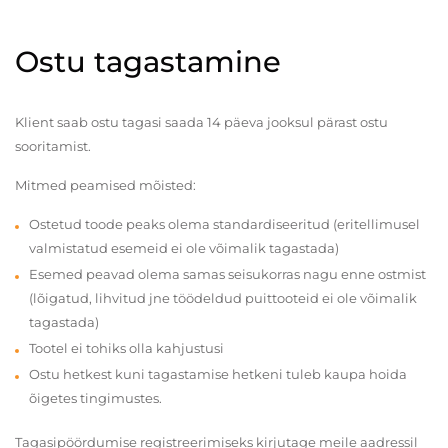
Ostu tagastamine
Klient saab ostu tagasi saada 14 päeva jooksul pärast ostu
sooritamist.
Mitmed peamised mõisted:
Ostetud toode peaks olema standardiseeritud (eritellimusel
valmistatud esemeid ei ole võimalik tagastada)
Esemed peavad olema samas seisukorras nagu enne ostmist
(lõigatud, lihvitud jne töödeldud puittooteid ei ole võimalik
tagastada)
Tootel ei tohiks olla kahjustusi
Ostu hetkest kuni tagastamise hetkeni tuleb kaupa hoida
õigetes tingimustes.
Tagasipöördumise registreerimiseks kirjutage meile aadressil