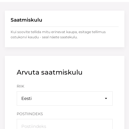
Saatmiskulu
Kui soovite tellida mitu erinevat kaupa, esitage tellimus
ostukorvi kaudu - seal näete saatekulu.
Arvuta saatmiskulu
RIIK
Eesti
POSTIINDEKS