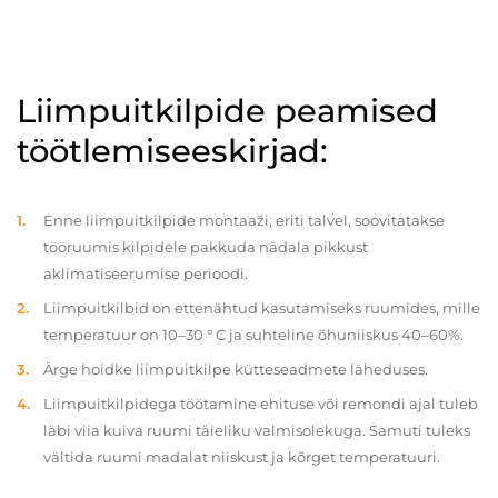
Liimpuitkilpide peamised
töötlemiseeskirjad:
Enne liimpuitkilpide montaaži, eriti talvel, soovitatakse
tööruumis kilpidele pakkuda nädala pikkust
aklimatiseerumise perioodi.
Liimpuitkilbid on ettenähtud kasutamiseks ruumides, mille
temperatuur on 10–30 ° C ja suhteline õhuniiskus 40–60%.
Ärge hoidke liimpuitkilpe kütteseadmete läheduses.
Liimpuitkilpidega töötamine ehituse või remondi ajal tuleb
läbi viia kuiva ruumi täieliku valmisolekuga. Samuti tuleks
vältida ruumi madalat niiskust ja kõrget temperatuuri.