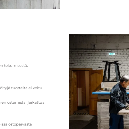
on tekemisestä.
öityjä tuotteita ei voitu
en ostamista (leikattua,
issa ostopäivästä