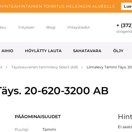
 KIINTEÄHINTAINEN TOIMITUS HELSINGIN ALUEELLE
Lue
+ (372
ksu
Yrityksen
Blogi
Yhteystiedot
stragen
AIHIO
HÖYLÄTTY LAUTA
SAHATAVARA
ÖLJY
yt
Täysisauvainen tammilevy Select (AB)
Liimalevy Tammi Täys. 2
äys. 20-620-3200 AB
Hint
PÄÄOMINAISUUDET
Ei saata
Puulaji
Tammi