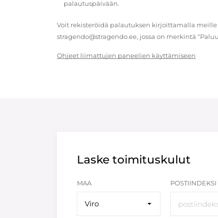
palautuspäivään.
Voit rekisteröidä palautuksen kirjoittamalla meille
stragendo@stragendo.ee, jossa on merkintä "Paluu
Ohjeet liimattujen paneelien käyttämiseen
Laske toimituskulut
MAA
POSTIINDEKSI
Viro