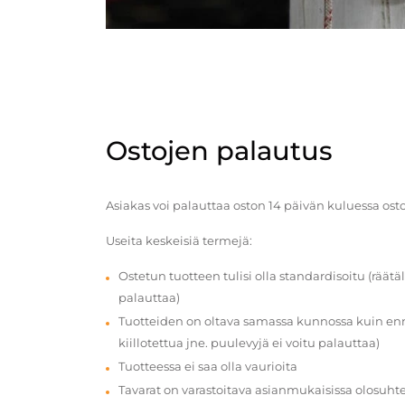
Ostojen palautus
Asiakas voi palauttaa oston 14 päivän kuluessa ost
Useita keskeisiä termejä:
Ostetun tuotteen tulisi olla standardisoitu (räätäl
palauttaa)
Tuotteiden on oltava samassa kunnossa kuin enn
kiillotettua jne. puulevyjä ei voitu palauttaa)
Tuotteessa ei saa olla vaurioita
Tavarat on varastoitava asianmukaisissa olosuhte