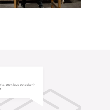
eita, tee tilaus ostoskorin
t.