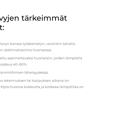
evyjen tärkeimmät
t:
evyn kanssa työskentelyn, varsinkin talvella
vyn akklimatisointia huoneessa.
eltu asennettavaksi huoneisiin, joiden lämpötila
 kosteus 40–60%.
 lämmittimien läheisyydessä.
o rakennuksen tai korjauksen aikana on
a. Myös huonoa kosteutta ja korkeaa lämpötilaa on