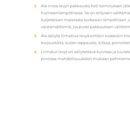
Älä irrota levyn pakkausta heti toimituksen jä
huoneenlämpötilassa. Se on erityisen välttämät
kuljetetaan matalasta korkeaan lämpötilaan, 
väistämättömiä, jos purat pakkauksen välittöm
Älä säilytä liimattua levyä erittäin kosteisiin ti
korjaustöitä, kuten rappausta, kitkaa, pinnoitet
Liimatut levyt on säilytettävä kuivissa ja tuulet
pinoissa mahdollisuuksien mukaan pehmennety