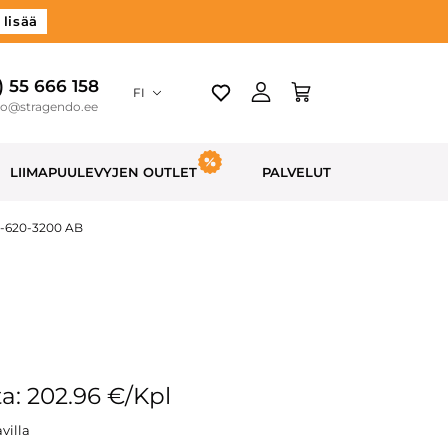
 lisää
) 55 666 158
FI
do@stragendo.ee
LIIMAPUULEVYJEN OUTLET
PALVELUT
0-620-3200 AB
a: 202.96 €/Kpl
villa