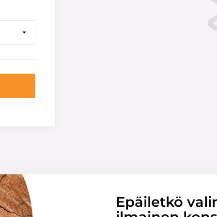
Epäiletkö vali
ilmainen konsu