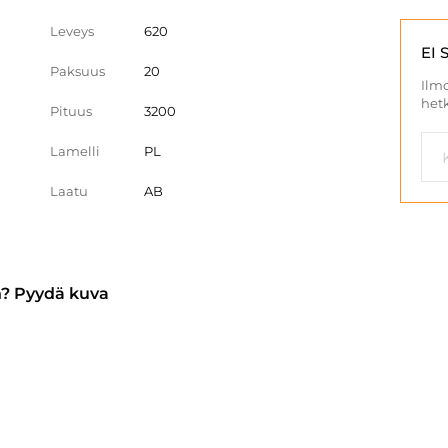
Leveys
620
EI 
Paksuus
20
Ilmo
hetk
Pituus
3200
Lamelli
PL
Laatu
AB
n? Pyydä kuva