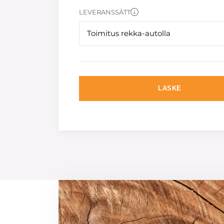
LEVERANSSÄTT
Toimitus rekka-autolla
LASKE