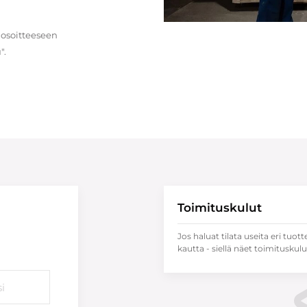
 osoitteeseen
".
Toimituskulut
Jos haluat tilata useita eri tuott
kautta - siellä näet toimituskulu