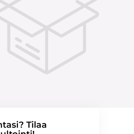
ntasi? Tilaa
ltointi!