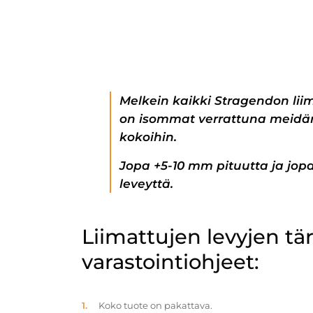
Melkein kaikki Stragendon lii
on isommat verrattuna meidän
kokoihin.
Jopa +5-10 mm pituutta ja jo
leveyttä.
Liimattujen levyjen t
varastointiohjeet:
Koko tuote on pakattava.