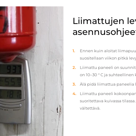
Liimattujen l
asennusohjee
Ennen kuin aloitat liimapuul
suositellaan viikon pitkä le
Liimattu paneeli on suunnit
on 10–30 ° C ja suhteellinen
Älä pidä liimattua paneelia
Liimattu paneeli kokoonpan
suoritettava kuivassa tilass
vältettävä.