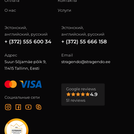
Оплата
Контакты
О нас
Услуги
Эстонский,
Эстонский,
английский, русский
английский, русский
+ (372) 555 600 34
+ (372) 55 666 158
Адрес
Email
Suur-Sõjamäe põik 9,
stragendo@stragendo.ee
11415 Tallinn, Eesti
Google reviews
4.9
Социальные сети
51 reviews