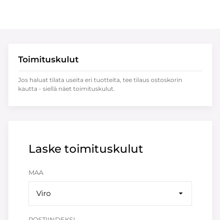
Toimituskulut
Jos haluat tilata useita eri tuotteita, tee tilaus ostoskorin
kautta - siellä näet toimituskulut.
Laske toimituskulut
MAA
Viro
POSTIINDEKSI