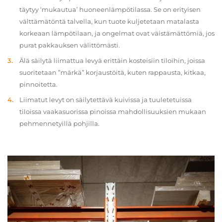
täytyy ‘mukautua’ huoneenlämpötilassa. Se on erityisen
välttämätöntä talvella, kun tuote kuljetetaan matalasta
korkeaan lämpötilaan, ja ongelmat ovat väistämättömiä, jos
purat pakkauksen välittömästi.
Älä säilytä liimattua levyä erittäin kosteisiin tiloihin, joissa
suoritetaan ”märkä” korjaustöitä, kuten rappausta, kitkaa,
pinnoitetta.
Liimatut levyt on säilytettävä kuivissa ja tuuletetuissa
tiloissa vaakasuorissa pinoissa mahdollisuuksien mukaan
pehmennetyillä pohjilla.