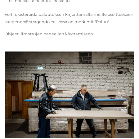
ostopäivästä palautuspäivään.
Voit rekisteröidä palautuksen kirjoittamalla meille osoitteeseen
stragendo@stragendo.ee, jossa on merkintä "Paluu".
Ohjeet liimattujen paneelien käyttämiseen