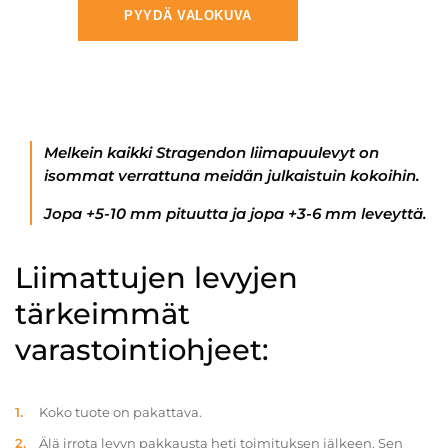
PYYDÄ VALOKUVA
Melkein kaikki Stragendon liimapuulevyt on
isommat verrattuna meidän julkaistuin kokoihin.
Jopa +5-10 mm pituutta ja jopa +3-6 mm leveyttä.
Liimattujen levyjen
tärkeimmät
varastointiohjeet:
Koko tuote on pakattava.
Älä irrota levyn pakkausta heti toimituksen jälkeen. Sen