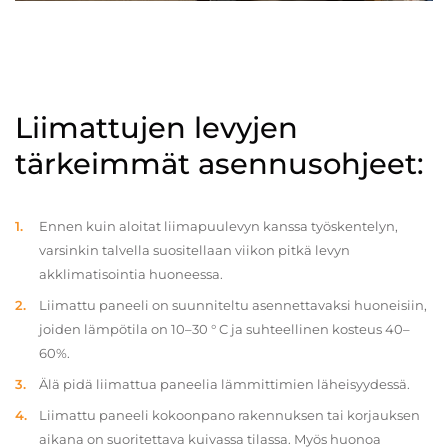
Liimattujen levyjen
tärkeimmät asennusohjeet:
Ennen kuin aloitat liimapuulevyn kanssa työskentelyn,
varsinkin talvella suositellaan viikon pitkä levyn
akklimatisointia huoneessa.
Liimattu paneeli on suunniteltu asennettavaksi huoneisiin,
joiden lämpötila on 10–30 ° C ja suhteellinen kosteus 40–
60%.
Älä pidä liimattua paneelia lämmittimien läheisyydessä.
Liimattu paneeli kokoonpano rakennuksen tai korjauksen
aikana on suoritettava kuivassa tilassa. Myös huonoa