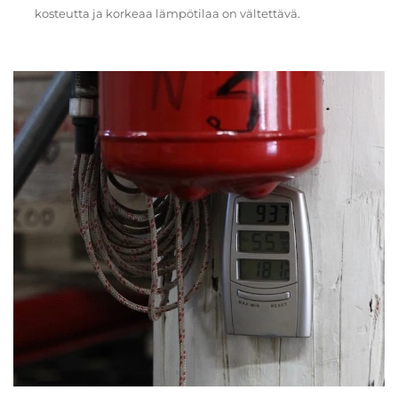
kosteutta ja korkeaa lämpötilaa on vältettävä.