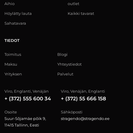
Aihio
outlet
Höylätty lauta
Kaikki tavarat
Sahatavara
TIEDOT
Toimitus
Blogi
Maksu
Yhteystiedot
Yrityksen
Palvelut
Viro, Englanti, Venäjän
Viro, Venäjän, Englanti
+ (372) 555 600 34
+ (372) 55 666 158
Osoite
Sähköposti
Suur-Sõjamäe põik 9,
stragendo@stragendo.ee
11415 Tallinn, Eesti