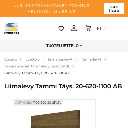
UUSI! KIINTEÄHINTAINEN TOIMITUS
Lue
lisää
HELSINGIN ALUEELLE
FI
Tallinn
TUOTELUETTELO
Toimitus
Etusivu
Luettelo
Liimapuulevyt
Tammilevyt
Maksu
Täysisauvainen tammilevy Select (AB)
Yrityksen
Liimalevy Tammi Täys. 20-620-1100 AB
Blogi
Liimalevy Tammi Täys. 20-620-1100 AB
Yhteystiedot
ARTIKKELI:
1100-620-20-2PLTL