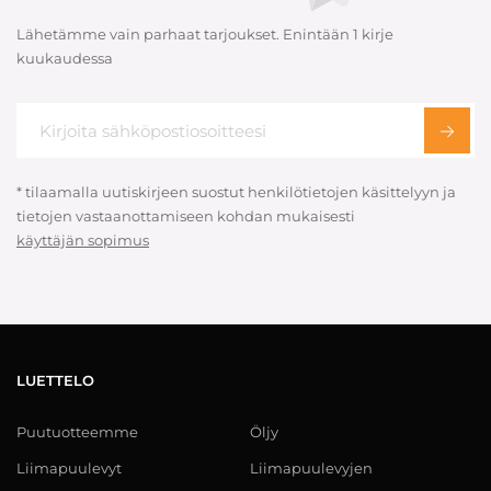
Lähetämme vain parhaat tarjoukset. Enintään 1 kirje
kuukaudessa
* tilaamalla uutiskirjeen suostut henkilötietojen käsittelyyn ja
tietojen vastaanottamiseen kohdan mukaisesti
käyttäjän sopimus
LUETTELO
Puutuotteemme
Öljy
Liimapuulevyt
Liimapuulevyjen