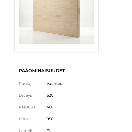
PÄÄOMINAISUUDET
Puulaji
Vaahtera
Leveys
620
Paksuus
40
Pituus
950
Lamelli
PL