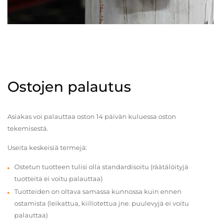
Ostojen palautus
Asiakas voi palauttaa oston 14 päivän kuluessa oston
tekemisestä.
Useita keskeisiä termejä:
Ostetun tuotteen tulisi olla standardisoitu (räätälöityjä
tuotteita ei voitu palauttaa)
Tuotteiden on oltava samassa kunnossa kuin ennen
ostamista (leikattua, kiillotettua jne. puulevyjä ei voitu
palauttaa)