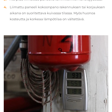
Liimattu paneeli kokoonpano rakennuksen tai korjauksen
aikana on suoritettava kuivassa tilassa. Myös huonoa
kosteutta ja korkeaa lämpötilaa on vältettävä.