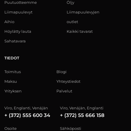
Puutuotteemme
Öljy
Liimapuulevyt
Liimapuulevyjen
Aihio
outlet
Höylätty lauta
Kaikki tavarat
Sahatavara
TIEDOT
Toimitus
Blogi
Maksu
Yhteystiedot
Yrityksen
Palvelut
Viro, Englanti, Venäjän
Viro, Venäjän, Englanti
+ (372) 555 600 34
+ (372) 55 666 158
Osoite
Sähköposti