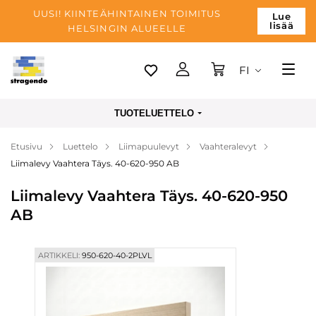
UUSI! KIINTEÄHINTAINEN TOIMITUS
Lue
lisää
HELSINGIN ALUEELLE
FI
Tallinn
TUOTELUETTELO
Toimitus
Etusivu
Luettelo
Liimapuulevyt
Vaahteralevyt
Maksu
Liimalevy Vaahtera Täys. 40-620-950 AB
Yrityksen
Liimalevy Vaahtera Täys. 40-620-950
Blogi
AB
Yhteystiedot
ARTIKKELI:
950-620-40-2PLVL