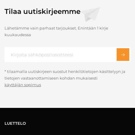
Tilaa uutiskirjeemme
Lähetämme vain parhaat tarjoukset. Enintään 1 kirje
kuukaudessa
* tilaamalla uutiskirjeen suostut henkilötietojen käsittelyyn ja
tietojen vastaanottamiseen kohdan mukaisesti
käyttäjän sopimus
LUETTELO