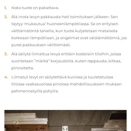
Koko tuote on pakattava.
Älä irrota levyn pakkausta heti toimituksen jälkeen. Sen
täytyy ‘mukautua’ huoneenlämpötilassa. Se on erityisen
välttämätöntä talvella, kun tuote kuljetetaan matalasta
korkeaan lämpötilaan, ja ongelmat ovat väistämättömiä, jos
purat pakkauksen välittömästi.
Älä säilytä liimattua levyä erittäin kosteisiin tiloihin, joissa
suoritetaan ”märkä” korjaustöitä, kuten rappausta, kitkaa,
pinnoitetta.
Liimatut levyt on säilytettävä kuivissa ja tuuletetuissa
tiloissa vaakasuorissa pinoissa mahdollisuuksien mukaan
pehmennetyillä pohjilla.