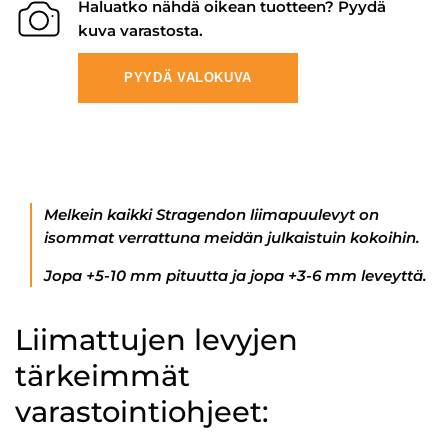
Haluatko nähdä oikean tuotteen? Pyydä
kuva varastosta.
PYYDÄ VALOKUVA
Melkein kaikki Stragendon liimapuulevyt on
isommat verrattuna meidän julkaistuin kokoihin.
Jopa +5-10 mm pituutta ja jopa +3-6 mm leveyttä.
Liimattujen levyjen
tärkeimmät
varastointiohjeet: