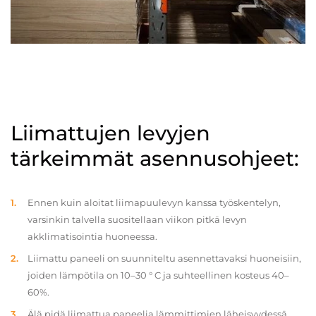
Liimattujen levyjen
tärkeimmät asennusohjeet:
Ennen kuin aloitat liimapuulevyn kanssa työskentelyn,
varsinkin talvella suositellaan viikon pitkä levyn
akklimatisointia huoneessa.
Liimattu paneeli on suunniteltu asennettavaksi huoneisiin,
joiden lämpötila on 10–30 ° C ja suhteellinen kosteus 40–
60%.
Älä pidä liimattua paneelia lämmittimien läheisyydessä.