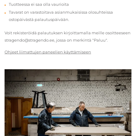
Tuotteessa ei saa olla vaurioita
Tavarat on varastoitava asianmukaisissa olosuhteissa
ostopäivästä palautuspäivään.
Voit rekisteröidä palautuksen kirjoittamalla meille osoitteeseen
stragendo@stragendo.ee, jossa on merkintä "Paluu".
Ohjeet liimattujen paneelien käyttämiseen