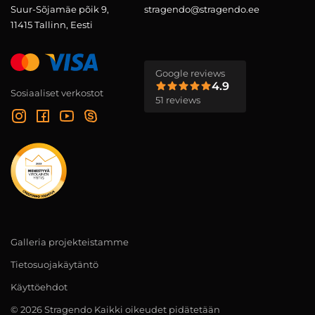
Suur-Sõjamäe põik 9,
stragendo@stragendo.ee
11415 Tallinn, Eesti
Google reviews
4.9
Sosiaaliset verkostot
51 reviews
Galleria projekteistamme
Tietosuojakäytäntö
Käyttöehdot
© 2026 Stragendo Kaikki oikeudet pidätetään