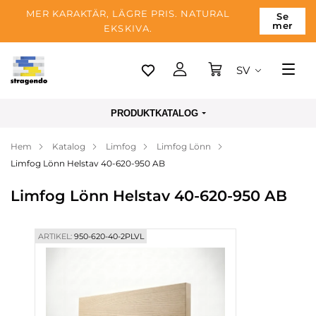
MER KARAKTÄR, LÄGRE PRIS. NATURAL
Se
mer
EKSKIVA.
SV
Tallinn
PRODUKTKATALOG
Leverans
Hem
Katalog
Limfog
Limfog Lönn
Betalning
Limfog Lönn Helstav 40-620-950 AB
Om företaget
Limfog Lönn Helstav 40-620-950 AB
Blogg
Kontakter
ARTIKEL:
950-620-40-2PLVL