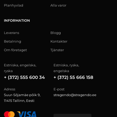
Planhyvlad
Alla varor
INFORMATION
Leverans
Blogg
Betalning
Kontakter
Om företaget
Tjänster
Estniska, engelska,
Estniska, ryska,
ryska
engelska
+ (372) 555 600 34
+ (372) 55 666 158
Adress
E-post
Suur-Sõjamäe põik 9,
stragendo@stragendo.ee
11415 Tallinn, Eesti