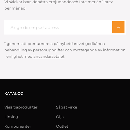
Vi skickar bara debästa erbjudandeoch Inte mer än 1 brev
per månad
* genom att prenumerera på nyhetsbrevet godkänna
behandling av personuppgifter och mottagande av information
i enlighet med
användaravtalet
KATALOG
Våra träprodukter
Sågat virke
Limfog
Olja
Komponenter
Outlet