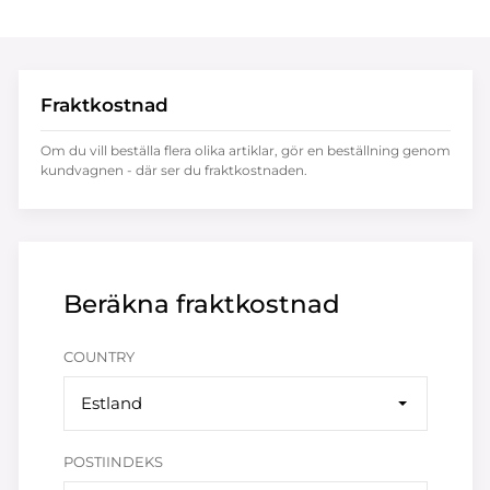
Fraktkostnad
Om du vill beställa flera olika artiklar, gör en beställning genom
kundvagnen - där ser du fraktkostnaden.
Beräkna fraktkostnad
COUNTRY
Estland
POSTIINDEKS