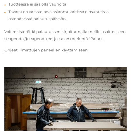
Tuotteessa ei saa olla vaurioita
Tavarat on varastoitava asianmukaisissa olosuhteissa
ostopäivästä palautuspäivään.
Voit rekisteröidä palautuksen kirjoittamalla meille osoitteeseen
stragendo@stragendo.ee, jossa on merkintä "Paluu".
Ohjeet liimattujen paneelien käyttämiseen