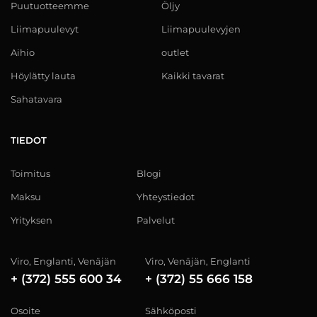
Puutuotteemme
Öljy
Liimapuulevyt
Liimapuulevyjen
Aihio
outlet
Höylätty lauta
Kaikki tavarat
Sahatavara
TIEDOT
Toimitus
Blogi
Maksu
Yhteystiedot
Yrityksen
Palvelut
Viro, Englanti, Venäjän
Viro, Venäjän, Englanti
+ (372) 555 600 34
+ (372) 55 666 158
Osoite
Sähköposti