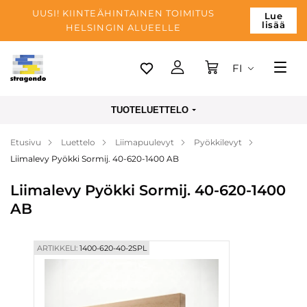
UUSI! KIINTEÄHINTAINEN TOIMITUS
Lue
lisää
HELSINGIN ALUEELLE
FI
Tallinn
TUOTELUETTELO
Toimitus
Etusivu
Luettelo
Liimapuulevyt
Pyökkilevyt
Maksu
Liimalevy Pyökki Sormij. 40-620-1400 AB
Yrityksen
Liimalevy Pyökki Sormij. 40-620-1400
Blogi
AB
Yhteystiedot
ARTIKKELI:
1400-620-40-2SPL