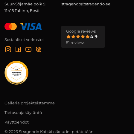
Suur-Sõjamäe põik 9,
stragendo@stragendo.ee
11415 Tallinn, Eesti
Google reviews
4.9
Sosiaaliset verkostot
51 reviews
Galleria projekteistamme
Tietosuojakäytäntö
Käyttöehdot
© 2026 Stragendo Kaikki oikeudet pidätetään