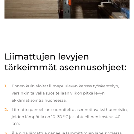
Liimattujen levyjen
tärkeimmät asennusohjeet:
Ennen kuin aloitat liimapuulevyn kanssa työskentelyn,
varsinkin talvella suositellaan viikon pitkä levyn
akklimatisointia huoneessa.
Liimattu paneeli on suunniteltu asennettavaksi huoneisiin,
joiden lämpötila on 10–30 ° C ja suhteellinen kosteus 40–
60%.
Älä pidä liimattua paneelia lämmittimien läheisyydessä.