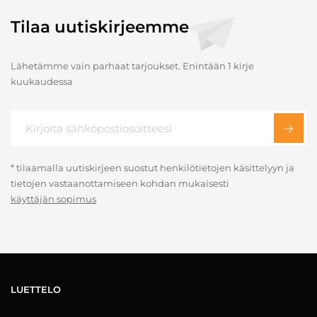
Tilaa uutiskirjeemme
Lähetämme vain parhaat tarjoukset. Enintään 1 kirje
kuukaudessa
* tilaamalla uutiskirjeen suostut henkilötietojen käsittelyyn ja
tietojen vastaanottamiseen kohdan mukaisesti
käyttäjän sopimus
LUETTELO