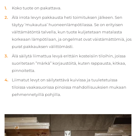
Koko tuote on pakattava.
Älä irrota levyn pakkausta heti toimituksen jälkeen. Sen
täytyy ‘mukautua’ huoneenlämpötilassa. Se on erityisen
välttämätöntä talvella, kun tuote kuljetetaan matalasta
korkeaan lämpötilaan, ja ongelmat ovat väistämättömiä, jos
purat pakkauksen välittömästi.
Älä säilytä liimattua levyä erittäin kosteisiin tiloihin, joissa
suoritetaan ”märkä” korjaustöitä, kuten rappausta, kitkaa,
pinnoitetta.
Liimatut levyt on säilytettävä kuivissa ja tuuletetuissa
tiloissa vaakasuorissa pinoissa mahdollisuuksien mukaan
pehmennetyillä pohjilla.