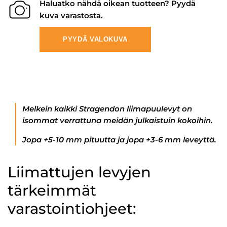
Haluatko nähdä oikean tuotteen? Pyydä
kuva varastosta.
PYYDÄ VALOKUVA
Melkein kaikki Stragendon liimapuulevyt on
isommat verrattuna meidän julkaistuin kokoihin.
Jopa +5-10 mm pituutta ja jopa +3-6 mm leveyttä.
Liimattujen levyjen
tärkeimmät
varastointiohjeet: