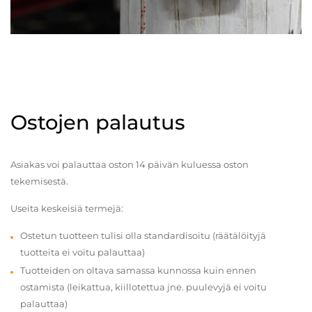
Ostojen palautus
Asiakas voi palauttaa oston 14 päivän kuluessa oston
tekemisestä.
Useita keskeisiä termejä:
Ostetun tuotteen tulisi olla standardisoitu (räätälöityjä
tuotteita ei voitu palauttaa)
Tuotteiden on oltava samassa kunnossa kuin ennen
ostamista (leikattua, kiillotettua jne. puulevyjä ei voitu
palauttaa)