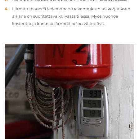
Liimattu paneeli kokoonpano rakennuksen tai korjauksen
aikana on suoritettava kuivassa tilassa. Myös huonoa
kosteutta ja korkeaa lämpötilaa on vältettävä.