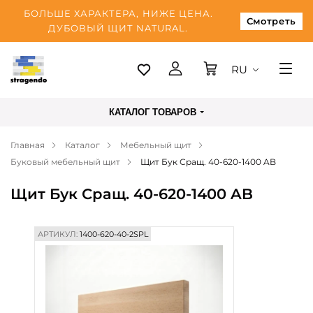
БОЛЬШЕ ХАРАКТЕРА, НИЖЕ ЦЕНА.
Смотреть
ДУБОВЫЙ ЩИТ NATURAL.
RU
Таллинн
КАТАЛОГ ТОВАРОВ
Доставка
Главная
Каталог
Мебельный щит
Оплата
Буковый мебельный щит
Щит Бук Сращ. 40-620-1400 AB
О нас
Щит Бук Сращ. 40-620-1400 AB
Блог
Контакты
АРТИКУЛ:
1400-620-40-2SPL