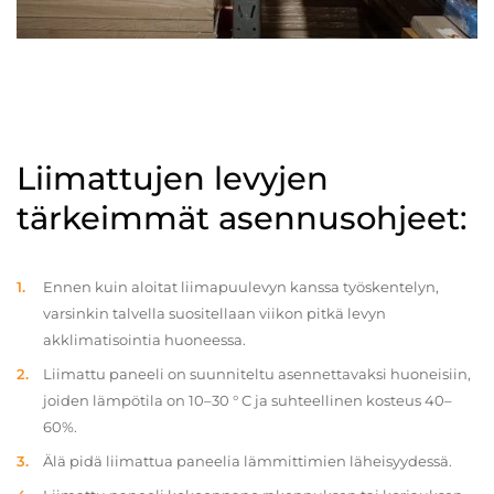
Liimattujen levyjen
tärkeimmät asennusohjeet:
Ennen kuin aloitat liimapuulevyn kanssa työskentelyn,
varsinkin talvella suositellaan viikon pitkä levyn
akklimatisointia huoneessa.
Liimattu paneeli on suunniteltu asennettavaksi huoneisiin,
joiden lämpötila on 10–30 ° C ja suhteellinen kosteus 40–
60%.
Älä pidä liimattua paneelia lämmittimien läheisyydessä.