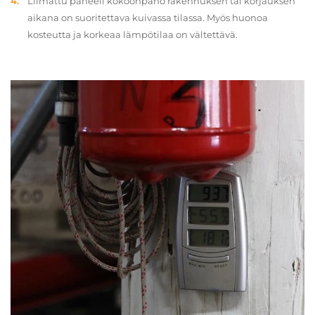
Liimattu paneeli kokoonpano rakennuksen tai korjauksen
aikana on suoritettava kuivassa tilassa. Myös huonoa
kosteutta ja korkeaa lämpötilaa on vältettävä.