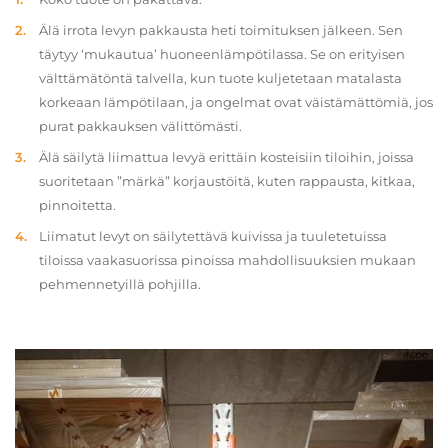
Älä irrota levyn pakkausta heti toimituksen jälkeen. Sen
täytyy ‘mukautua’ huoneenlämpötilassa. Se on erityisen
välttämätöntä talvella, kun tuote kuljetetaan matalasta
korkeaan lämpötilaan, ja ongelmat ovat väistämättömiä, jos
purat pakkauksen välittömästi.
Älä säilytä liimattua levyä erittäin kosteisiin tiloihin, joissa
suoritetaan ”märkä” korjaustöitä, kuten rappausta, kitkaa,
pinnoitetta.
Liimatut levyt on säilytettävä kuivissa ja tuuletetuissa
tiloissa vaakasuorissa pinoissa mahdollisuuksien mukaan
pehmennetyillä pohjilla.