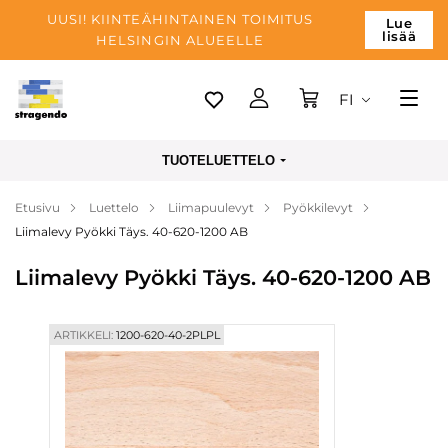
UUSI! KIINTEÄHINTAINEN TOIMITUS
Lue
lisää
HELSINGIN ALUEELLE
FI
Tallinn
TUOTELUETTELO
Toimitus
Etusivu
Luettelo
Liimapuulevyt
Pyökkilevyt
Maksu
Liimalevy Pyökki Täys. 40-620-1200 AB
Yrityksen
Liimalevy Pyökki Täys. 40-620-1200 AB
Blogi
Yhteystiedot
ARTIKKELI:
1200-620-40-2PLPL