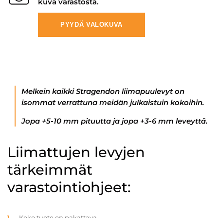
kuva varastosta.
PYYDÄ VALOKUVA
Melkein kaikki Stragendon liimapuulevyt on
isommat verrattuna meidän julkaistuin kokoihin.
Jopa +5-10 mm pituutta ja jopa +3-6 mm leveyttä.
Liimattujen levyjen
tärkeimmät
varastointiohjeet:
Koko tuote on pakattava.