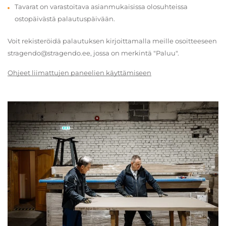
Tavarat on varastoitava asianmukaisissa olosuhteissa
ostopäivästä palautuspäivään.
Voit rekisteröidä palautuksen kirjoittamalla meille osoitteeseen
stragendo@stragendo.ee, jossa on merkintä "Paluu".
Ohjeet liimattujen paneelien käyttämiseen