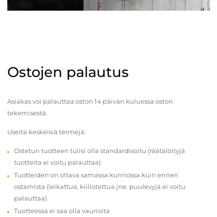
Ostojen palautus
Asiakas voi palauttaa oston 14 päivän kuluessa oston
tekemisestä.
Useita keskeisiä termejä:
Ostetun tuotteen tulisi olla standardisoitu (räätälöityjä
tuotteita ei voitu palauttaa)
Tuotteiden on oltava samassa kunnossa kuin ennen
ostamista (leikattua, kiillotettua jne. puulevyjä ei voitu
palauttaa)
Tuotteessa ei saa olla vaurioita