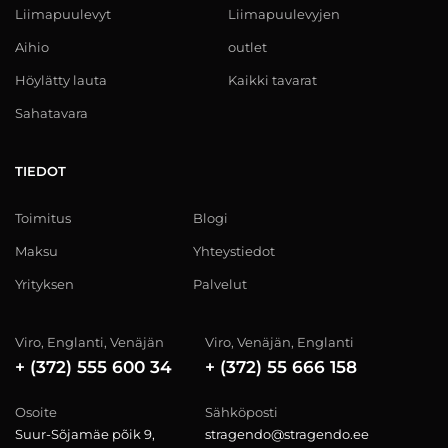
Liimapuulevyt
Liimapuulevyjen
Aihio
outlet
Höylätty lauta
Kaikki tavarat
Sahatavara
TIEDOT
Toimitus
Blogi
Maksu
Yhteystiedot
Yrityksen
Palvelut
Viro, Englanti, Venäjän
Viro, Venäjän, Englanti
+ (372) 555 600 34
+ (372) 55 666 158
Osoite
Sähköposti
Suur-Sõjamäe põik 9,
stragendo@stragendo.ee