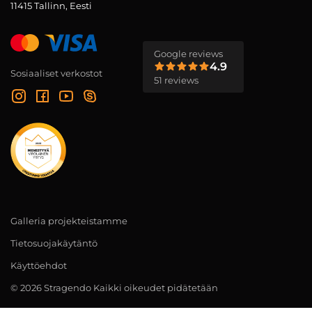
11415 Tallinn, Eesti
Google reviews
4.9
Sosiaaliset verkostot
51 reviews
Galleria projekteistamme
Tietosuojakäytäntö
Käyttöehdot
© 2026 Stragendo Kaikki oikeudet pidätetään