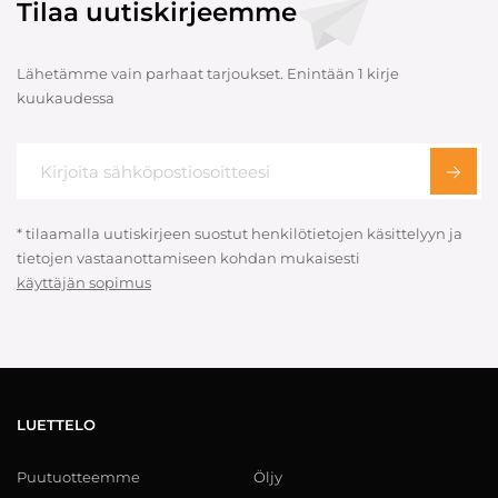
Tilaa uutiskirjeemme
Lähetämme vain parhaat tarjoukset. Enintään 1 kirje
kuukaudessa
* tilaamalla uutiskirjeen suostut henkilötietojen käsittelyyn ja
tietojen vastaanottamiseen kohdan mukaisesti
käyttäjän sopimus
LUETTELO
Puutuotteemme
Öljy