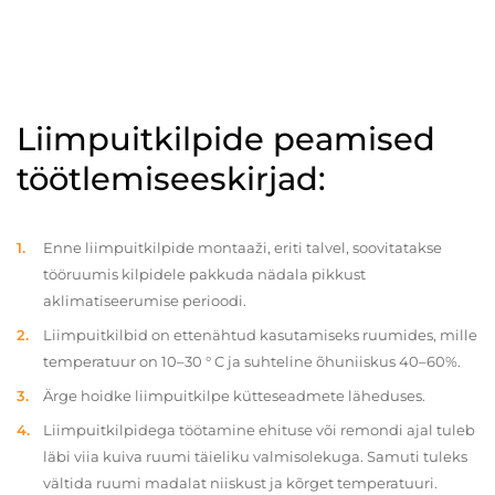
Liimpuitkilpide peamised
töötlemiseeskirjad:
Enne liimpuitkilpide montaaži, eriti talvel, soovitatakse
tööruumis kilpidele pakkuda nädala pikkust
aklimatiseerumise perioodi.
Liimpuitkilbid on ettenähtud kasutamiseks ruumides, mille
temperatuur on 10–30 ° C ja suhteline õhuniiskus 40–60%.
Ärge hoidke liimpuitkilpe kütteseadmete läheduses.
Liimpuitkilpidega töötamine ehituse või remondi ajal tuleb
läbi viia kuiva ruumi täieliku valmisolekuga. Samuti tuleks
vältida ruumi madalat niiskust ja kõrget temperatuuri.