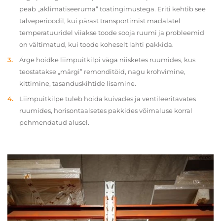
peab „aklimatiseeruma” toatingimustega. Eriti kehtib see
talveperioodil, kui pärast transportimist madalatel
temperatuuridel viiakse toode sooja ruumi ja probleemid
on vältimatud, kui toode koheselt lahti pakkida.
Ärge hoidke liimpuitkilpi väga niisketes ruumides, kus
teostatakse „märgi” remonditöid, nagu krohvimine,
kittimine, tasanduskihtide lisamine.
Liimpuitkilpe tuleb hoida kuivades ja ventileeritavates
ruumides, horisontaalsetes pakkides võimaluse korral
pehmendatud alusel.