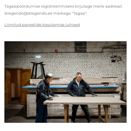
Tagasipöördumise registreerimiseks kirjutage meile aadressil
stragendo@stragendo.ee märkega "Tagasi".
Liimitud paneelide kasutamise juhised