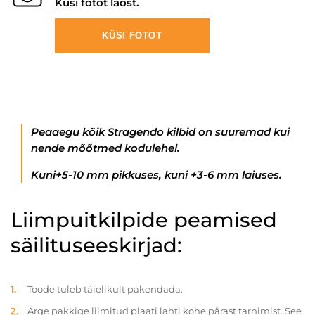
Küsi fotot laost.
KÜSI FOTOT
Peaaegu kõik Stragendo kilbid on suuremad kui
nende mõõtmed kodulehel.
Kuni+5-10 mm pikkuses, kuni +3-6 mm laiuses.
Liimpuitkilpide peamised
säilituseeskirjad:
Toode tuleb täielikult pakendada.
Ärge pakkige liimitud plaati lahti kohe pärast tarnimist. See