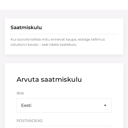
Saatmiskulu
Kui soovite tellida mitu erinevat kaupa, esitage tellimus
ostukorvi kaudu - seal näete saatekulu.
Arvuta saatmiskulu
RIIK
Eesti
POSTIINDEKS