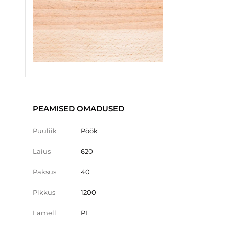
PEAMISED OMADUSED
Puuliik
Pöök
Laius
620
Paksus
40
Pikkus
1200
Lamell
PL