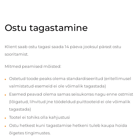
Ostu tagastamine
Klient saab ostu tagasi saada 14 päeva jooksul pärast ostu
sooritamist.
Mitmed peamised mõisted:
Ostetud toode peaks olema standardiseeritud (eritellimusel
valmistatud esemeid ei ole võimalik tagastada)
Esemed peavad olema samas seisukorras nagu enne ostmist
(lõigatud, lihvitud jne töödeldud puittooteid ei ole võimalik
tagastada)
Tootel ei tohiks olla kahjustusi
Ostu hetkest kuni tagastamise hetkeni tuleb kaupa hoida
õigetes tingimustes.