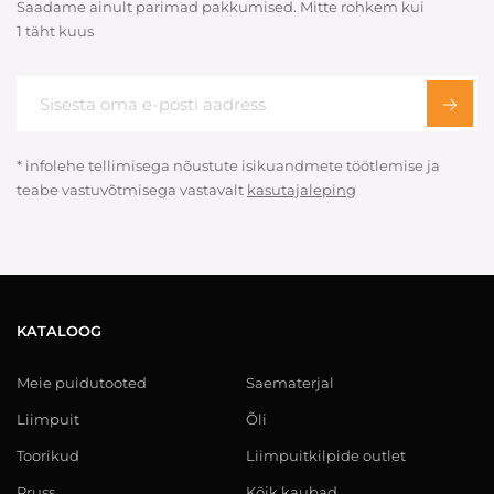
Saadame ainult parimad pakkumised. Mitte rohkem kui
1 täht kuus
* infolehe tellimisega nõustute isikuandmete töötlemise ja
teabe vastuvõtmisega vastavalt
kasutajaleping
KATALOOG
Meie puidutooted
Saematerjal
Liimpuit
Õli
Toorikud
Liimpuitkilpide outlet
Pruss
Kõik kaubad