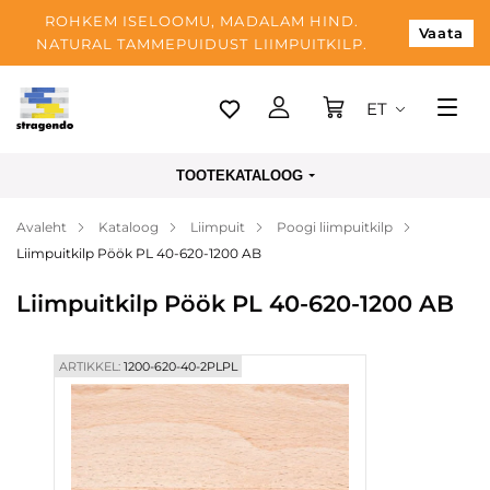
ROHKEM ISELOOMU, MADALAM HIND.
Vaata
NATURAL TAMMEPUIDUST LIIMPUITKILP.
ET
Tallinn
TOOTEKATALOOG
Tarnimine
Avaleht
Kataloog
Liimpuit
Poogi liimpuitkilp
Makse
Liimpuitkilp Pöök PL 40-620-1200 AB
Meist
Liimpuitkilp Pöök PL 40-620-1200 AB
Blogi
Kontaktid
ARTIKKEL:
1200-620-40-2PLPL