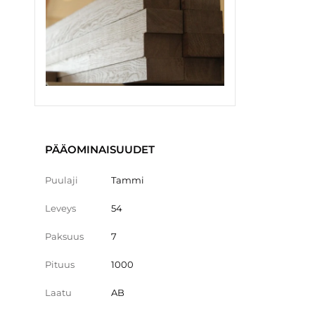
PÄÄOMINAISUUDET
Puulaji
Tammi
Leveys
54
Paksuus
7
Pituus
1000
Laatu
AB