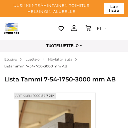
UUSI! KIINTEÄHINTAINEN TOIMITUS
Lue
lisää
HELSINGIN ALUEELLE
FI
Tallinn
TUOTELUETTELO
Toimitus
Etusivu
Luettelo
Höylätty lauta
Maksu
Lista Tammi 7-54-1750-3000 mm AB
Yrityksen
Lista Tammi 7-54-1750-3000 mm AB
Blogi
Yhteystiedot
ARTIKKELI:
1000-54-7-2TK