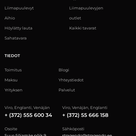
Liimapuulevyt
Liimapuulevyjen
Aihio
outlet
Höylätty lauta
Kaikki tavarat
Sahatavara
TIEDOT
Toimitus
Blogi
Maksu
Yhteystiedot
Yrityksen
Palvelut
Viro, Englanti, Venäjän
Viro, Venäjän, Englanti
+ (372) 555 600 34
+ (372) 55 666 158
Osoite
Sähköposti
Suur-Sõjamäe põik 9,
stragendo@stragendo.ee