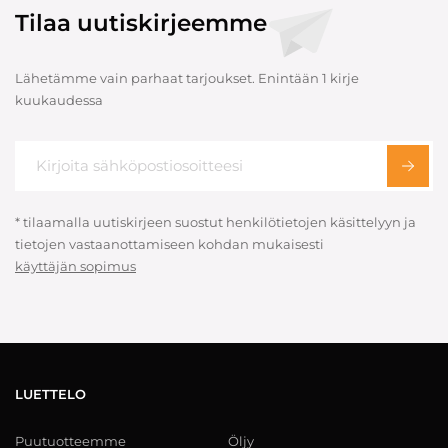
Tilaa uutiskirjeemme
Lähetämme vain parhaat tarjoukset. Enintään 1 kirje
kuukaudessa
* tilaamalla uutiskirjeen suostut henkilötietojen käsittelyyn ja
tietojen vastaanottamiseen kohdan mukaisesti
käyttäjän sopimus
LUETTELO
Puutuotteemme
Öljy