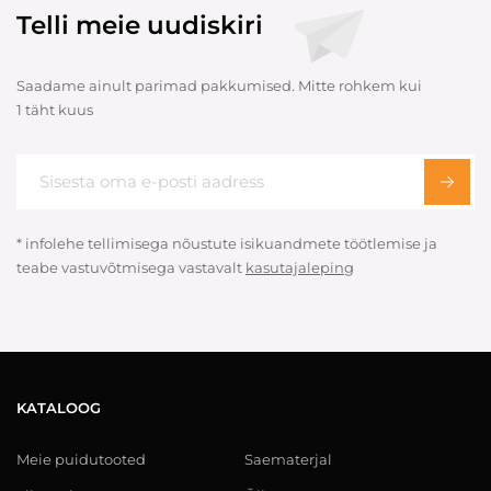
Telli meie uudiskiri
Saadame ainult parimad pakkumised. Mitte rohkem kui
1 täht kuus
* infolehe tellimisega nõustute isikuandmete töötlemise ja
teabe vastuvõtmisega vastavalt
kasutajaleping
KATALOOG
Meie puidutooted
Saematerjal