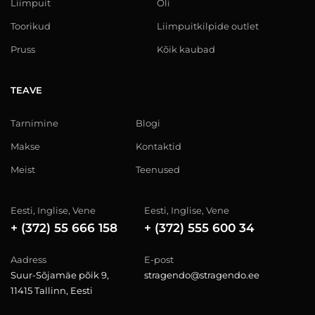
Liimpuit
Õli
Toorikud
Liimpuitkilpide outlet
Pruss
Kõik kaubad
TEAVE
Tarnimine
Blogi
Makse
Kontaktid
Meist
Teenused
Eesti, Inglise, Vene
Eesti, Inglise, Vene
+ (372) 55 666 158
+ (372) 555 600 34
Aadress
E-post
Suur-Sõjamäe põik 9,
stragendo@stragendo.ee
11415 Tallinn, Eesti