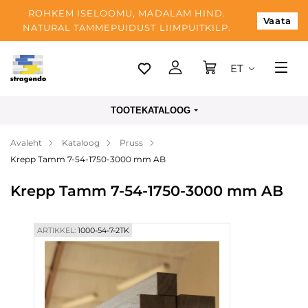
ROHKEM ISELOOMU, MADALAM HIND.
Vaata
NATURAL TAMMEPUIDUST LIIMPUITKILP.
ET
Tallinn
TOOTEKATALOOG
Tarnimine
Avaleht
Kataloog
Pruss
Makse
Krepp Tamm 7-54-1750-3000 mm AB
Meist
Krepp Tamm 7-54-1750-3000 mm AB
Blogi
Kontaktid
ARTIKKEL:
1000-54-7-2TK