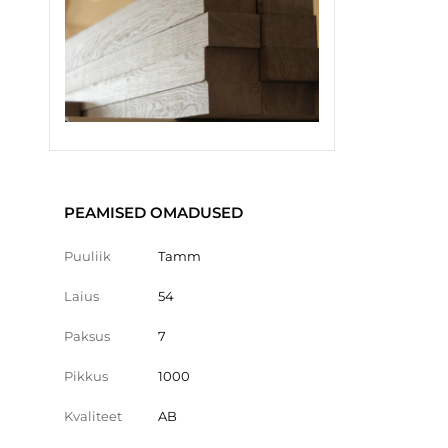
PEAMISED OMADUSED
Puuliik
Tamm
Laius
54
Paksus
7
Pikkus
1000
Kvaliteet
AB