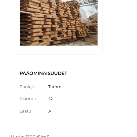
PÄÄOMINAISUUDET
Puulaji
Tammi
Paksuus
52
Laatu
A
Hinta: 3100 €/m3