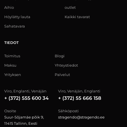
Aihio
outlet
Höylätty lauta
Kaikki tavarat
Sahatavara
TIEDOT
Toimitus
Blogi
Maksu
Yhteystiedot
Yrityksen
Palvelut
Viro, Englanti, Venäjän
Viro, Venäjän, Englanti
+ (372) 555 600 34
+ (372) 55 666 158
Osoite
Sähköposti
Suur-Sõjamäe põik 9,
stragendo@stragendo.ee
11415 Tallinn, Eesti