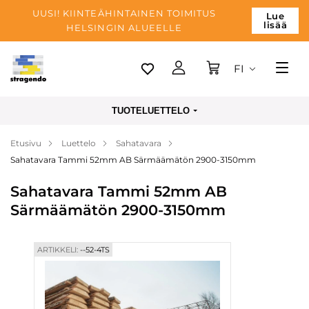
UUSI! KIINTEÄHINTAINEN TOIMITUS
Lue
lisää
HELSINGIN ALUEELLE
FI
Tallinn
TUOTELUETTELO
Toimitus
Etusivu
Luettelo
Sahatavara
Maksu
Sahatavara Tammi 52mm AB Särmäämätön 2900-3150mm
Yrityksen
Sahatavara Tammi 52mm AB
Blogi
Särmäämätön 2900-3150mm
Yhteystiedot
ARTIKKELI:
--52-4TS