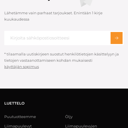
Lähetämme vain parhaat tarjoukset. Enintään 1 kirje
kuukaudessa
* tilaamalla uutiskirjeen suostut henkilötietojen käsittelyyn ja
tietojen vastaanottamiseen kohdan mukaisesti
käyttäjän sopimus
LUETTELO
Puutuotteemme
Öljy
Liimapuulevyt
Liimapuulevyjen