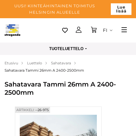
UUSI! KIINTEÄHINTAINEN TOIMITUS
Lue
lisää
HELSINGIN ALUEELLE
FI
Tallinn
TUOTELUETTELO
Toimitus
Etusivu
Luettelo
Sahatavara
Maksu
Sahatavara Tammi 26mm A 2400-2500mm
Yrityksen
Sahatavara Tammi 26mm A 2400-
Blogi
2500mm
Yhteystiedot
ARTIKKELI:
--26-9TS