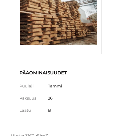
PÄÄOMINAISUUDET
Puulaji
Tammi
Paksuus
26
Laatu
B
Hinta: 3162 €/m3