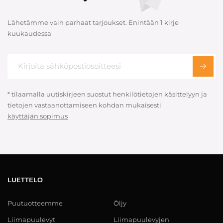
Lähetämme vain parhaat tarjoukset. Enintään 1 kirje
kuukaudessa
* tilaamalla uutiskirjeen suostut henkilötietojen käsittelyyn ja
tietojen vastaanottamiseen kohdan mukaisesti
käyttäjän sopimus
LUETTELO
Puutuotteemme
Öljy
Liimapuulevyt
Liimapuulevyjen