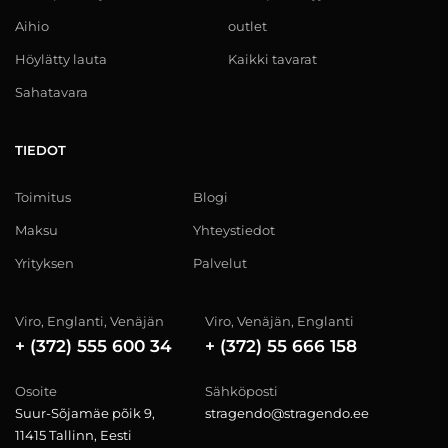
Aihio
outlet
Höylätty lauta
Kaikki tavarat
Sahatavara
TIEDOT
Toimitus
Blogi
Maksu
Yhteystiedot
Yrityksen
Palvelut
Viro, Englanti, Venäjän
Viro, Venäjän, Englanti
+ (372) 555 600 34
+ (372) 55 666 158
Osoite
Sähköposti
Suur-Sõjamäe põik 9,
stragendo@stragendo.ee
11415 Tallinn, Eesti