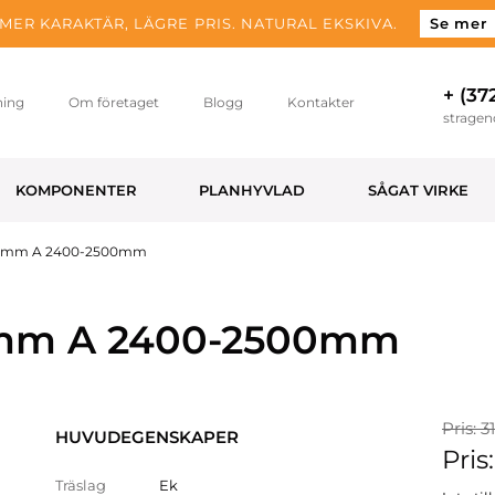
MER KARAKTÄR, LÄGRE PRIS. NATURAL EKSKIVA.
Se mer
+ (37
ning
Om företaget
Blogg
Kontakter
strage
KOMPONENTER
PLANHYVLAD
SÅGAT VIRKE
 26mm A 2400-2500mm
26mm A 2400-2500mm
Pris: 
HUVUDEGENSKAPER
Pris
Träslag
Ek