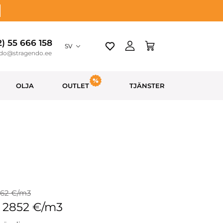
2) 55 666 158
SV
ndo@stragendo.ee
OLJA
OUTLET
TJÄNSTER
3162 €/m3
: 2852 €/m3