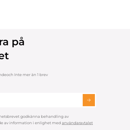
ra på
et
ndeoch Inte mer än 1 brev
hetsbrevet godkänna behandling av
e av information i enlighet med
användaravtalet