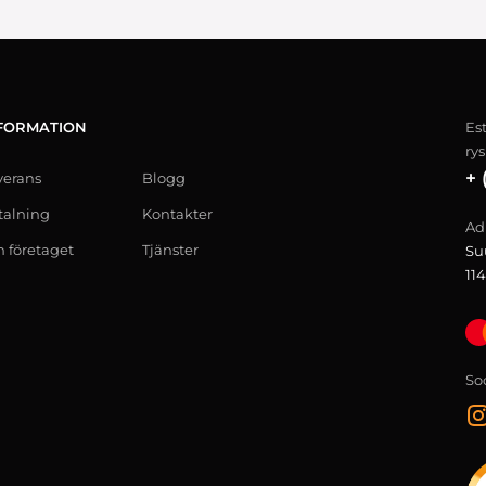
FORMATION
Es
ry
+ 
verans
Blogg
talning
Kontakter
Ad
 företaget
Tjänster
Su
114
So