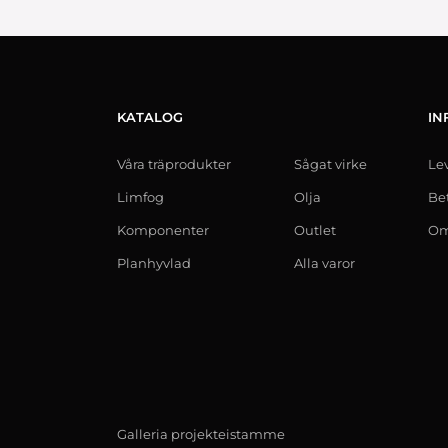
KATALOG
IN
Våra träprodukter
Sågat virke
Le
Limfog
Olja
Be
Komponenter
Outlet
Om
Planhyvlad
Alla varor
Galleria projekteistamme