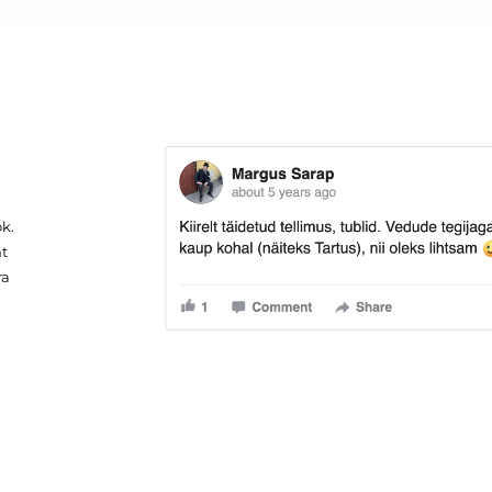
ok.
mt
ra