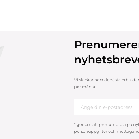
Prenumere
nyhetsbrev
Vi skickar bara debästa erbjuda
per månad
* genom att prenumerera på ny
personuppgifter och mottagand