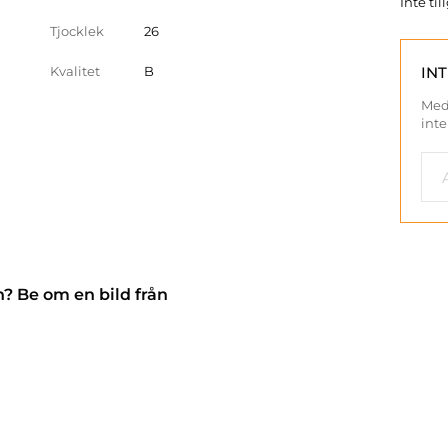
Inte ti
Tjocklek
26
Kvalitet
B
IN
Med
inte
n? Be om en bild från