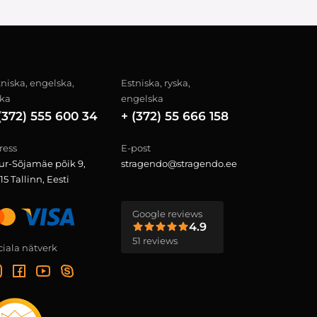
tniska, engelska,
Estniska, ryska,
ska
engelska
(372) 555 600 34
+ (372) 55 666 158
ress
E-post
ur-Sõjamäe põik 9,
stragendo@stragendo.ee
15 Tallinn, Eesti
Google reviews
4.9
51 reviews
ciala nätverk