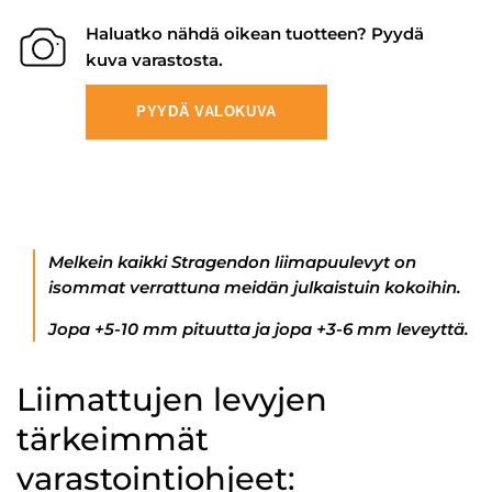
Haluatko nähdä oikean tuotteen? Pyydä
kuva varastosta.
PYYDÄ VALOKUVA
Melkein kaikki Stragendon liimapuulevyt on
isommat verrattuna meidän julkaistuin kokoihin.
Jopa +5-10 mm pituutta ja jopa +3-6 mm leveyttä.
Liimattujen levyjen
tärkeimmät
varastointiohjeet: