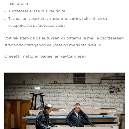
palauttaa)
Tuotteessa ei saa olla vaurioita
Tavarat on varastoitava asianmukaisissa olosuhteissa
ostopäivästä palautuspäivään.
Voit rekisteröidä palautuksen kirjoittamalla meille osoitteeseen
stragendo@stragendo.ee, jossa on merkintä "Paluu".
Ohjeet liimattujen paneelien käyttämiseen