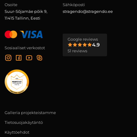
Osoite
Sähköposti
Suur-Sõjamäe põik 9,
stragendo@stragendo.ee
11415 Tallinn, Eesti
Google reviews
4.9
Sosiaaliset verkostot
51 reviews
Galleria projekteistamme
Tietosuojakäytäntö
Käyttöehdot