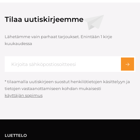
Tilaa uutiskirjeemme
Lähetämme vain parhaat tarjoukset. Enintään 1 kirje
kuukaudessa
* tilaamalla uutiskirjeen suostut henkilötietojen käsittelyyn ja
tietojen vastaanottamiseen kohdan mukaisesti
käyttäjän sopimus
LUETTELO