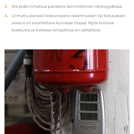
Älä pidä liimattua paneelia lämmittimien läheisyydessä.
Liimattu paneeli kokoonpano rakennuksen tai korjauksen
aikana on suoritettava kuivassa tilassa. Myös huonoa
kosteutta ja korkeaa lämpötilaa on vältettävä.