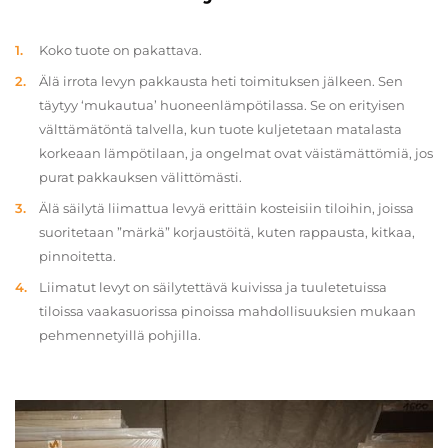
Koko tuote on pakattava.
Älä irrota levyn pakkausta heti toimituksen jälkeen. Sen
täytyy ‘mukautua’ huoneenlämpötilassa. Se on erityisen
välttämätöntä talvella, kun tuote kuljetetaan matalasta
korkeaan lämpötilaan, ja ongelmat ovat väistämättömiä, jos
purat pakkauksen välittömästi.
Älä säilytä liimattua levyä erittäin kosteisiin tiloihin, joissa
suoritetaan ”märkä” korjaustöitä, kuten rappausta, kitkaa,
pinnoitetta.
Liimatut levyt on säilytettävä kuivissa ja tuuletetuissa
tiloissa vaakasuorissa pinoissa mahdollisuuksien mukaan
pehmennetyillä pohjilla.