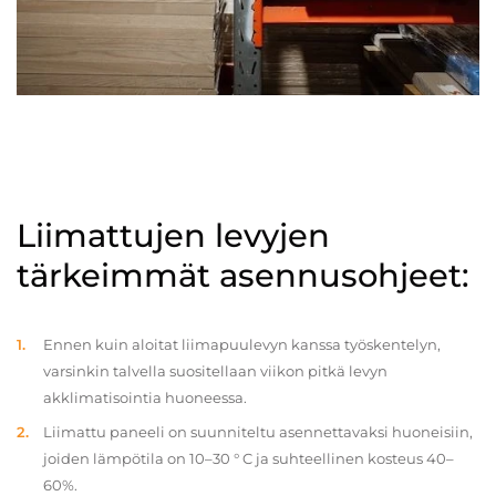
Liimattujen levyjen
tärkeimmät asennusohjeet:
Ennen kuin aloitat liimapuulevyn kanssa työskentelyn,
varsinkin talvella suositellaan viikon pitkä levyn
akklimatisointia huoneessa.
Liimattu paneeli on suunniteltu asennettavaksi huoneisiin,
joiden lämpötila on 10–30 ° C ja suhteellinen kosteus 40–
60%.