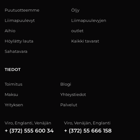
Puutuotteemme
Öljy
Liimapuulevyt
Liimapuulevyjen
Aihio
outlet
Höylätty lauta
Kaikki tavarat
Sahatavara
TIEDOT
Toimitus
Blogi
Maksu
Yhteystiedot
Yrityksen
Palvelut
Viro, Englanti, Venäjän
Viro, Venäjän, Englanti
+ (372) 555 600 34
+ (372) 55 666 158