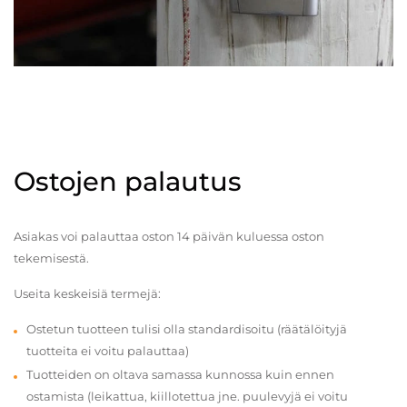
Ostojen palautus
Asiakas voi palauttaa oston 14 päivän kuluessa oston
tekemisestä.
Useita keskeisiä termejä:
Ostetun tuotteen tulisi olla standardisoitu (räätälöityjä
tuotteita ei voitu palauttaa)
Tuotteiden on oltava samassa kunnossa kuin ennen
ostamista (leikattua, kiillotettua jne. puulevyjä ei voitu