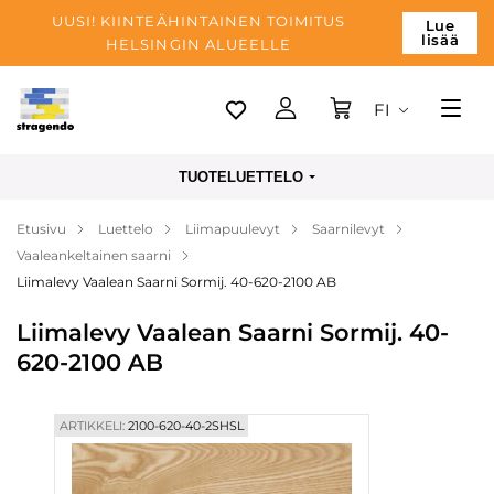
UUSI! KIINTEÄHINTAINEN TOIMITUS
Lue
lisää
HELSINGIN ALUEELLE
FI
Tallinn
TUOTELUETTELO
Toimitus
Etusivu
Luettelo
Liimapuulevyt
Saarnilevyt
Maksu
Vaaleankeltainen saarni
Yrityksen
Liimalevy Vaalean Saarni Sormij. 40-620-2100 AB
Blogi
Liimalevy Vaalean Saarni Sormij. 40-
620-2100 AB
Yhteystiedot
ARTIKKELI:
2100-620-40-2SHSL