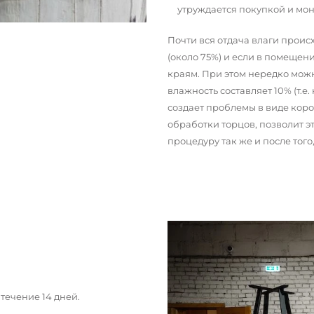
утруждается покупкой и мо
Почти вся отдача влаги прои
(около 75%) и если в помещени
краям. При этом нередко можн
влажность составляет 10% (т.е.
создает проблемы в виде кор
обработки торцов, позволит э
процедуру так же и после тог
течение 14 дней.