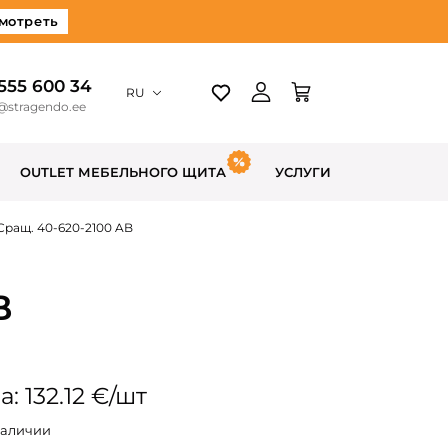
мотреть
 555 600 34
RU
@stragendo.ee
OUTLET МЕБЕЛЬНОГО ЩИТА
УСЛУГИ
Сращ. 40-620-2100 AB
B
: 132.12 €/шт
наличии