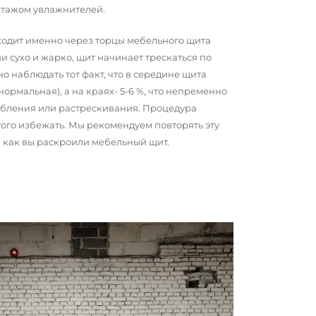
нтажом увлажнителей.
сходит именно через торцы мебельного щита
и сухо и жарко, щит начинает трескаться по
о наблюдать тот факт, что в середине щита
 нормальная), а на краях- 5-6 %, что непременно
обления или растрескивания. Процедура
того избежать. Мы рекомендуем повторять эту
о, как вы раскроили мебельный щит.