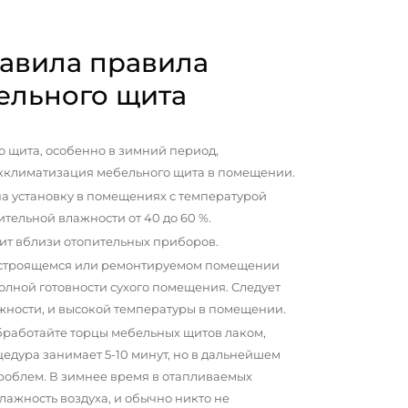
авила правила
ельного щита
 щита, особенно в зимний период,
кклиматизация мебельного щита в помещении.
а установку в помещениях с температурой
сительной влажности от 40 до 60 %.
ит вблизи отопительных приборов.
 строящемся или ремонтируемом помещении
олной готовности сухого помещения. Следует
жности, и высокой температуры в помещении.
бработайте торцы мебельных щитов лаком,
цедура занимает 5-10 минут, но в дальнейшем
проблем. В зимнее время в отапливаемых
ажность воздуха, и обычно никто не