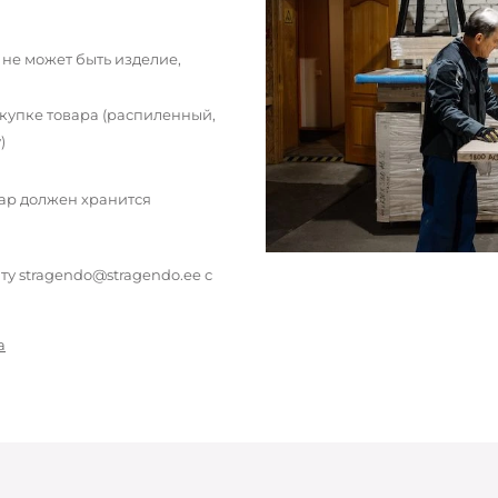
 не может быть изделие,
окупке товара (распиленный,
)
вар должен хранится
у stragendo@stragendo.ee с
а