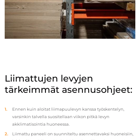
Liimattujen levyjen
tärkeimmät asennusohjeet:
Ennen kuin aloitat liimapuulevyn kanssa työskentelyn,
varsinkin talvella suositellaan viikon pitkä levyn
akklimatisointia huoneessa.
Liimattu paneeli on suunniteltu asennettavaksi huoneisiin,