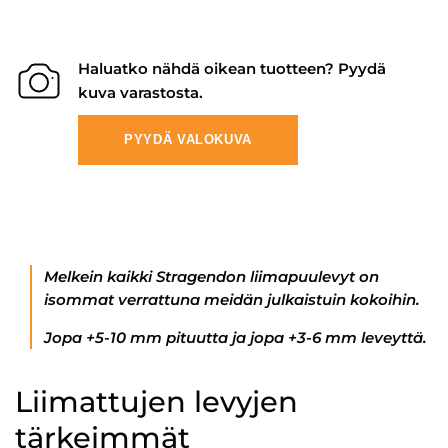
Haluatko nähdä oikean tuotteen? Pyydä
kuva varastosta.
PYYDÄ VALOKUVA
Melkein kaikki Stragendon liimapuulevyt on
isommat verrattuna meidän julkaistuin kokoihin.
Jopa +5-10 mm pituutta ja jopa +3-6 mm leveyttä.
Liimattujen levyjen
tärkeimmät