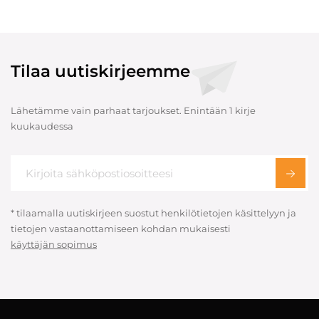
Tilaa uutiskirjeemme
Lähetämme vain parhaat tarjoukset. Enintään 1 kirje
kuukaudessa
* tilaamalla uutiskirjeen suostut henkilötietojen käsittelyyn ja
tietojen vastaanottamiseen kohdan mukaisesti
käyttäjän sopimus