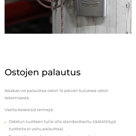
Ostojen palautus
Asiakas voi palauttaa oston 14 päivän kuluessa oston
tekemisestä.
Useita keskeisiä termejä:
Ostetun tuotteen tulisi olla standardisoitu (räätälöityjä
tuotteita ei voitu palauttaa)