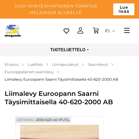
UUSI! KIINTEÄHINTAINEN TOIMITUS
Lue
lisää
HELSINGIN ALUEELLE
FI
Tallinn
TUOTELUETTELO
Toimitus
Etusivu
Luettelo
Liimapuulevyt
Saarnilevyt
Maksu
Eurooppalainen saarnilevy
Yrityksen
Liimalevy Euroopann Saarni Täysimittaisella 40-620-2000 AB
Blogi
Liimalevy Euroopann Saarni
Täysimittaisella 40-620-2000 AB
Yhteystiedot
ARTIKKELI:
2000-620-40-1PLTSL