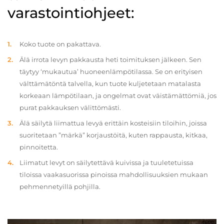
varastointiohjeet:
Koko tuote on pakattava.
Älä irrota levyn pakkausta heti toimituksen jälkeen. Sen
täytyy ‘mukautua’ huoneenlämpötilassa. Se on erityisen
välttämätöntä talvella, kun tuote kuljetetaan matalasta
korkeaan lämpötilaan, ja ongelmat ovat väistämättömiä, jos
purat pakkauksen välittömästi.
Älä säilytä liimattua levyä erittäin kosteisiin tiloihin, joissa
suoritetaan ”märkä” korjaustöitä, kuten rappausta, kitkaa,
pinnoitetta.
Liimatut levyt on säilytettävä kuivissa ja tuuletetuissa
tiloissa vaakasuorissa pinoissa mahdollisuuksien mukaan
pehmennetyillä pohjilla.