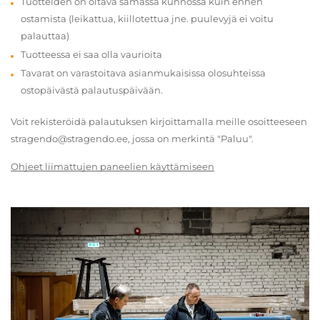
Tuotteiden on oltava samassa kunnossa kuin ennen
ostamista (leikattua, kiillotettua jne. puulevyjä ei voitu
palauttaa)
Tuotteessa ei saa olla vaurioita
Tavarat on varastoitava asianmukaisissa olosuhteissa
ostopäivästä palautuspäivään.
Voit rekisteröidä palautuksen kirjoittamalla meille osoitteeseen
stragendo@stragendo.ee, jossa on merkintä "Paluu".
Ohjeet liimattujen paneelien käyttämiseen