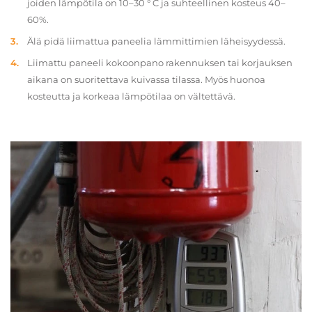
joiden lämpötila on 10–30 ° C ja suhteellinen kosteus 40–
60%.
Älä pidä liimattua paneelia lämmittimien läheisyydessä.
Liimattu paneeli kokoonpano rakennuksen tai korjauksen
aikana on suoritettava kuivassa tilassa. Myös huonoa
kosteutta ja korkeaa lämpötilaa on vältettävä.