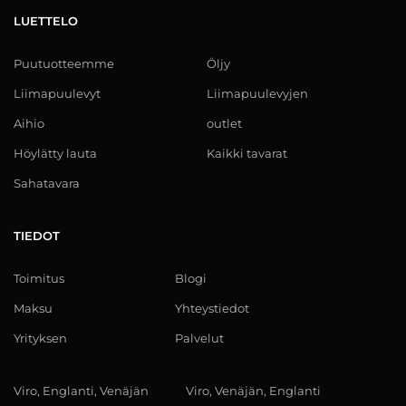
LUETTELO
Puutuotteemme
Öljy
Liimapuulevyt
Liimapuulevyjen
Aihio
outlet
Höylätty lauta
Kaikki tavarat
Sahatavara
TIEDOT
Toimitus
Blogi
Maksu
Yhteystiedot
Yrityksen
Palvelut
Viro, Englanti, Venäjän
Viro, Venäjän, Englanti