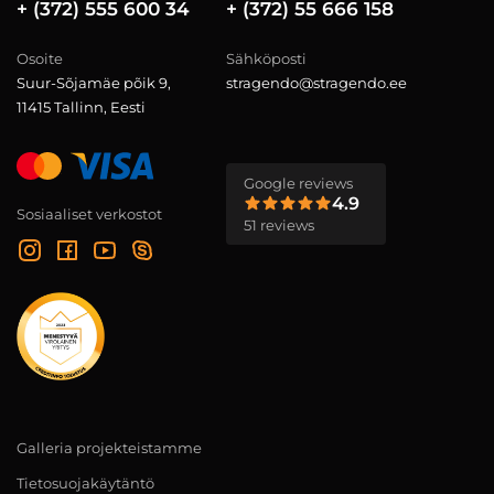
+ (372) 555 600 34
+ (372) 55 666 158
Osoite
Sähköposti
Suur-Sõjamäe põik 9,
stragendo@stragendo.ee
11415 Tallinn, Eesti
Google reviews
4.9
Sosiaaliset verkostot
51 reviews
Galleria projekteistamme
Tietosuojakäytäntö