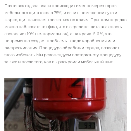
Почти вся отдача влаги происходит именно через торцы
мебельного щита (около 75%) и если в помещении сухо и
жарко, щит начинает трескаться по краям. При этом нередко
можно наблюдать тот факт, что в середине щита влажность
составляет 10% (т.е. нормальная), а на краях- 5-6 %, что
непременно создает проблемы в виде коробления или
растрескивания. Процедура обработки торцов, позволит
этого избежать. Мы рекомендуем повторять эту процедуру
так же и после того, как вы раскроили мебельный щит.