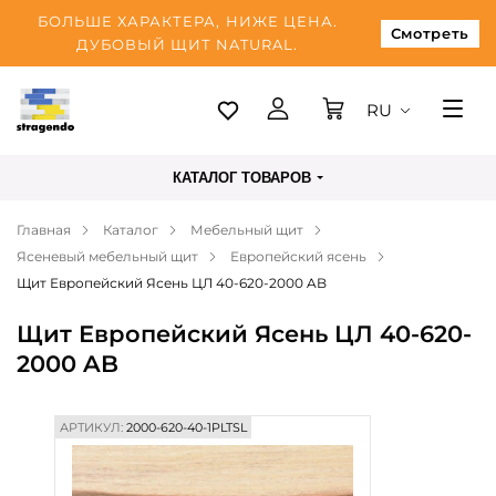
БОЛЬШЕ ХАРАКТЕРА, НИЖЕ ЦЕНА.
Смотреть
ДУБОВЫЙ ЩИТ NATURAL.
RU
Таллинн
КАТАЛОГ ТОВАРОВ
Доставка
Главная
Каталог
Мебельный щит
Оплата
Ясеневый мебельный щит
Европейский ясень
О нас
Щит Европейский Ясень ЦЛ 40-620-2000 AB
Блог
Щит Европейский Ясень ЦЛ 40-620-
2000 AB
Контакты
АРТИКУЛ:
2000-620-40-1PLTSL