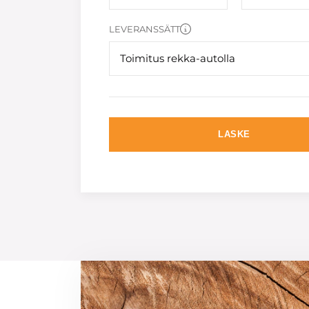
LEVERANSSÄTT
Toimitus rekka-autolla
LASKE