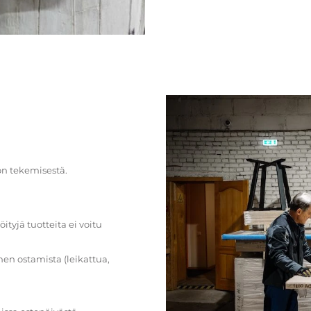
on tekemisestä.
öityjä tuotteita ei voitu
en ostamista (leikattua,