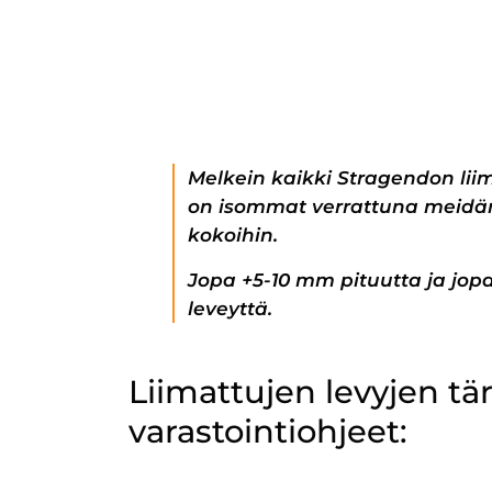
Melkein kaikki Stragendon lii
on isommat verrattuna meidän
kokoihin.
Jopa +5-10 mm pituutta ja jo
leveyttä.
Liimattujen levyjen t
varastointiohjeet: