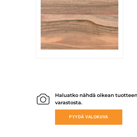
Haluatko nähdä oikean tuottee
varastosta.
PYYDÄ VALOKUVA