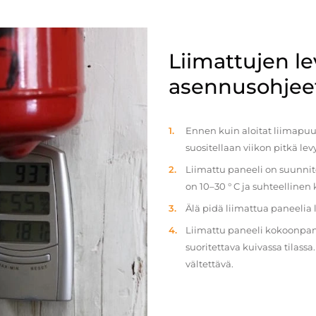
Liimattujen l
asennusohjee
Ennen kuin aloitat liimapuul
suositellaan viikon pitkä le
Liimattu paneeli on suunnit
on 10–30 ° C ja suhteellinen
Älä pidä liimattua paneelia
Liimattu paneeli kokoonpan
suoritettava kuivassa tilass
vältettävä.