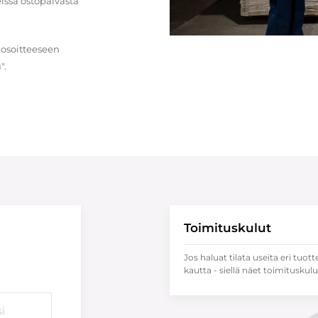
issa ostopäivästä
 osoitteeseen
".
Toimituskulut
Jos haluat tilata useita eri tuott
kautta - siellä näet toimituskulu