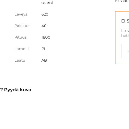
Ei saata
saarni
Leveys
620
EI 
Paksuus
40
Ilmo
hetk
Pituus
1800
Lamelli
PL
Laatu
AB
n? Pyydä kuva