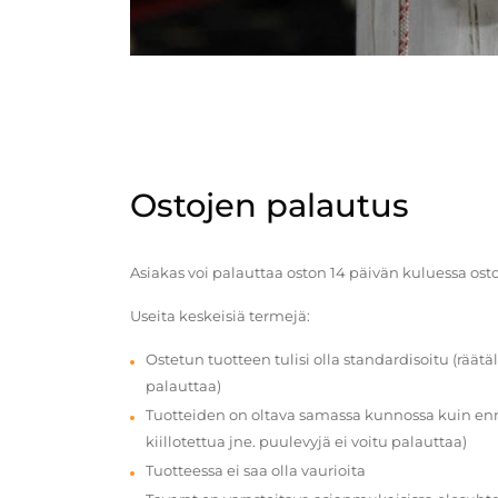
Ostojen palautus
Asiakas voi palauttaa oston 14 päivän kuluessa ost
Useita keskeisiä termejä:
Ostetun tuotteen tulisi olla standardisoitu (räätäl
palauttaa)
Tuotteiden on oltava samassa kunnossa kuin enn
kiillotettua jne. puulevyjä ei voitu palauttaa)
Tuotteessa ei saa olla vaurioita