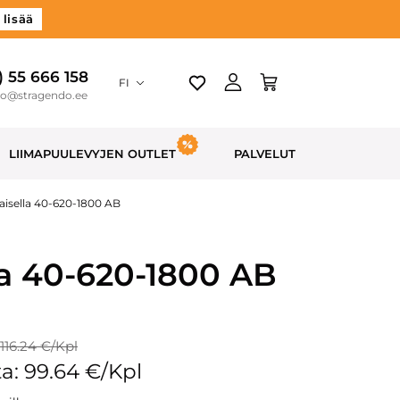
 lisää
) 55 666 158
FI
do@stragendo.ee
LIIMAPUULEVYJEN OUTLET
PALVELUT
aisella 40-620-1800 AB
la 40-620-1800 AB
 116.24 €/Kpl
a: 99.64 €/Kpl