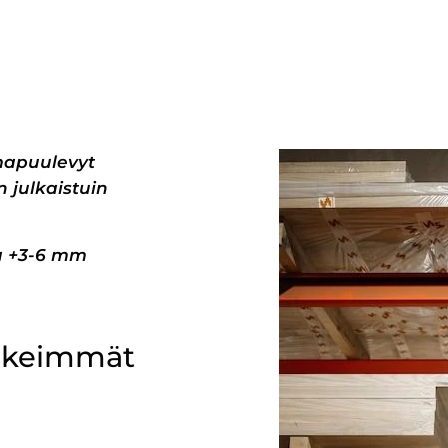
mapuulevyt
 julkaistuin
pa +3-6 mm
ärkeimmät