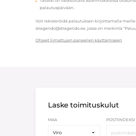
Tavarat on varastoitava asianmukaisissa olosuhte
palautuspäivään.
Voit rekisteröidä palautuksen kirjoittamalla meille
stragendo@stragendo.ee, jossa on merkintä "Paluu
Ohjeet liimattujen paneelien käyttämiseen
Laske toimituskulut
MAA
POSTIINDEKSI
Viro