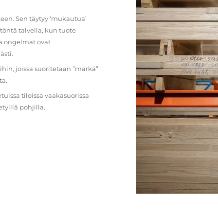
lkeen. Sen täytyy ‘mukautua’
öntä talvella, kun tuote
ja ongelmat ovat
ästi.
loihin, joissa suoritetaan ”märkä”
ta.
etuissa tiloissa vaakasuorissa
illä pohjilla.