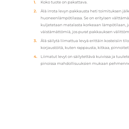
Koko tuote on pakattava.
Älä irrota levyn pakkausta heti toimituksen jä
huoneenlämpötilassa. Se on erityisen välttämät
kuljetetaan matalasta korkeaan lämpötilaan, 
väistämättömiä, jos purat pakkauksen välittöm
Älä säilytä liimattua levyä erittäin kosteisiin ti
korjaustöitä, kuten rappausta, kitkaa, pinnoitet
Liimatut levyt on säilytettävä kuivissa ja tuulet
pinoissa mahdollisuuksien mukaan pehmennety