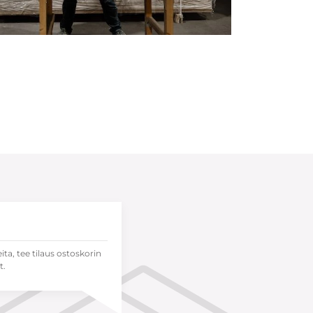
eita, tee tilaus ostoskorin
t.