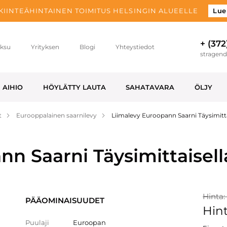
 KIINTEÄHINTAINEN TOIMITUS HELSINGIN ALUEELLE
Lue
+ (372
ksu
Yrityksen
Blogi
Yhteystiedot
stragen
AIHIO
HÖYLÄTTY LAUTA
SAHATAVARA
ÖLJY
t
Eurooppalainen saarnilevy
Liimalevy Euroopann Saarni Täysimitt
nn Saarni Täysimittaisel
Hinta:
PÄÄOMINAISUUDET
Hint
Puulaji
Euroopan