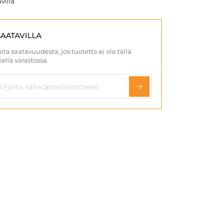
villa
SAATAVILLA
ita saatavuudesta, jos tuotetta ei ole tällä
ellä varastossa.