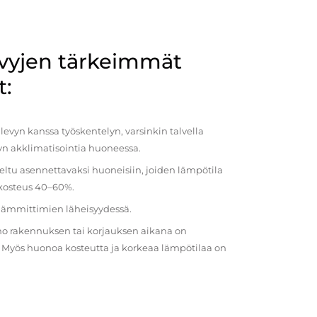
evyjen tärkeimmät
t:
evyn kanssa työskentelyn, varsinkin talvella
vyn akklimatisointia huoneessa.
eltu asennettavaksi huoneisiin, joiden lämpötila
 kosteus 40–60%.
 lämmittimien läheisyydessä.
o rakennuksen tai korjauksen aikana on
a. Myös huonoa kosteutta ja korkeaa lämpötilaa on