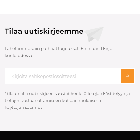
Tilaa uutiskirjeemme
Lähetämme vain parhaat tarjoukset. Enintään 1 kirje
kuukaudessa
* tilaamalla uutiskirjeen suostut henkilötietojen käsittelyyn ja
tietojen vastaanottamiseen kohdan mukaisesti
käyttäjän sopimus