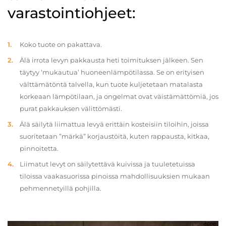
varastointiohjeet:
Koko tuote on pakattava.
Älä irrota levyn pakkausta heti toimituksen jälkeen. Sen
täytyy ‘mukautua’ huoneenlämpötilassa. Se on erityisen
välttämätöntä talvella, kun tuote kuljetetaan matalasta
korkeaan lämpötilaan, ja ongelmat ovat väistämättömiä, jos
purat pakkauksen välittömästi.
Älä säilytä liimattua levyä erittäin kosteisiin tiloihin, joissa
suoritetaan ”märkä” korjaustöitä, kuten rappausta, kitkaa,
pinnoitetta.
Liimatut levyt on säilytettävä kuivissa ja tuuletetuissa
tiloissa vaakasuorissa pinoissa mahdollisuuksien mukaan
pehmennetyillä pohjilla.