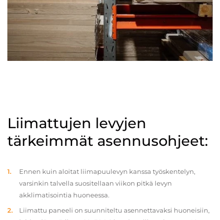
Liimattujen levyjen
tärkeimmät asennusohjeet:
Ennen kuin aloitat liimapuulevyn kanssa työskentelyn,
varsinkin talvella suositellaan viikon pitkä levyn
akklimatisointia huoneessa.
Liimattu paneeli on suunniteltu asennettavaksi huoneisiin,