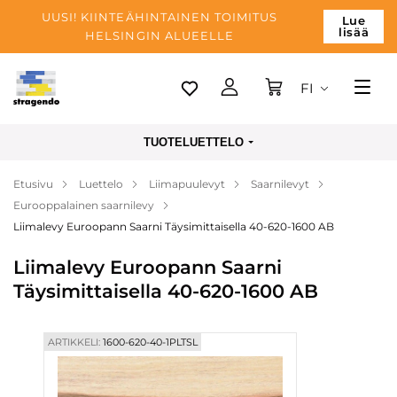
UUSI! KIINTEÄHINTAINEN TOIMITUS
Lue
lisää
HELSINGIN ALUEELLE
FI
Tallinn
TUOTELUETTELO
Toimitus
Etusivu
Luettelo
Liimapuulevyt
Saarnilevyt
Maksu
Eurooppalainen saarnilevy
Yrityksen
Liimalevy Euroopann Saarni Täysimittaisella 40-620-1600 AB
Blogi
Liimalevy Euroopann Saarni
Täysimittaisella 40-620-1600 AB
Yhteystiedot
ARTIKKELI:
1600-620-40-1PLTSL