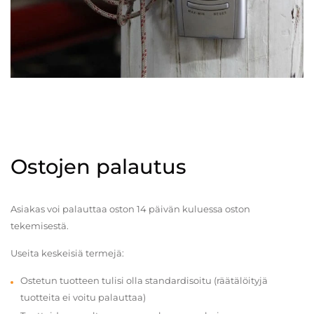
Ostojen palautus
Asiakas voi palauttaa oston 14 päivän kuluessa oston
tekemisestä.
Useita keskeisiä termejä:
Ostetun tuotteen tulisi olla standardisoitu (räätälöityjä
tuotteita ei voitu palauttaa)