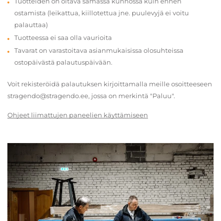
Tuotteiden on oltava samassa kunnossa kuin ennen
ostamista (leikattua, kiillotettua jne. puulevyjä ei voitu
palauttaa)
Tuotteessa ei saa olla vaurioita
Tavarat on varastoitava asianmukaisissa olosuhteissa
ostopäivästä palautuspäivään.
Voit rekisteröidä palautuksen kirjoittamalla meille osoitteeseen
stragendo@stragendo.ee, jossa on merkintä "Paluu".
Ohjeet liimattujen paneelien käyttämiseen