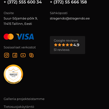
+ (372) 555 600 34
+ (372) 55 666 158
Osoite
Sähköposti
Suur-Sõjamäe põik 9,
stragendo@stragendo.ee
11415 Tallinn, Eesti
Google reviews
4.9
Sosiaaliset verkostot
51 reviews
Galleria projekteistamme
Tietosuojakäytäntö