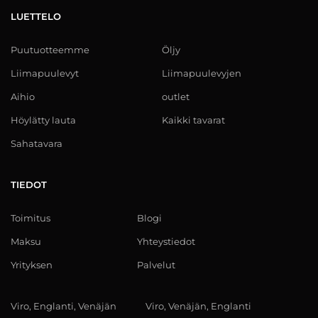
LUETTELO
Puutuotteemme
Öljy
Liimapuulevyt
Liimapuulevyjen
Aihio
outlet
Höylätty lauta
Kaikki tavarat
Sahatavara
TIEDOT
Toimitus
Blogi
Maksu
Yhteystiedot
Yrityksen
Palvelut
Viro, Englanti, Venäjän
Viro, Venäjän, Englanti