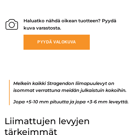
Haluatko nähdä oikean tuotteen? Pyydä
kuva varastosta.
PYYDÄ VALOKUVA
Melkein kaikki Stragendon liimapuulevyt on
isommat verrattuna meidän julkaistuin kokoihin.
Jopa +5-10 mm pituutta ja jopa +3-6 mm leveyttä.
Liimattujen levyjen
tärkeimmät