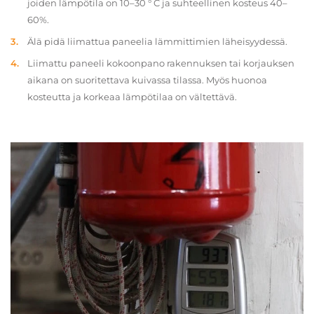
joiden lämpötila on 10–30 ° C ja suhteellinen kosteus 40–
60%.
Älä pidä liimattua paneelia lämmittimien läheisyydessä.
Liimattu paneeli kokoonpano rakennuksen tai korjauksen
aikana on suoritettava kuivassa tilassa. Myös huonoa
kosteutta ja korkeaa lämpötilaa on vältettävä.