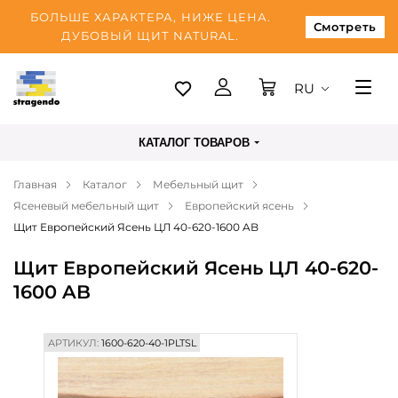
БОЛЬШЕ ХАРАКТЕРА, НИЖЕ ЦЕНА.
Смотреть
ДУБОВЫЙ ЩИТ NATURAL.
RU
Таллинн
КАТАЛОГ ТОВАРОВ
Доставка
Главная
Каталог
Мебельный щит
Оплата
Ясеневый мебельный щит
Европейский ясень
О нас
Щит Европейский Ясень ЦЛ 40-620-1600 AB
Блог
Щит Европейский Ясень ЦЛ 40-620-
1600 AB
Контакты
АРТИКУЛ:
1600-620-40-1PLTSL