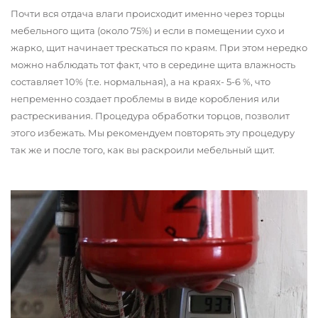
Почти вся отдача влаги происходит именно через торцы
мебельного щита (около 75%) и если в помещении сухо и
жарко, щит начинает трескаться по краям. При этом нередко
можно наблюдать тот факт, что в середине щита влажность
составляет 10% (т.е. нормальная), а на краях- 5-6 %, что
непременно создает проблемы в виде коробления или
растрескивания. Процедура обработки торцов, позволит
этого избежать. Мы рекомендуем повторять эту процедуру
так же и после того, как вы раскроили мебельный щит.