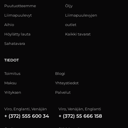
Puutuotteemme
Öljy
Liimapuulevyt
Liimapuulevyjen
Aihio
outlet
Höylätty lauta
Kaikki tavarat
Sahatavara
TIEDOT
Toimitus
Blogi
Maksu
Yhteystiedot
Yrityksen
Palvelut
Viro, Englanti, Venäjän
Viro, Venäjän, Englanti
+ (372) 555 600 34
+ (372) 55 666 158