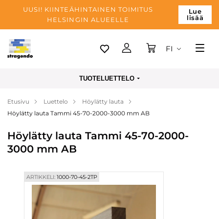
UUSI! KIINTEÄHINTAINEN TOIMITUS
Lue
lisää
HELSINGIN ALUEELLE
FI
Tallinn
TUOTELUETTELO
Toimitus
Etusivu
Luettelo
Höylätty lauta
Maksu
Höylätty lauta Tammi 45-70-2000-3000 mm AB
Yrityksen
Höylätty lauta Tammi 45-70-2000-
Blogi
3000 mm AB
Yhteystiedot
ARTIKKELI:
1000-70-45-2TP