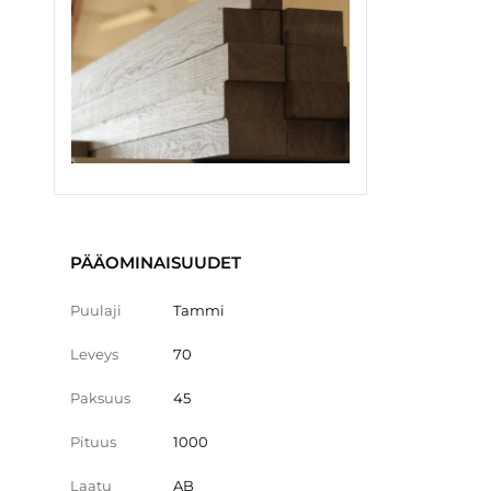
PÄÄOMINAISUUDET
Puulaji
Tammi
Leveys
70
Paksuus
45
Pituus
1000
Laatu
AB