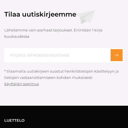
Tilaa uutiskirjeemme
Lähetämme vain parhaat tarjoukset. Enintään 1 kirje
kuukaudessa
* tilaamalla uutiskirjeen suostut henkilötietojen käsittelyyn ja
tietojen vastaanottamiseen kohdan mukaisesti
käyttäjän sopimus
LUETTELO