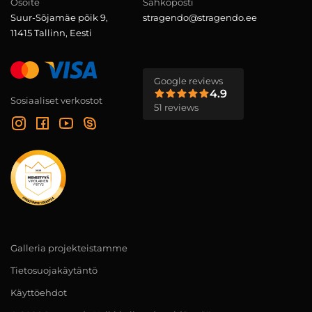
Osoite
Sähköposti
Suur-Sõjamäe põik 9,
stragendo@stragendo.ee
11415 Tallinn, Eesti
Google reviews
4.9
Sosiaaliset verkostot
51 reviews
Galleria projekteistamme
Tietosuojakäytäntö
Käyttöehdot