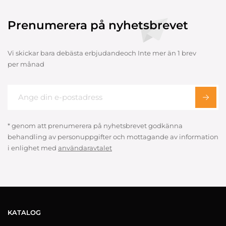
Prenumerera på nyhetsbrevet
Vi skickar bara debästa erbjudandeoch Inte mer än 1 brev
per månad
* genom att prenumerera på nyhetsbrevet godkänna
behandling av personuppgifter och mottagande av information
i enlighet med
användaravtalet
KATALOG