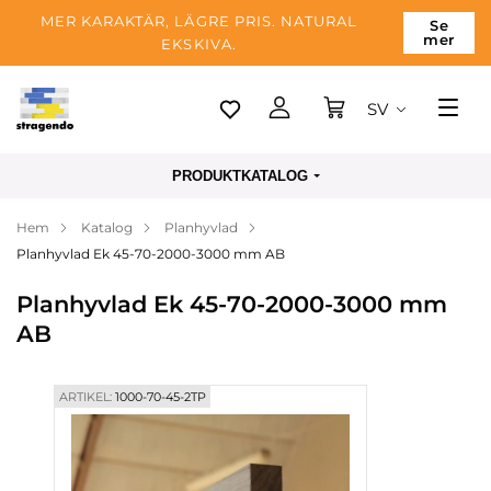
MER KARAKTÄR, LÄGRE PRIS. NATURAL
Se
mer
EKSKIVA.
SV
Tallinn
PRODUKTKATALOG
Leverans
Hem
Katalog
Planhyvlad
Betalning
Planhyvlad Ek 45-70-2000-3000 mm AB
Om företaget
Planhyvlad Ek 45-70-2000-3000 mm
Blogg
AB
Kontakter
ARTIKEL:
1000-70-45-2TP