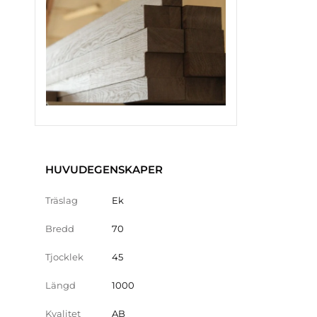
HUVUDEGENSKAPER
Träslag
Ek
Bredd
70
Tjocklek
45
Längd
1000
Kvalitet
AB