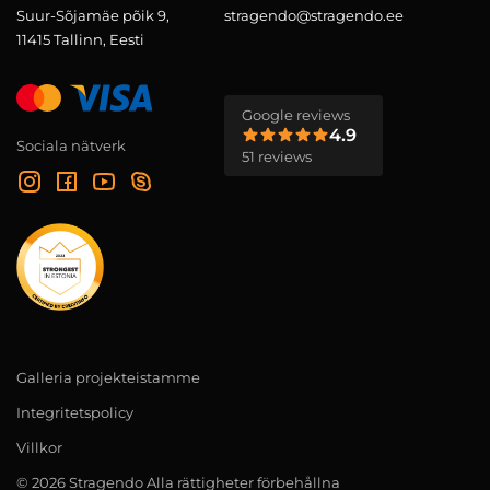
Suur-Sõjamäe põik 9,
stragendo@stragendo.ee
11415 Tallinn, Eesti
Google reviews
4.9
Sociala nätverk
51 reviews
Galleria projekteistamme
Integritetspolicy
Villkor
© 2026 Stragendo Alla rättigheter förbehållna