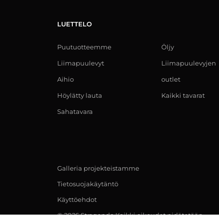
LUETTELO
Puutuotteemme
Öljy
Liimapuulevyt
Liimapuulevyjen
Aihio
outlet
Höylätty lauta
Kaikki tavarat
Sahatavara
Galleria projekteistamme
Tietosuojakäytäntö
Käyttöehdot
© 2026 Stragendo Kaikki oikeudet pidätetään