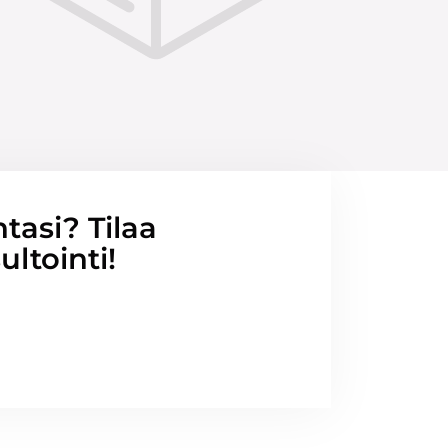
ntasi? Tilaa
ltointi!