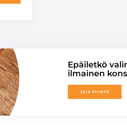
Epäiletkö vali
ilmainen konsu
JÄTÄ PYYNTÖ