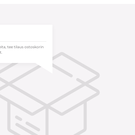
eita, tee tilaus ostoskorin
t.