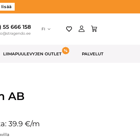
 lisää
) 55 666 158
FI
do@stragendo.ee
LIIMAPUULEVYJEN OUTLET
PALVELUT
m AB
a: 39.9 €/m
villa