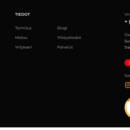
TIEDOT
Vi
+ 
Toimitus
Blogi
Os
Maksu
Yhteystiedot
Su
Yrityksen
Palvelut
114
Sos