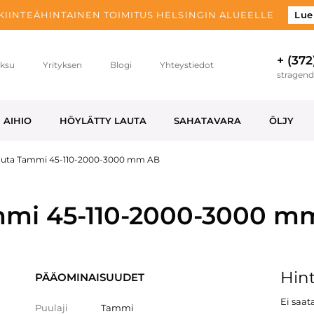
 KIINTEÄHINTAINEN TOIMITUS HELSINGIN ALUEELLE
Lue
+ (372
ksu
Yrityksen
Blogi
Yhteystiedot
stragen
AIHIO
HÖYLÄTTY LAUTA
SAHATAVARA
ÖLJY
lauta Tammi 45-110-2000-3000 mm AB
ammi 45-110-2000-3000 m
Hint
PÄÄOMINAISUUDET
Ei saata
Puulaji
Tammi