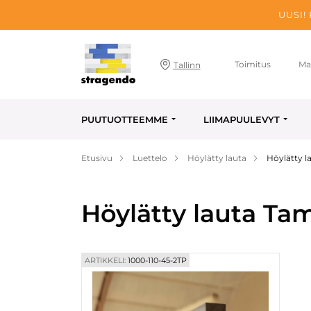
UUSI!
Toimitus
Ma
Tallinn
PUUTUOTTEEMME
LIIMAPUULEVYT
Etusivu
Luettelo
Höylätty lauta
Höylätty 
Höylätty lauta T
ARTIKKELI:
1000-110-45-2TP