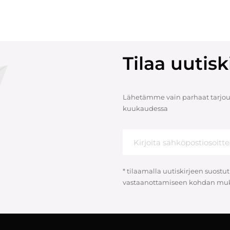
Tilaa uuti
Lähetämme vain parhaat tarjouk
kuukaudessa
* tilaamalla uutiskirjeen suostut
vastaanottamiseen kohdan muk