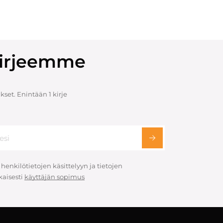
skirjeemme
set. Enintään 1 kirje
 henkilötietojen käsittelyyn ja tietojen
aisesti
käyttäjän sopimus