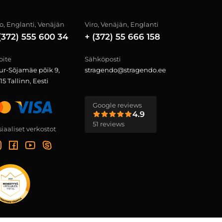
ro, Englanti, Venäjän
Viro, Venäjän, Englanti
(372) 555 600 34
+ (372) 55 666 158
oite
Sähköposti
ur-Sõjamäe põik 9,
stragendo@stragendo.ee
15 Tallinn, Eesti
Google reviews
4.9
51 reviews
iaaliset verkostot