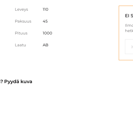
Leveys
110
EI 
Paksuus
45
Ilmo
hetk
Pituus
1000
Laatu
AB
n? Pyydä kuva