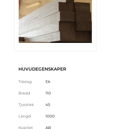
HUVUDEGENSKAPER
Träslag
Ek
Bredd
110
Tjocklek
45
Längd
1000
Kvalitet
AB