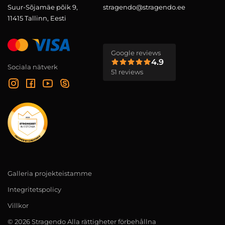
Suur-Sõjamäe põik 9,
stragendo@stragendo.ee
11415 Tallinn, Eesti
Google reviews
4.9
Sociala nätverk
51 reviews
Galleria projekteistamme
Integritetspolicy
Villkor
© 2026 Stragendo Alla rättigheter förbehållna