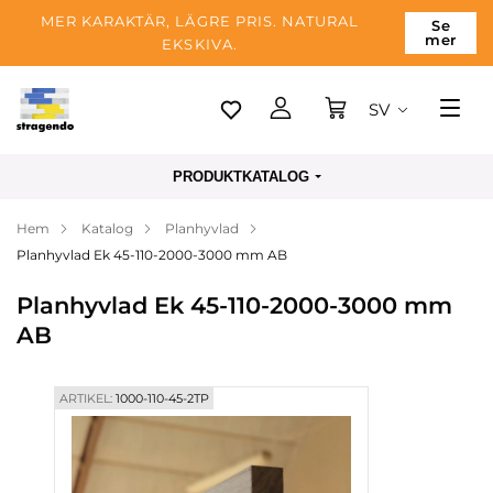
MER KARAKTÄR, LÄGRE PRIS. NATURAL
Se
mer
EKSKIVA.
SV
Tallinn
PRODUKTKATALOG
Leverans
Hem
Katalog
Planhyvlad
Betalning
Planhyvlad Ek 45-110-2000-3000 mm AB
Om företaget
Planhyvlad Ek 45-110-2000-3000 mm
Blogg
AB
Kontakter
ARTIKEL:
1000-110-45-2TP