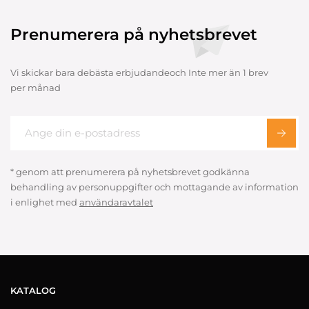
Prenumerera på nyhetsbrevet
Vi skickar bara debästa erbjudandeoch Inte mer än 1 brev
per månad
* genom att prenumerera på nyhetsbrevet godkänna
behandling av personuppgifter och mottagande av information
i enlighet med
användaravtalet
KATALOG