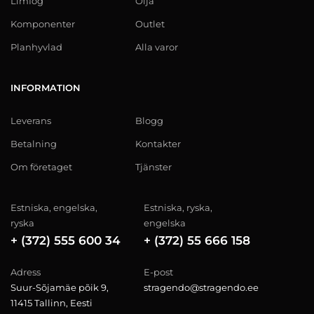
Limfog
Olja
Komponenter
Outlet
Planhyvlad
Alla varor
INFORMATION
Leverans
Blogg
Betalning
Kontakter
Om företaget
Tjänster
Estniska, engelska,
Estniska, ryska,
ryska
engelska
+ (372) 555 600 34
+ (372) 55 666 158
Adress
E-post
Suur-Sõjamäe põik 9,
stragendo@stragendo.ee
11415 Tallinn, Eesti