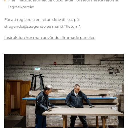
Från inköpsdatumet till tidpunkten för retur måste varorna
lagras korrekt
För att registrera en retur, skriv till oss på
stragendo@stragendo.ee märkt "Return".
Instruktion hur man använder limmade paneler