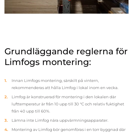
Grundläggande reglerna för
Limfogs montering:
Innan Limfogs montering, särskilt på vintern,
rekommenderas att hålla Limfog i lokal inom en vecka.
Limfog är konstruerad för montering i den lokalen där
lufttemperatur är från 10 upp till 30 °C och relativ fuktighet
från 40 upp till 60%.
Lämna inte Limfog nära uppvärmningsapparater.
Montering av Limfog bör genomföras i en torr byggnad där