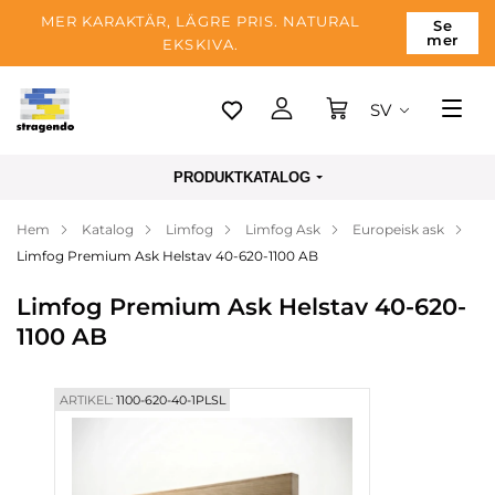
MER KARAKTÄR, LÄGRE PRIS. NATURAL
Se
mer
EKSKIVA.
SV
Tallinn
PRODUKTKATALOG
Leverans
Hem
Katalog
Limfog
Limfog Ask
Europeisk ask
Betalning
Limfog Premium Ask Helstav 40-620-1100 AB
Om företaget
Limfog Premium Ask Helstav 40-620-
Blogg
1100 AB
Kontakter
ARTIKEL:
1100-620-40-1PLSL