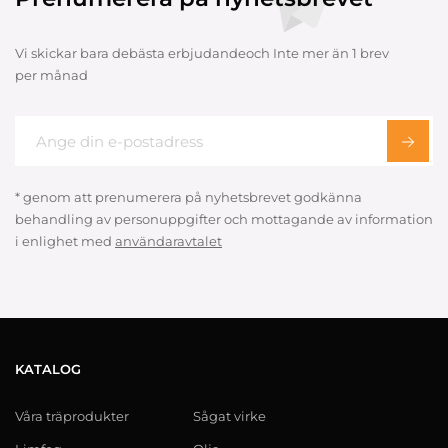
Vi skickar bara debästa erbjudandeoch Inte mer än 1 brev
per månad
* genom att prenumerera på nyhetsbrevet godkänna
behandling av personuppgifter och mottagande av information
i enlighet med
användaravtalet
KATALOG
Våra träprodukter
Sågat virke