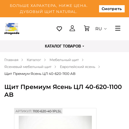
БОЛЬШЕ ХАРАКТЕРА, НИЖЕ ЦЕНА.
Смотреть
ДУБОВЫЙ ЩИТ NATURAL.
RU
Таллинн
КАТАЛОГ ТОВАРОВ
Доставка
Главная
Каталог
Мебельный щит
Оплата
Ясеневый мебельный щит
Европейский ясень
О нас
Щит Премиум Ясень ЦЛ 40-620-1100 AB
Блог
Щит Премиум Ясень ЦЛ 40-620-1100
AB
Контакты
АРТИКУЛ:
1100-620-40-1PLSL