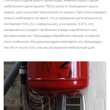
Почти вся отдача влаги происходит именно через торцы
мебельного щита (около 75%) и если в помещении сухо и
жарко, щит начинает трескаться по краям. При этом нередко
можно наблюдать тот факт, что в середине щита влажность
составляет 10% (т.е. нормальная), а на краях- 5-6 %, что
непременно создает проблемы в виде коробления или
растрескивания. Процедура обработки торцов, позволит
этого избежать. Мы рекомендуем повторять эту процедуру
так же и после того, как вы раскроили мебельный щит.