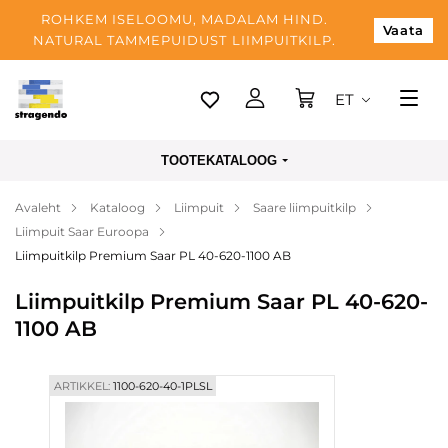
ROHKEM ISELOOMU, MADALAM HIND.
Vaata
NATURAL TAMMEPUIDUST LIIMPUITKILP.
ET
Tallinn
TOOTEKATALOOG
Tarnimine
Avaleht
Kataloog
Liimpuit
Saare liimpuitkilp
Makse
Liimpuit Saar Euroopa
Meist
Liimpuitkilp Premium Saar PL 40-620-1100 AB
Blogi
Liimpuitkilp Premium Saar PL 40-620-
1100 AB
Kontaktid
ARTIKKEL:
1100-620-40-1PLSL