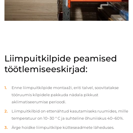
Liimpuitkilpide peamised
töötlemiseeskirjad:
Enne liimpuitkilpide montaaži, eriti talvel, soovitatakse
tööruumis kilpidele pakkuda nädala pikkust
aklimatiseerumise perioodi.
Liimpuitkilbid on ettenähtud kasutamiseks ruumides, mille
temperatuur on 10–30 ° C ja suhteline õhuniiskus 40–60%.
Ärge hoidke liimpuitkilpe kütteseadmete läheduses.