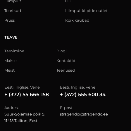
Liimpuit
Õli
Toorikud
Liimpuitkilpide outlet
Pruss
Kõik kaubad
TEAVE
Tarnimine
Blogi
Makse
Kontaktid
Meist
Teenused
Eesti, Inglise, Vene
Eesti, Inglise, Vene
+ (372) 55 666 158
+ (372) 555 600 34
Aadress
E-post
Suur-Sõjamäe põik 9,
stragendo@stragendo.ee
11415 Tallinn, Eesti