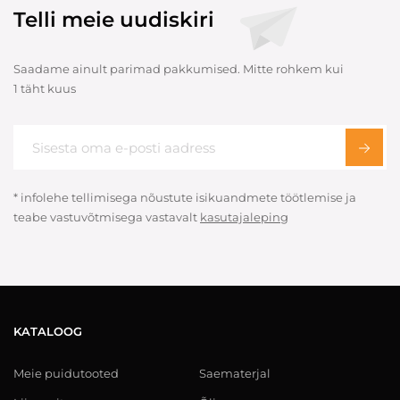
Telli meie uudiskiri
Saadame ainult parimad pakkumised. Mitte rohkem kui
1 täht kuus
* infolehe tellimisega nõustute isikuandmete töötlemise ja
teabe vastuvõtmisega vastavalt
kasutajaleping
KATALOOG
Meie puidutooted
Saematerjal