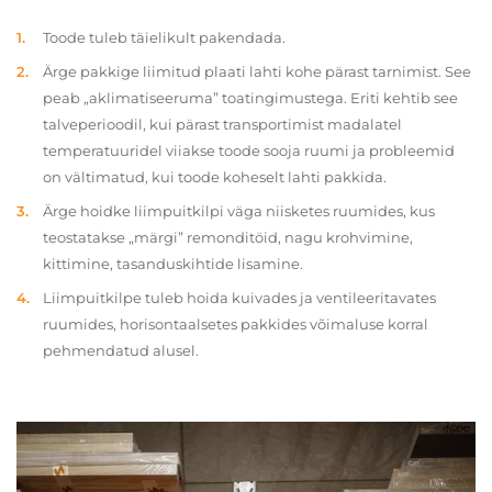
Toode tuleb täielikult pakendada.
Ärge pakkige liimitud plaati lahti kohe pärast tarnimist. See
peab „aklimatiseeruma” toatingimustega. Eriti kehtib see
talveperioodil, kui pärast transportimist madalatel
temperatuuridel viiakse toode sooja ruumi ja probleemid
on vältimatud, kui toode koheselt lahti pakkida.
Ärge hoidke liimpuitkilpi väga niisketes ruumides, kus
teostatakse „märgi” remonditöid, nagu krohvimine,
kittimine, tasanduskihtide lisamine.
Liimpuitkilpe tuleb hoida kuivades ja ventileeritavates
ruumides, horisontaalsetes pakkides võimaluse korral
pehmendatud alusel.