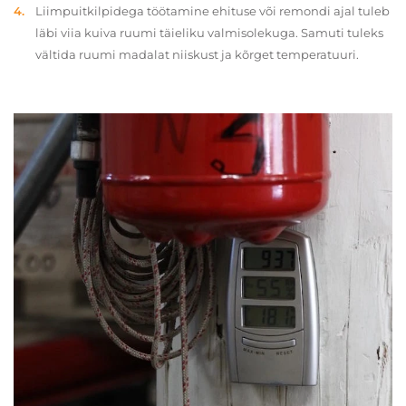
Liimpuitkilpidega töötamine ehituse või remondi ajal tuleb
läbi viia kuiva ruumi täieliku valmisolekuga. Samuti tuleks
vältida ruumi madalat niiskust ja kõrget temperatuuri.