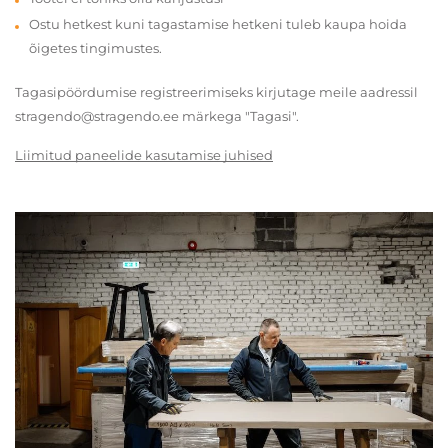
Ostu hetkest kuni tagastamise hetkeni tuleb kaupa hoida
õigetes tingimustes.
Tagasipöördumise registreerimiseks kirjutage meile aadressil
stragendo@stragendo.ee märkega "Tagasi".
Liimitud paneelide kasutamise juhised