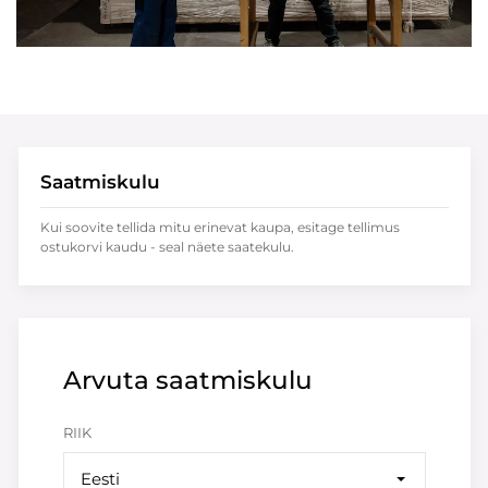
Saatmiskulu
Kui soovite tellida mitu erinevat kaupa, esitage tellimus
ostukorvi kaudu - seal näete saatekulu.
Arvuta saatmiskulu
RIIK
Eesti