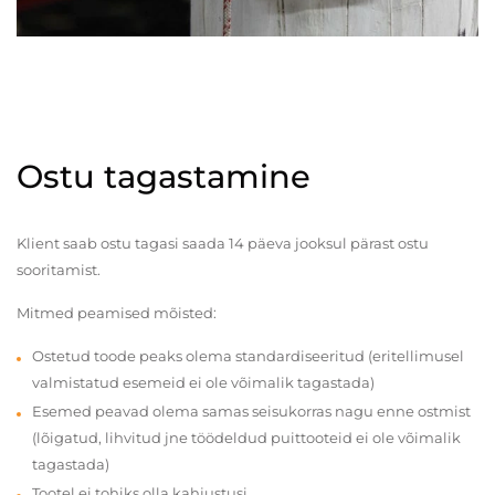
Ostu tagastamine
Klient saab ostu tagasi saada 14 päeva jooksul pärast ostu
sooritamist.
Mitmed peamised mõisted:
Ostetud toode peaks olema standardiseeritud (eritellimusel
valmistatud esemeid ei ole võimalik tagastada)
Esemed peavad olema samas seisukorras nagu enne ostmist
(lõigatud, lihvitud jne töödeldud puittooteid ei ole võimalik
tagastada)
Tootel ei tohiks olla kahjustusi