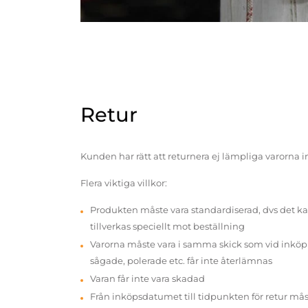
Retur
Kunden har rätt att returnera ej lämpliga varorna 
Flera viktiga villkor:
Produkten måste vara standardiserad, dvs det ka
tillverkas speciellt mot beställning
Varorna måste vara i samma skick som vid inköp v
sågade, polerade etc. får inte återlämnas
Varan får inte vara skadad
Från inköpsdatumet till tidpunkten för retur mås