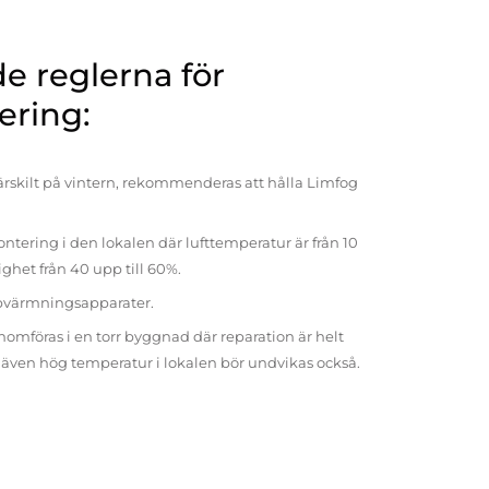
 reglerna för
ering:
rskilt på vintern, rekommenderas att hålla Limfog
ntering i den lokalen där lufttemperatur är från 10
tighet från 40 upp till 60%.
pvärmningsapparater.
omföras i en torr byggnad där reparation är helt
t även hög temperatur i lokalen bör undvikas också.