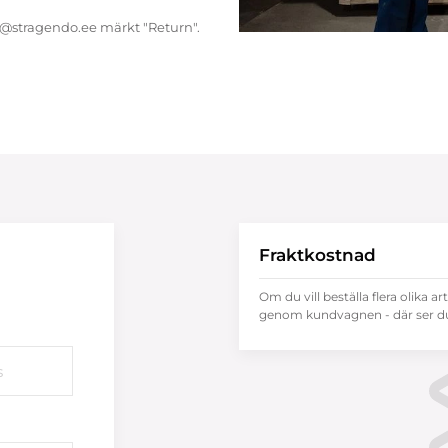
endo@stragendo.ee märkt "Return".
Fraktkostnad
Om du vill beställa flera olika ar
genom kundvagnen - där ser du