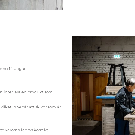
inom 14 dagar.
n inte vara en produkt som
ilket innebär att skivor som är
te varorna lagras korrekt