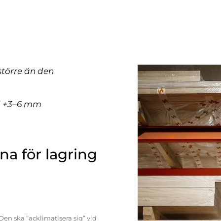
större än den
ll +3–6 mm
a för lagring
Den ska ”acklimatisera sig” vid