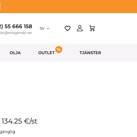
2) 55 666 158
SV
ndo@stragendo.ee
OLJA
OUTLET
TJÄNSTER
: 134.25 €/st
llgänglig