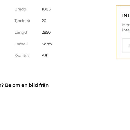
Bredd
1005
IN
Tjocklek
20
Med
inte
Längd
2850
Lamell
Sõrm.
Kvalitet
AB
n? Be om en bild från