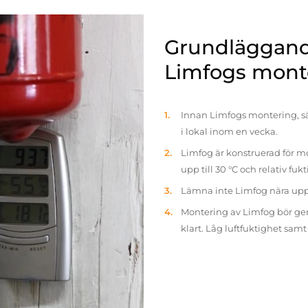
Grundläggande
Limfogs mont
Innan Limfogs montering, sä
i lokal inom en vecka.
Limfog är konstruerad för mo
upp till 30 °C och relativ fuk
Lämna inte Limfog nära up
Montering av Limfog bör gen
klart. Låg luftfuktighet sam