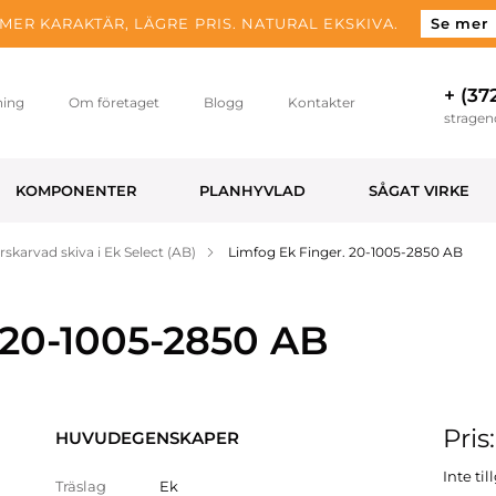
MER KARAKTÄR, LÄGRE PRIS. NATURAL EKSKIVA.
Se mer
+ (37
ning
Om företaget
Blogg
Kontakter
strage
KOMPONENTER
PLANHYVLAD
SÅGAT VIRKE
rskarvad skiva i Ek Select (AB)
Limfog Ek Finger. 20-1005-2850 AB
 20-1005-2850 AB
Pris
HUVUDEGENSKAPER
Inte ti
Träslag
Ek