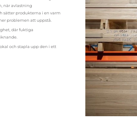
n, när avlastning
h sätter produkterna i en varm
mer problemen att uppstå.
ighet, där fuktiga
liknande.
lokal och stapla upp den i ett