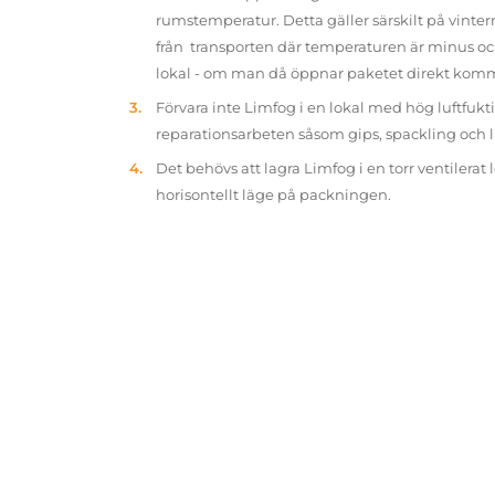
rumstemperatur. Detta gäller särskilt på vinter
från transporten där temperaturen är minus oc
lokal - om man då öppnar paketet direkt kom
Förvara inte Limfog i en lokal med hög luftfukt
reparationsarbeten såsom gips, spackling och 
Det behövs att lagra Limfog i en torr ventilerat 
horisontellt läge på packningen.