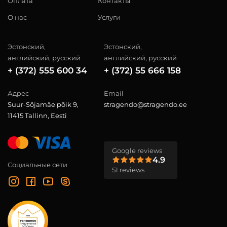
Оплата
Контакты
О нас
Услуги
Эстонский,
Эстонский,
английский, русский
английский, русский
+ (372) 555 600 34
+ (372) 55 666 158
Адрес
Email
Suur-Sõjamäe põik 9,
stragendo@stragendo.ee
11415 Tallinn, Eesti
Google reviews
4.9
Социальные сети
51 reviews