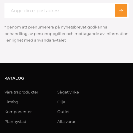
* genom att prenumerera på nyhetsbrevet godkänna
behandling av personuppgifter och mottagande av information
i enlighet med
användaravtalet
KATALOG
Våra träprodukter
Sågat virke
Limfog
Olja
Komponenter
Outlet
Planhyvlad
Alla varor