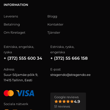
INFORMATION
Leverans
Blogg
Betalning
Kontakter
Om företaget
Tjänster
Estniska, engelska,
Estniska, ryska,
ryska
engelska
+ (372) 555 600 34
+ (372) 55 666 158
Adress
E-post
Suur-Sõjamäe põik 9,
stragendo@stragendo.ee
11415 Tallinn, Eesti
Google reviews
4.9
Sociala nätverk
51 reviews