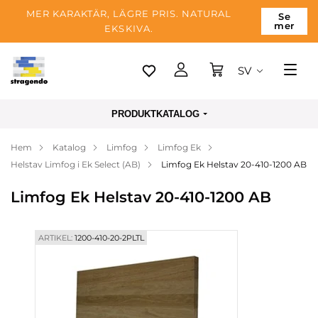
MER KARAKTÄR, LÄGRE PRIS. NATURAL
Se
mer
EKSKIVA.
SV
Tallinn
PRODUKTKATALOG
Leverans
Hem
Katalog
Limfog
Limfog Ek
Betalning
Helstav Limfog i Ek Select (AB)
Limfog Ek Helstav 20-410-1200 AB
Om företaget
Limfog Ek Helstav 20-410-1200 AB
Blogg
Kontakter
ARTIKEL:
1200-410-20-2PLTL