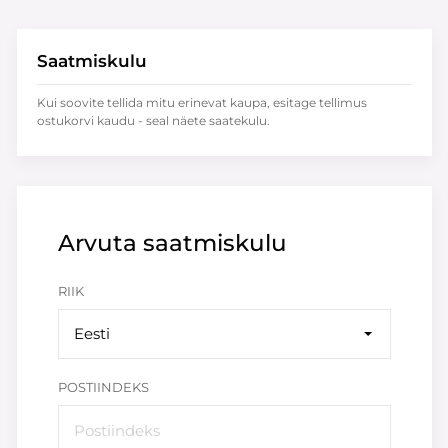
Saatmiskulu
Kui soovite tellida mitu erinevat kaupa, esitage tellimus
ostukorvi kaudu - seal näete saatekulu.
Arvuta saatmiskulu
RIIK
Eesti
POSTIINDEKS