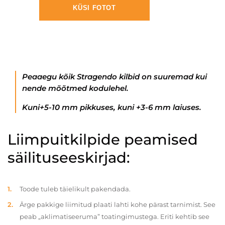
KÜSI FOTOT
Peaaegu kõik Stragendo kilbid on suuremad kui
nende mõõtmed kodulehel.
Kuni+5-10 mm pikkuses, kuni +3-6 mm laiuses.
Liimpuitkilpide peamised
säilituseeskirjad:
Toode tuleb täielikult pakendada.
Ärge pakkige liimitud plaati lahti kohe pärast tarnimist. See
peab „aklimatiseeruma” toatingimustega. Eriti kehtib see