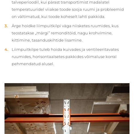
talveperioodil, kui pärast transportimist madalatel
temperatuuridel viiakse toode sooja ruumi ja probleemid
on vältimatud, kui toode koheselt lahti pakkida.
Ärge hoidke liimpuitkilpi väga niisketes ruumides, kus
teostatakse „märgi” remonditöid, nagu krohvimine,
kittimine, tasanduskihtide lisamine.
Liimpuitkilpe tuleb hoida kuivades ja ventileeritavates
ruumides, horisontaalsetes pakkides võimaluse korral
pehmendatud alusel.