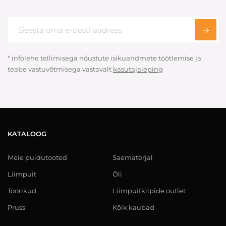
* infolehe tellimisega nõustute isikuandmete töötlemise ja
teabe vastuvõtmisega vastavalt
kasutajaleping
KATALOOG
Meie puidutooted
Saematerjal
Liimpuit
Õli
Toorikud
Liimpuitkilpide outlet
Pruss
Kõik kaubad