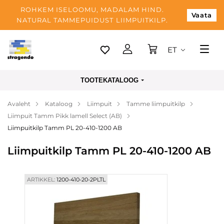
ROHKEM ISELOOMU, MADALAM HIND.
Vaata
NATURAL TAMMEPUIDUST LIIMPUITKILP.
ET
Tallinn
TOOTEKATALOOG
Tarnimine
Avaleht
Kataloog
Liimpuit
Tamme liimpuitkilp
Makse
Liimpuit Tamm Pikk lamell Select (AB)
Meist
Liimpuitkilp Tamm PL 20-410-1200 AB
Blogi
Liimpuitkilp Tamm PL 20-410-1200 AB
Kontaktid
ARTIKKEL:
1200-410-20-2PLTL