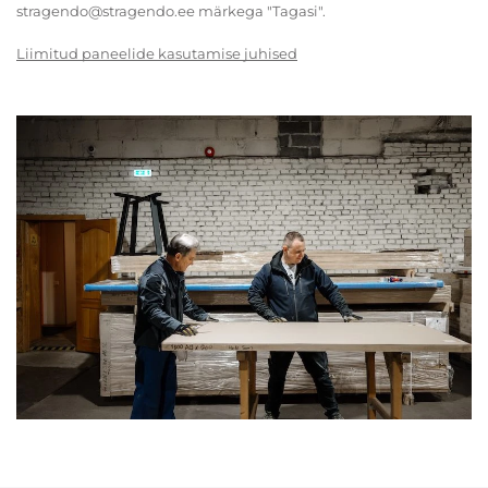
stragendo@stragendo.ee märkega "Tagasi".
Liimitud paneelide kasutamise juhised