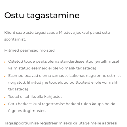
Ostu tagastamine
Klient saab ostu tagasi saada 14 päeva jooksul pärast ostu
sooritamist.
Mitmed peamised mõisted:
Ostetud toode peaks olema standardiseeritud (eritellimusel
valmistatud esemeid ei ole võimalik tagastada)
Esemed peavad olema samas seisukorras nagu enne ostmist
(lõigatud, lihvitud jne töödeldud puittooteid ei ole võimalik
tagastada)
Tootel ei tohiks olla kahjustusi
Ostu hetkest kuni tagastamise hetkeni tuleb kaupa hoida
õigetes tingimustes.
Tagasipöördumise registreerimiseks kirjutage meile aadressil