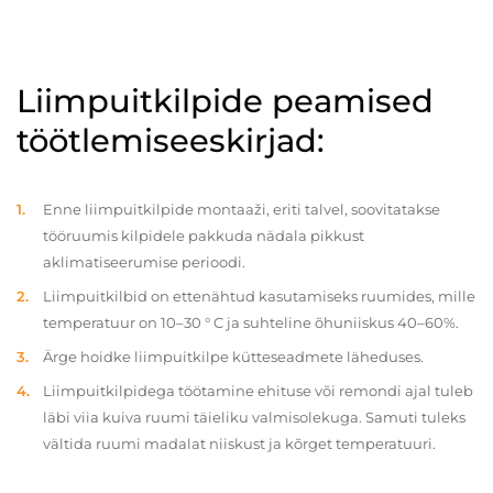
Liimpuitkilpide peamised
töötlemiseeskirjad:
Enne liimpuitkilpide montaaži, eriti talvel, soovitatakse
tööruumis kilpidele pakkuda nädala pikkust
aklimatiseerumise perioodi.
Liimpuitkilbid on ettenähtud kasutamiseks ruumides, mille
temperatuur on 10–30 ° C ja suhteline õhuniiskus 40–60%.
Ärge hoidke liimpuitkilpe kütteseadmete läheduses.
Liimpuitkilpidega töötamine ehituse või remondi ajal tuleb
läbi viia kuiva ruumi täieliku valmisolekuga. Samuti tuleks
vältida ruumi madalat niiskust ja kõrget temperatuuri.