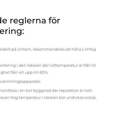
 reglerna för
ering:
rskilt på vintern, rekommenderas att hålla Limfog
ntering i den lokalen där lufttemperatur är från 10
tighet från 40 upp till 60%.
pvärmningsapparater.
omföras i en torr byggnad där reparation är helt
t även hög temperatur i lokalen bör undvikas också.