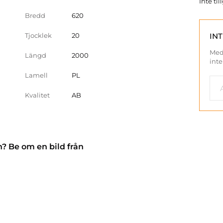
Inte ti
Bredd
620
Tjocklek
20
IN
Med
Längd
2000
inte
Lamell
PL
Kvalitet
AB
n? Be om en bild från