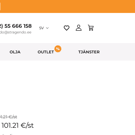
2) 55 666 158
SV
ndo@stragendo.ee
OLJA
OUTLET
TJÄNSTER
01.21 €/st
 101.21 €/st