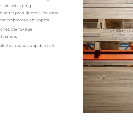
n, när avlastning
h sätter produkterna i en varm
mer problemen att uppstå.
ighet, där fuktiga
liknande.
lokal och stapla upp den i ett