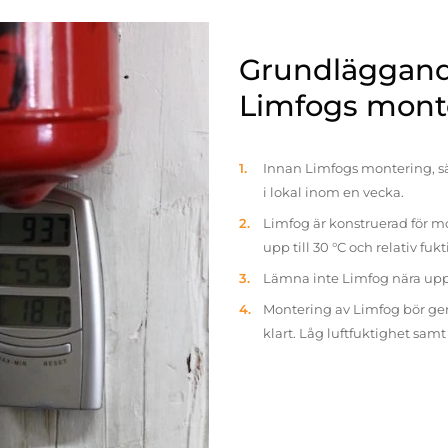
Grundläggande
Limfogs mont
Innan Limfogs montering, sä
i lokal inom en vecka.
Limfog är konstruerad för mo
upp till 30 °C och relativ fuk
Lämna inte Limfog nära up
Montering av Limfog bör gen
klart. Låg luftfuktighet sam