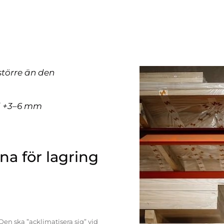
större än den
ll +3–6 mm
a för lagring
Den ska ”acklimatisera sig” vid