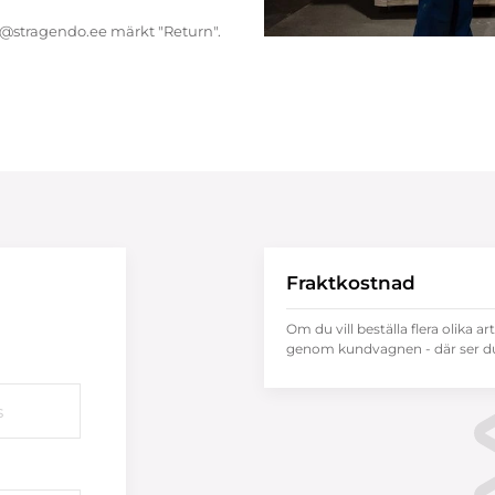
endo@stragendo.ee märkt "Return".
Fraktkostnad
Om du vill beställa flera olika ar
genom kundvagnen - där ser du