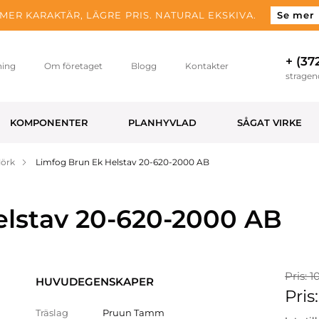
MER KARAKTÄR, LÄGRE PRIS. NATURAL EKSKIVA.
Se mer
+ (37
ning
Om företaget
Blogg
Kontakter
strage
KOMPONENTER
PLANHYVLAD
SÅGAT VIRKE
Mörk
Limfog Brun Ek Helstav 20-620-2000 AB
elstav 20-620-2000 AB
Pris: 1
HUVUDEGENSKAPER
Pris:
Träslag
Pruun Tamm