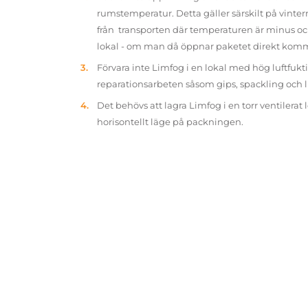
rumstemperatur. Detta gäller särskilt på vinter
från transporten där temperaturen är minus oc
lokal - om man då öppnar paketet direkt kom
Förvara inte Limfog i en lokal med hög luftfukt
reparationsarbeten såsom gips, spackling och 
Det behövs att lagra Limfog i en torr ventilerat 
horisontellt läge på packningen.