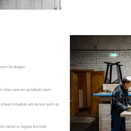
inom 14 dagar.
n inte vara en produkt som
ilket innebär att skivor som är
te varorna lagras korrekt