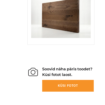
Soovid näha päris toodet?
Küsi fotot laost.
KÜSI FOTOT