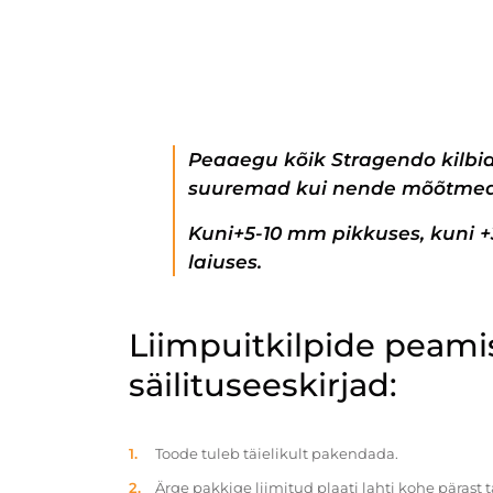
Peaaegu kõik Stragendo kilbi
suuremad kui nende mõõtmed
Kuni+5-10 mm pikkuses, kuni 
laiuses.
Liimpuitkilpide peam
säilituseeskirjad:
Toode tuleb täielikult pakendada.
Ärge pakkige liimitud plaati lahti kohe pärast 