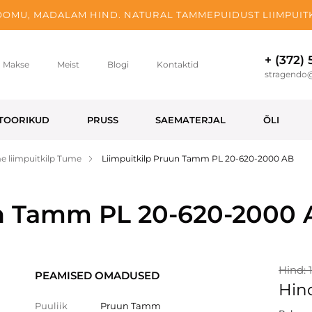
OMU, MADALAM HIND. NATURAL TAMMEPUIDUST LIIMPUITK
+ (372)
Makse
Meist
Blogi
Kontaktid
stragendo
TOORIKUD
PRUSS
SAEMATERJAL
ÕLI
 liimpuitkilp Tume
Liimpuitkilp Pruun Tamm PL 20-620-2000 AB
un Tamm PL 20-620-2000
Hind: 1
PEAMISED OMADUSED
Hind
Puuliik
Pruun Tamm