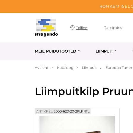
ROHKEM ISELO
Tarnimine
Tallinn
MEIE PUIDUTOOTED
LIIMPUIT
Avaleht
Kataloog
Liimpuit
Euroopa Tamme
Liimpuitkilp Pru
ARTIKKEL:
2000-620-20-2PLPRTL