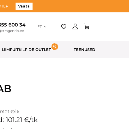
ILP.
Vaata
 555 600 34
ET
@stragendo.ee
LIIMPUITKILPIDE OUTLET
TEENUSED
 AB
01.21 €/tk
: 101.21 €/tk