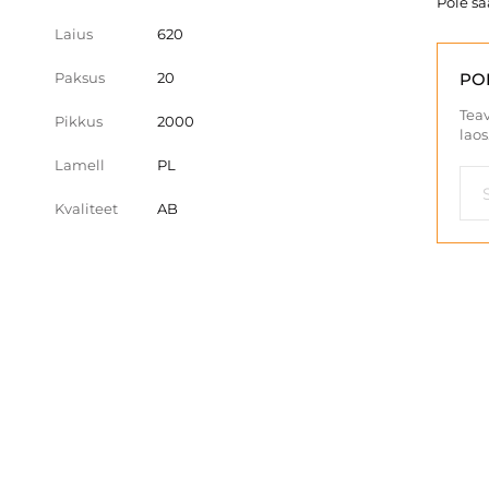
Pole s
Laius
620
Paksus
20
PO
Teav
Pikkus
2000
laos
Lamell
PL
Kvaliteet
AB