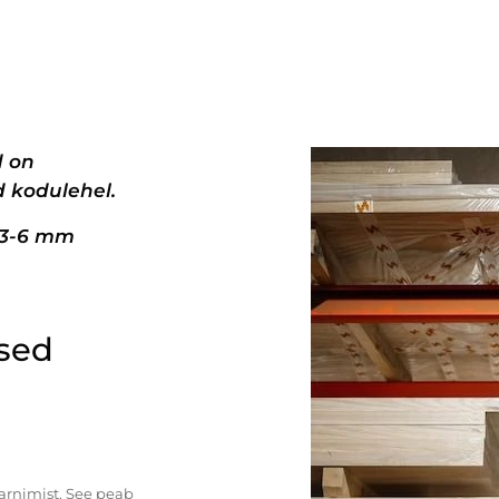
d on
 kodulehel.
+3-6 mm
ised
tarnimist. See peab