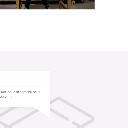
t kaupa, esitage tellimus
atekulu.