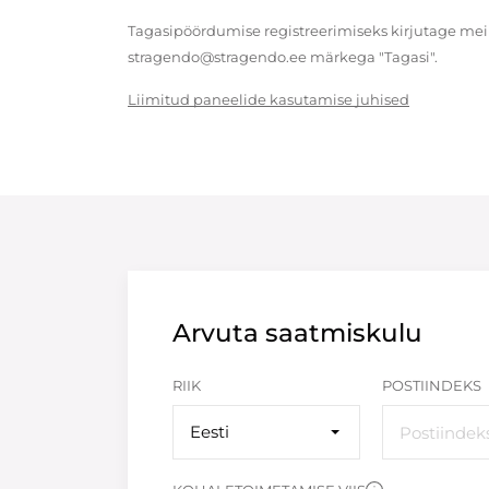
Tagasipöördumise registreerimiseks kirjutage meil
stragendo@stragendo.ee märkega "Tagasi".
Liimitud paneelide kasutamise juhised
Arvuta saatmiskulu
RIIK
POSTIINDEKS
Eesti