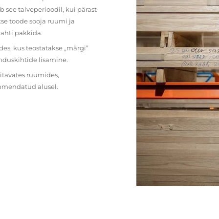
 see talveperioodil, kui pärast
se toode sooja ruumi ja
lahti pakkida.
des, kus teostatakse „märgi”
nduskihtide lisamine.
ritavates ruumides,
ehmendatud alusel.