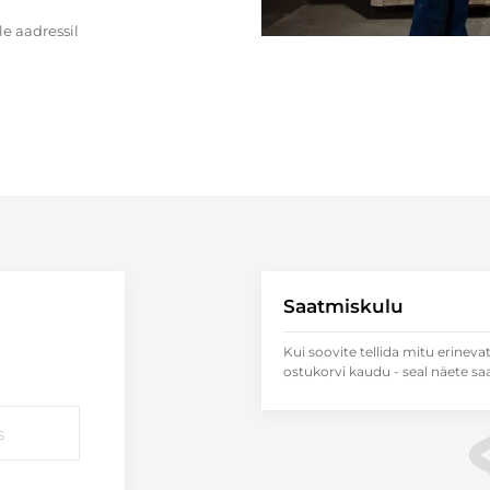
e aadressil
Saatmiskulu
Kui soovite tellida mitu erineva
ostukorvi kaudu - seal näete sa