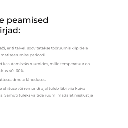
de peamised
rjad:
i, eriti talvel, soovitatakse tööruumis kilpidele
imatiseerumise perioodi.
ud kasutamiseks ruumides, mille temperatuur on
iiskus 40–60%.
kütteseadmete läheduses.
ehituse või remondi ajal tuleb läbi viia kuiva
a. Samuti tuleks vältida ruumi madalat niiskust ja