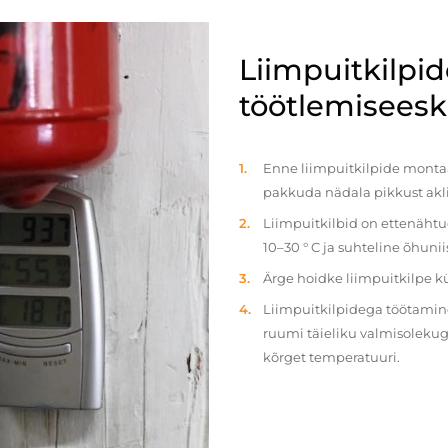
Liimpuitkilpi
töötlemiseeski
Enne liimpuitkilpide montaaž
pakkuda nädala pikkust akl
Liimpuitkilbid on ettenäht
10–30 ° C ja suhteline õhun
Ärge hoidke liimpuitkilpe 
Liimpuitkilpidega töötamine 
ruumi täieliku valmisolekug
kõrget temperatuuri.