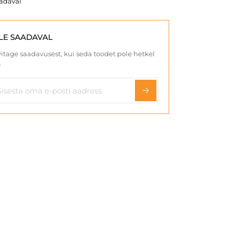
aadaval
LE SAADAVAL
itage saadavusest, kui seda toodet pole hetkel
.