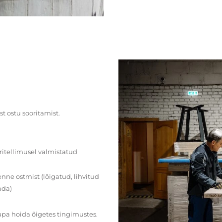
st ostu sooritamist.
ritellimusel valmistatud
ne ostmist (lõigatud, lihvitud
ada)
upa hoida õigetes tingimustes.