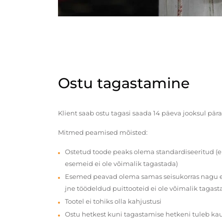
Ostu tagastamine
Klient saab ostu tagasi saada 14 päeva jooksul pära
Mitmed peamised mõisted:
Ostetud toode peaks olema standardiseeritud (e
esemeid ei ole võimalik tagastada)
Esemed peavad olema samas seisukorras nagu en
jne töödeldud puittooteid ei ole võimalik tagast
Tootel ei tohiks olla kahjustusi
Ostu hetkest kuni tagastamise hetkeni tuleb ka