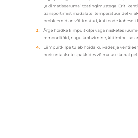
„aklimatiseeruma” toatingimustega. Eriti kehtib
transportimist madalatel temperatuuridel viiak
probleemid on vältimatud, kui toode koheselt 
Ärge hoidke liimpuitkilpi väga niisketes ruumi
remonditöid, nagu krohvimine, kittimine, tasa
Liimpuitkilpe tuleb hoida kuivades ja ventilee
horisontaalsetes pakkides võimaluse korral p