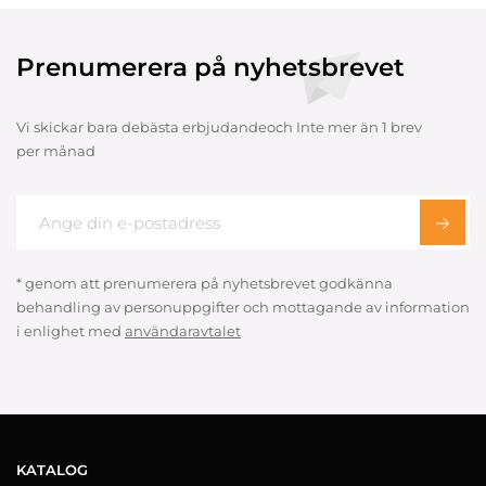
Prenumerera på nyhetsbrevet
Vi skickar bara debästa erbjudandeoch Inte mer än 1 brev
per månad
* genom att prenumerera på nyhetsbrevet godkänna
behandling av personuppgifter och mottagande av information
i enlighet med
användaravtalet
KATALOG