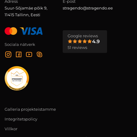
Adress
E-post
Suur-Sõjamäe põik 9,
stragendo@stragendo.ee
11415 Tallinn, Eesti
Google reviews
4.9
Sociala nätverk
51 reviews
Galleria projekteistamme
Integritetspolicy
Villkor