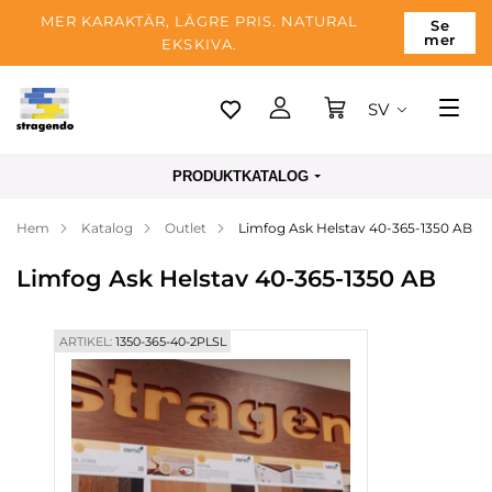
MER KARAKTÄR, LÄGRE PRIS. NATURAL
Se
mer
EKSKIVA.
SV
Tallinn
PRODUKTKATALOG
Leverans
Hem
Katalog
Outlet
Limfog Ask Helstav 40-365-1350 AB
Betalning
Limfog Ask Helstav 40-365-1350 AB
Om företaget
Blogg
ARTIKEL:
1350-365-40-2PLSL
Kontakter