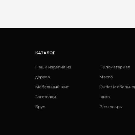
КАТАЛОГ
Наши изделия из
Пиломатериал
дерева
Масло
Мебельный щит
Outlet Мебельно
Заготовки
щита
Брус
Все товары