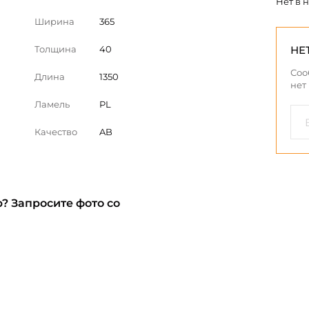
Нет в 
Ширина
365
Толщина
40
НЕ
Соо
Длина
1350
нет
Ламель
PL
Качество
AB
? Запросите фото со