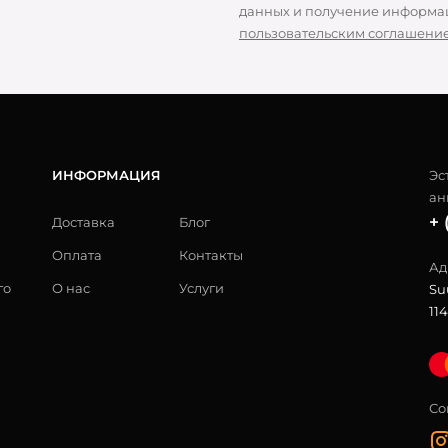
данных и получение информац
пользовательским соглашени
ИНФОРМАЦИЯ
Эс
ан
+ 
Доставка
Блог
Оплата
Контакты
Ад
го
О нас
Услуги
Su
114
Со