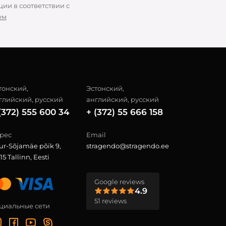
ии в соответствии с
ем
тонский,
Эстонский,
глийский, русский
английский, русский
(372) 555 600 34
+ (372) 55 666 158
рес
Email
ur-Sõjamäe põik 9,
stragendo@stragendo.ee
15 Tallinn, Eesti
Google reviews
4.9
51 reviews
циальные сети