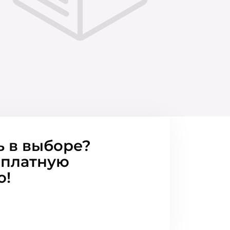
ь в выборе?
сплатную
ю!