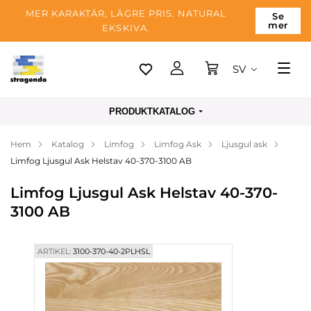
MER KARAKTÄR, LÄGRE PRIS. NATURAL
Se
mer
EKSKIVA.
SV
Tallinn
PRODUKTKATALOG
Leverans
Hem
Katalog
Limfog
Limfog Ask
Ljusgul ask
Betalning
Limfog Ljusgul Ask Helstav 40-370-3100 AB
Om företaget
Limfog Ljusgul Ask Helstav 40-370-
Blogg
3100 AB
Kontakter
ARTIKEL:
3100-370-40-2PLHSL