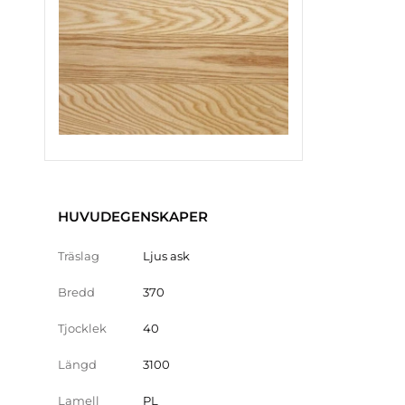
HUVUDEGENSKAPER
Träslag
Ljus ask
Bredd
370
Tjocklek
40
Längd
3100
Lamell
PL