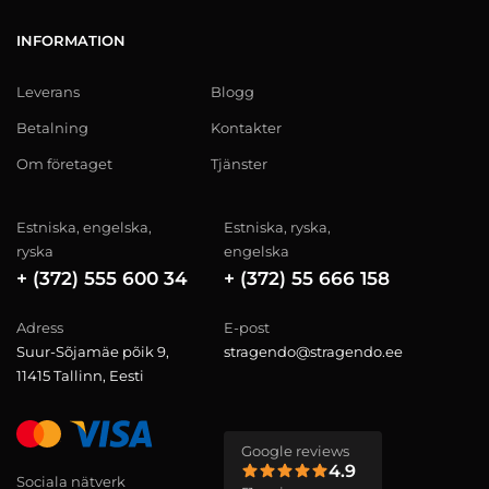
INFORMATION
Leverans
Blogg
Betalning
Kontakter
Om företaget
Tjänster
Estniska, engelska,
Estniska, ryska,
ryska
engelska
+ (372) 555 600 34
+ (372) 55 666 158
Adress
E-post
Suur-Sõjamäe põik 9,
stragendo@stragendo.ee
11415 Tallinn, Eesti
Google reviews
4.9
Sociala nätverk