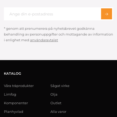
* genom att prenumerera på nyhetsbrevet godkänna
behandling av personuppgifter och mottagande av information
i enlighet med
användaravtalet
KATALOG
Våra träprodukter
Sågat virke
Limfog
Olja
Komponenter
Outlet
Planhyvlad
Alla varor