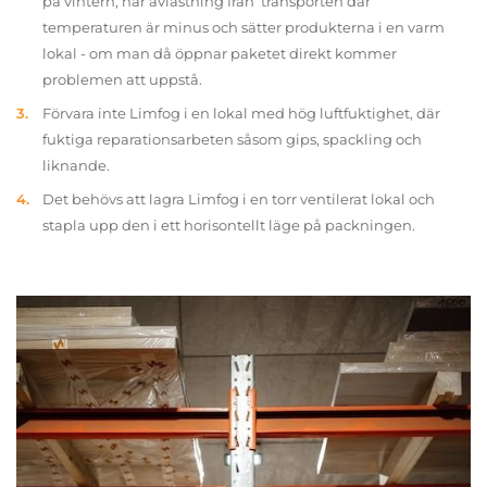
på vintern, när avlastning från transporten där
temperaturen är minus och sätter produkterna i en varm
lokal - om man då öppnar paketet direkt kommer
problemen att uppstå.
Förvara inte Limfog i en lokal med hög luftfuktighet, där
fuktiga reparationsarbeten såsom gips, spackling och
liknande.
Det behövs att lagra Limfog i en torr ventilerat lokal och
stapla upp den i ett horisontellt läge på packningen.