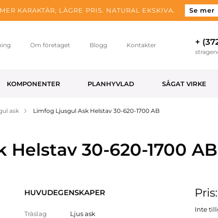
MER KARAKTÄR, LÄGRE PRIS. NATURAL EKSKIVA.
Se mer
+ (37
ning
Om företaget
Blogg
Kontakter
strage
KOMPONENTER
PLANHYVLAD
SÅGAT VIRKE
gul ask
Limfog Ljusgul Ask Helstav 30-620-1700 AB
k Helstav 30-620-1700 AB
Pris
HUVUDEGENSKAPER
Inte ti
Träslag
Ljus ask