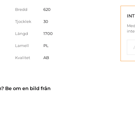
Bredd
620
IN
Tjocklek
30
Med
inte
Längd
1700
Lamell
PL
Kvalitet
AB
n? Be om en bild från