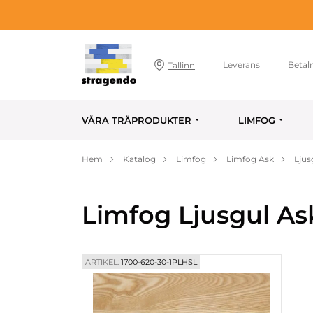
Leverans
Betal
Tallinn
VÅRA TRÄPRODUKTER
LIMFOG
Hem
Katalog
Limfog
Limfog Ask
Ljus
Limfog Ljusgul As
ARTIKEL:
1700-620-30-1PLHSL