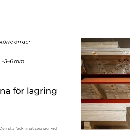
större än den
ll +3–6 mm
a för lagring
Den ska ”acklimatisera sig” vid