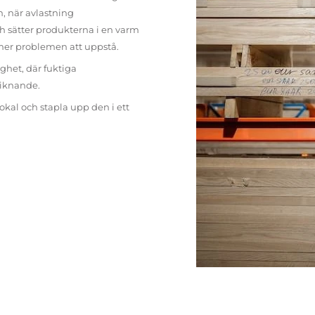
n, när avlastning
h sätter produkterna i en varm
mer problemen att uppstå.
ighet, där fuktiga
liknande.
lokal och stapla upp den i ett