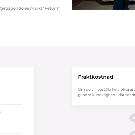
endo@stragendo.ee märkt "Return".
Fraktkostnad
Om du vill beställa flera olika ar
genom kundvagnen - där ser du