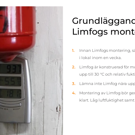
Grundläggande
Limfogs mont
Innan Limfogs montering, sä
i lokal inom en vecka.
Limfog är konstruerad för mo
upp till 30 °C och relativ fuk
Lämna inte Limfog nära up
Montering av Limfog bör gen
klart. Låg luftfuktighet sam