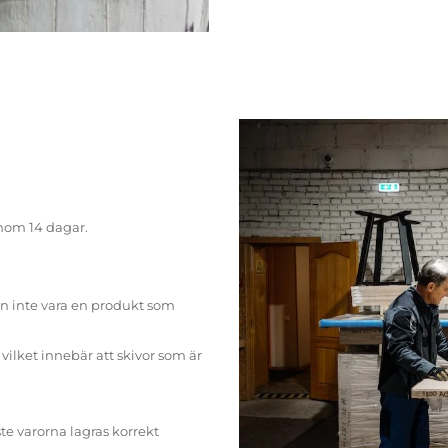
inom 14 dagar.
n inte vara en produkt som
ilket innebär att skivor som är
te varorna lagras korrekt