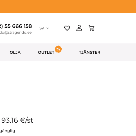
2) 55 666 158
SV
ndo@stragendo.ee
OLJA
OUTLET
TJÄNSTER
: 93.16 €/st
llgänglig