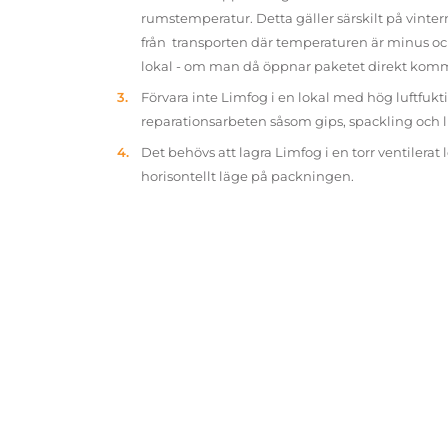
rumstemperatur. Detta gäller särskilt på vinter
från transporten där temperaturen är minus oc
lokal - om man då öppnar paketet direkt kom
Förvara inte Limfog i en lokal med hög luftfukt
reparationsarbeten såsom gips, spackling och 
Det behövs att lagra Limfog i en torr ventilerat 
horisontellt läge på packningen.