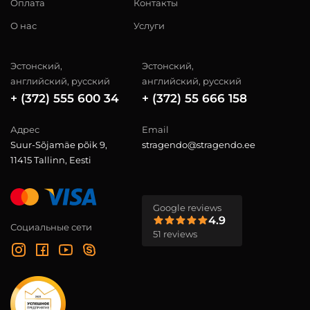
Оплата
Контакты
О нас
Услуги
Эстонский,
Эстонский,
английский, русский
английский, русский
+ (372) 555 600 34
+ (372) 55 666 158
Адрес
Email
Suur-Sõjamäe põik 9,
stragendo@stragendo.ee
11415 Tallinn, Eesti
Google reviews
4.9
Социальные сети
51 reviews