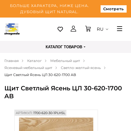
БОЛЬШЕ ХАРАКТЕРА, НИЖЕ ЦЕНА.
Смотреть
ДУБОВЫЙ ЩИТ NATURAL.
RU
Таллинн
КАТАЛОГ ТОВАРОВ
Доставка
Главная
Каталог
Мебельный щит
Оплата
Ясеневый мебельный щит
Светло-желтый ясень
О нас
Щит Светлый Ясень ЦЛ 30-620-1700 AB
Блог
Щит Светлый Ясень ЦЛ 30-620-1700
AB
Контакты
АРТИКУЛ:
1700-620-30-1PLHSL