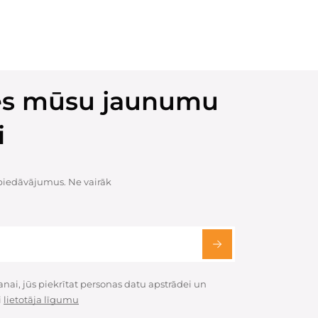
ies mūsu jaunumu
i
 piedāvājumus. Ne vairāk
ai, jūs piekrītat personas datu apstrādei un
i
lietotāja līgumu