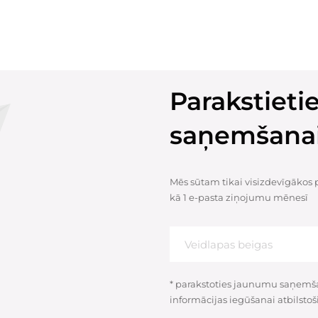
Parakstiet
saņemšana
Mēs sūtam tikai visizdevīgākos
kā 1 e-pasta ziņojumu mēnesī
* parakstoties jaunumu saņemšan
informācijas iegūšanai atbilstoš