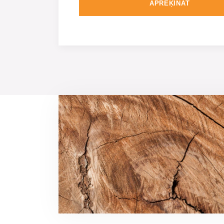
APRĒĶINĀT