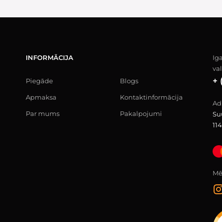
INFORMĀCIJA
Ig
va
+ 
Piegāde
Blogs
Apmaksa
Kontaktinformācija
Ad
Par mums
Pakalpojumi
Su
114
Mēs