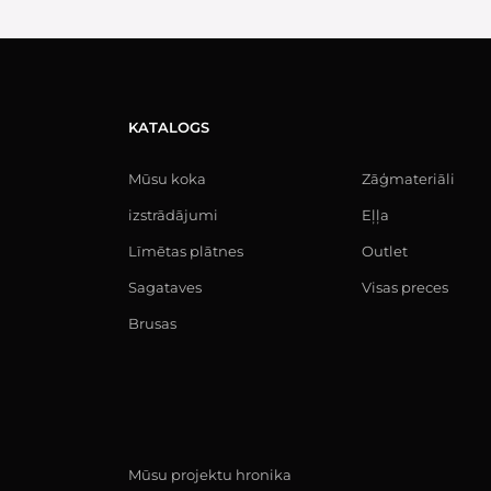
KATALOGS
Mūsu koka
Zāģmateriāli
izstrādājumi
Eļļa
Līmētas plātnes
Outlet
Sagataves
Visas preces
Brusas
Mūsu projektu hronika