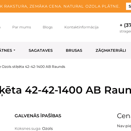
K RAKSTURA, ZEMĀKA CENA. NATURAL OZOLA PLĀTNE.
S
+ (3
a
Par mums
Blogs
Kontaktinformācija
strag
ĀTNES
SAGATAVES
BRUSAS
ZĀĢMATERIĀLI
 Ozols stiķēta 42-42-1400 AB Raunds
iķēta 42-42-1400 AB Rau
Cena
GALVENĀS ĪPAŠĪBAS
Nav pi
Koksnes suga
Ozols