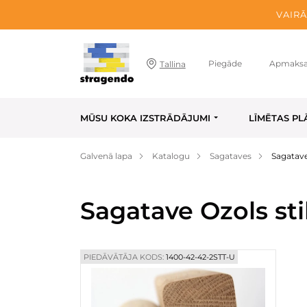
VAIRĀ
Piegāde
Apmaks
Tallina
MŪSU KOKA IZSTRĀDĀJUMI
LĪMĒTAS PL
Galvenā lapa
Katalogu
Sagataves
Sagatave
Sagatave Ozols st
PIEDĀVĀTĀJA KODS:
1400-42-42-2STT-U