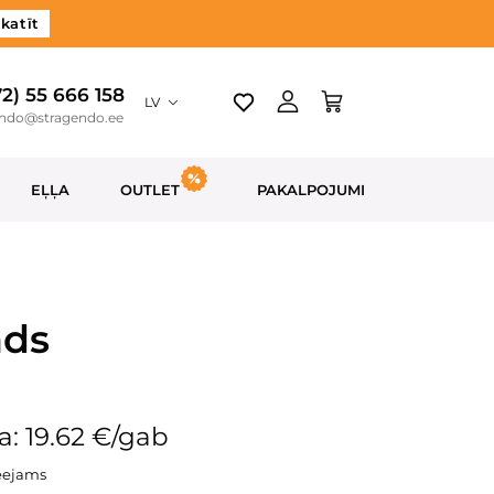
katīt
72) 55 666 158
LV
endo@stragendo.ee
EĻĻA
OUTLET
PAKALPOJUMI
nds
: 19.62 €/gab
eejams