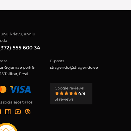
auņu, krievu, angļu
loda
(372) 555 600 34
rese
E-pasts
ur-Sõjamäe põik 9,
stragendo@stragendo.ee
15 Tallina, Eesti
Google reviews
4.9
51 reviews
 sociālajos tīklos