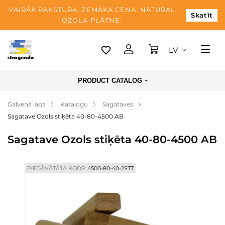
VAIRĀK RAKSTURA, ZEMĀKA CENA. NATURAL
Skatīt
OZOLA PLĀTNE.
LV
Tallina
PRODUCT CATALOG
Piegāde
Galvenā lapa
Katalogu
Sagataves
Apmaksa
Sagatave Ozols stiķēta 40-80-4500 AB
Par mums
Sagatave Ozols stiķēta 40-80-4500 AB
Blogs
Kontaktinformācija
PIEDĀVĀTĀJA KODS:
4500-80-40-2STT