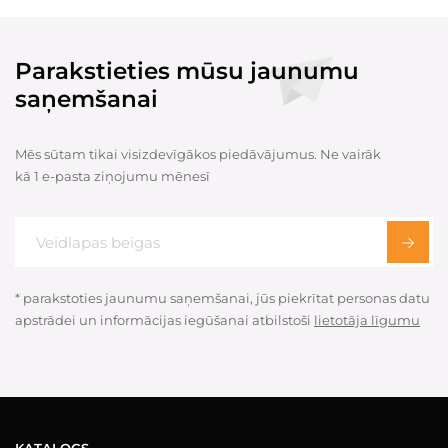
Parakstieties mūsu jaunumu
saņemšanai
Mēs sūtam tikai visizdevīgākos piedāvājumus. Ne vairāk
kā 1 e-pasta ziņojumu mēnesī
* parakstoties jaunumu saņemšanai, jūs piekrītat personas datu
apstrādei un informācijas iegūšanai atbilstoši
lietotāja līgumu