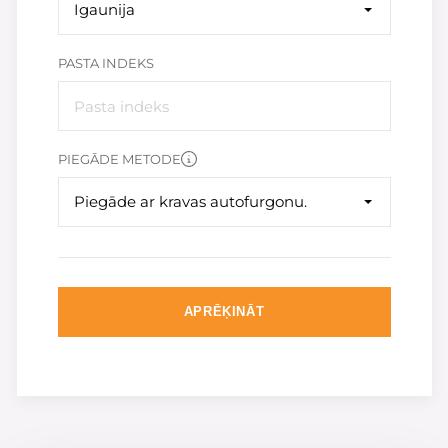
Igaunija
PASTA INDEKS
PIEGĀDE METODE
Piegāde ar kravas autofurgonu.
APRĒĶINĀT