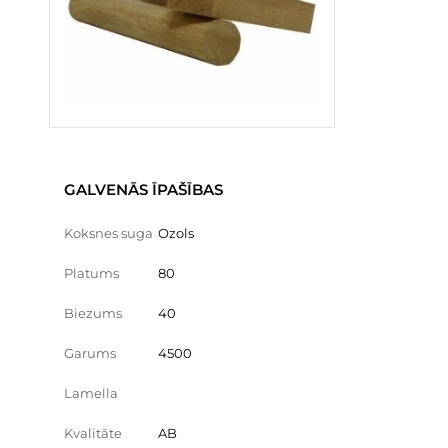
GALVENĀS ĪPAŠĪBAS
Koksnes suga
Ozols
Platums
80
Biezums
40
Garums
4500
Lamella
Kvalitāte
AB