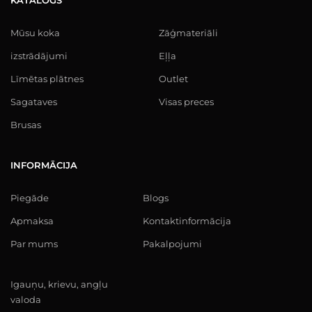
KATALOGS
Mūsu koka
Zāģmateriāli
izstrādājumi
Eļļa
Līmētas plātnes
Outlet
Sagataves
Visas preces
Brusas
INFORMĀCIJA
Piegāde
Blogs
Apmaksa
Kontaktinformācija
Par mums
Pakalpojumi
Igauņu, krievu, angļu
valoda