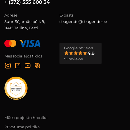
+ (372) 555 600 34
Adrese
E-pasts
Suur-Sõjamäe põik 9,
stragendo@stragendo.ee
11415 Tallina, Eesti
Google reviews
4.9
Mēs sociālajos tīklos
51 reviews
Mūsu projektu hronika
Privātuma politika