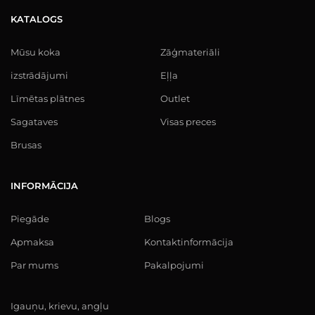
KATALOGS
Mūsu koka
Zāģmateriāli
izstrādājumi
Eļļa
Līmētas plātnes
Outlet
Sagataves
Visas preces
Brusas
INFORMĀCIJA
Piegāde
Blogs
Apmaksa
Kontaktinformācija
Par mums
Pakalpojumi
Igauņu, krievu, angļu