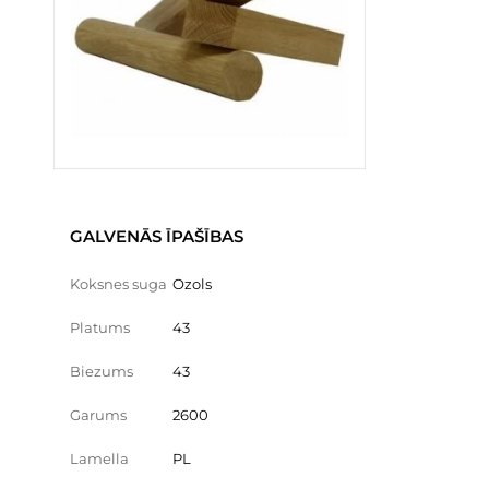
GALVENĀS ĪPAŠĪBAS
Koksnes suga
Ozols
Platums
43
Biezums
43
Garums
2600
Lamella
PL