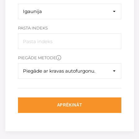
Igaunija
PASTA INDEKS
PIEGĀDE METODE
Piegāde ar kravas autofurgonu.
APRĒĶINĀT