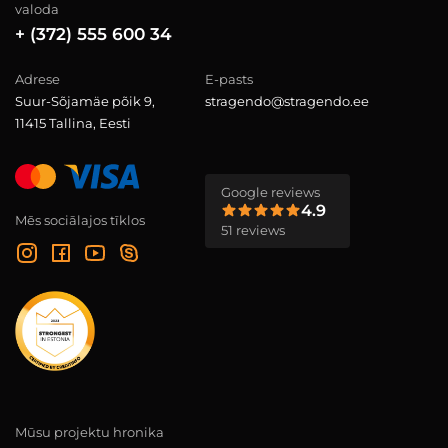
valoda
+ (372) 555 600 34
Adrese
E-pasts
Suur-Sõjamäe põik 9,
stragendo@stragendo.ee
11415 Tallina, Eesti
Google reviews
4.9
Mēs sociālajos tīklos
51 reviews
Mūsu projektu hronika