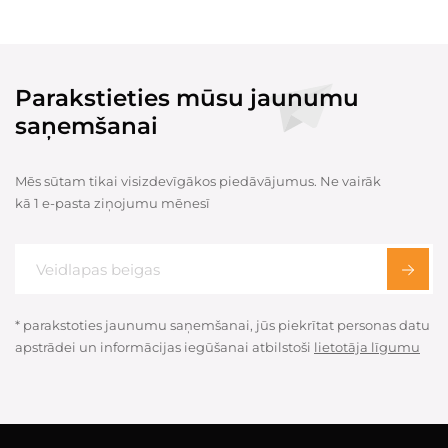
Parakstieties mūsu jaunumu
saņemšanai
Mēs sūtam tikai visizdevīgākos piedāvājumus. Ne vairāk
kā 1 e-pasta ziņojumu mēnesī
* parakstoties jaunumu saņemšanai, jūs piekrītat personas datu
apstrādei un informācijas iegūšanai atbilstoši
lietotāja līgumu