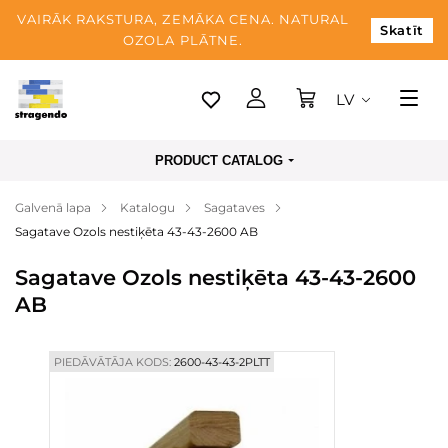
VAIRĀK RAKSTURA, ZEMĀKA CENA. NATURAL
Skatīt
OZOLA PLĀTNE.
LV
Tallina
PRODUCT CATALOG
Piegāde
Galvenā lapa
Katalogu
Sagataves
Apmaksa
Sagatave Ozols nestiķēta 43-43-2600 AB
Par mums
Sagatave Ozols nestiķēta 43-43-2600
Blogs
AB
Kontaktinformācija
PIEDĀVĀTĀJA KODS:
2600-43-43-2PLTT