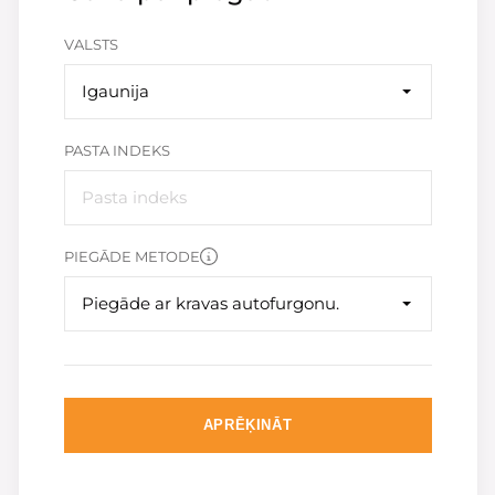
VALSTS
Igaunija
PASTA INDEKS
PIEGĀDE METODE
Piegāde ar kravas autofurgonu.
APRĒĶINĀT