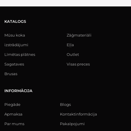
KATALOGS
Mūsu koka
Zāģmateriāli
izstrādājumi
Eļļa
Līmētas plātnes
Outlet
Sagataves
Visas preces
Brusas
INFORMĀCIJA
Piegāde
Blogs
Apmaksa
Kontaktinformācija
Par mums
Pakalpojumi