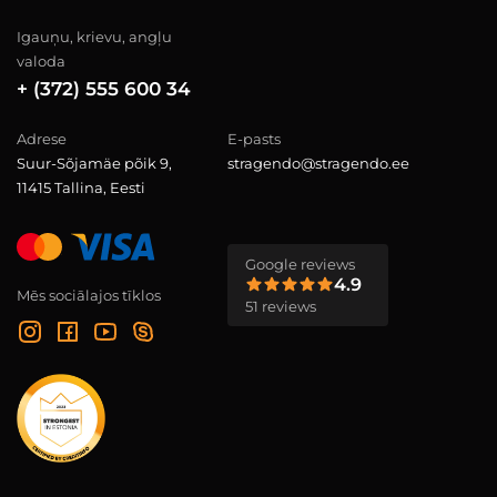
Igauņu, krievu, angļu
valoda
+ (372) 555 600 34
Adrese
E-pasts
Suur-Sõjamäe põik 9,
stragendo@stragendo.ee
11415 Tallina, Eesti
Google reviews
4.9
Mēs sociālajos tīklos
51 reviews