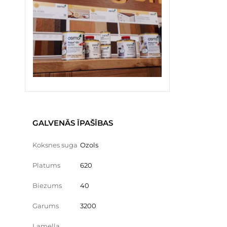
GALVENĀS ĪPAŠĪBAS
Koksnes suga
Ozols
Platums
620
Biezums
40
Garums
3200
Lamella