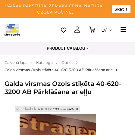
VAIRĀK RAKSTURA, ZEMĀKA CENA. NATURAL
Skatīt
OZOLA PLĀTNE.
LV
Tallina
PRODUCT CATALOG
Piegāde
Galvenā lapa
Katalogu
Outlet
Apmaksa
Galda virsmas Ozols stiķēta 40-620-3200 AB Pārklāšana ar eļļu
Par mums
Galda virsmas Ozols stiķēta 40-620-
Blogs
3200 AB Pārklāšana ar eļļu
Kontaktinformācija
PIEDĀVĀTĀJA KODS:
3200-620-40-1TL