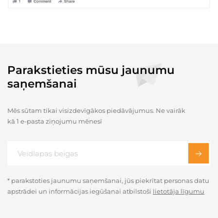
Parakstieties mūsu jaunumu
saņemšanai
Mēs sūtam tikai visizdevīgākos piedāvājumus. Ne vairāk
kā 1 e-pasta ziņojumu mēnesī
* parakstoties jaunumu saņemšanai, jūs piekrītat personas datu
apstrādei un informācijas iegūšanai atbilstoši
lietotāja līgumu