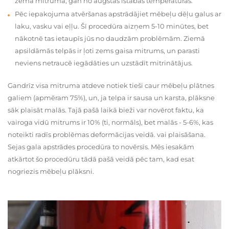
zema mitruma, gan no augstas istabas temperatūras.
Pēc iepakojuma atvēršanas apstrādājiet mēbeļu dēļu galus ar
laku, vasku vai eļļu. Šī procedūra aizņem 5-10 minūtes, bet
nākotnē tas ietaupīs jūs no daudzām problēmām. Ziemā
apsildāmās telpās ir ļoti zems gaisa mitrums, un parasti
neviens netraucē iegādāties un uzstādīt mitrinātājus.
Gandrīz visa mitruma atdeve notiek tieši caur mēbeļu plātnes
galiem (apmēram 75%), un, ja telpa ir sausa un karsta, plāksne
sāk plaisāt malās. Tajā pašā laikā bieži var novērot faktu, ka
vairoga vidū mitrums ir 10% (ti, normāls), bet malās - 5-6%, kas
noteikti radīs problēmas deformācijas veidā. vai plaisāšana.
Sejas gala apstrādes procedūra to novērsīs. Mēs iesakām
atkārtot šo procedūru tādā pašā veidā pēc tam, kad esat
nogriezis mēbeļu plāksni.