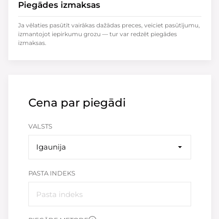
Piegādes izmaksas
Ja vēlaties pasūtīt vairākas dažādas preces, veiciet pasūtījumu,
izmantojot iepirkumu grozu — tur var redzēt piegādes
izmaksas.
Cena par piegādi
VALSTS
Igaunija
PASTA INDEKS