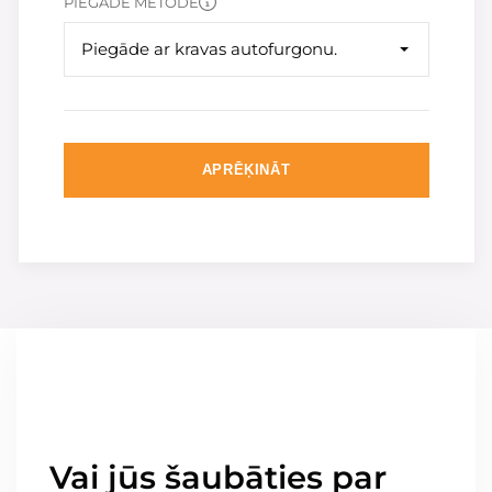
PIEGĀDE METODE
Piegāde ar kravas autofurgonu.
APRĒĶINĀT
Vai jūs šaubāties par