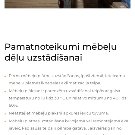
Pamatnoteikumi mēbeļu
dēļu uzstādīšanai
Pirms mēbeļu plātnes uzstādīšanas, īpaši ziemā, ieteicama
mēbeļu plātnes iknedēļas aklimatizācija telpā.
Mēbeļu plāksne ir paredzēta uzstādīšanai telpās ar gaisa
temperatūru no 10 līdz 30 ° C un relatīvo mitrumu no 40 līdz
60%.
Neatstājiet mēbeļu plāksni apkures ierīču tuvumā.
Mēbeļu plātnes uzstādīšana būvējamā vai remontējamā ēkā
jāveic, kad sausā telpa ir pilnībā gatava. Jāizvairās gan no