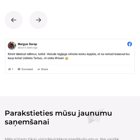
Parakstieties mūsu jaunumu
saņemšanai
Mēs sūtam tikai visizdevīgākos piedāvājumus. Ne vairāk