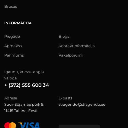
Brusas
INFORMĀCIJA
Piegāde
Blogs
Apmaksa
Kontaktinformācija
Par mums
Pakalpojumi
Igauņu, krievu, angļu
valoda
+ (372) 555 600 34
Adrese
E-pasts
Suur-Sõjamäe põik 9,
stragendo@stragendo.ee
11415 Tallina, Eesti