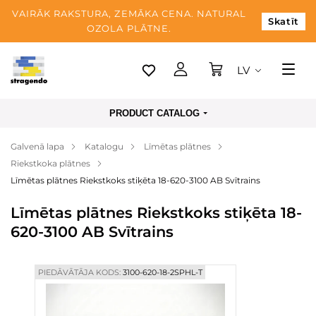
VAIRĀK RAKSTURA, ZEMĀKA CENA. NATURAL
Skatīt
OZOLA PLĀTNE.
LV
Tallina
PRODUCT CATALOG
Piegāde
Galvenā lapa
Katalogu
Līmētas plātnes
Apmaksa
Riekstkoka plātnes
Par mums
Līmētas plātnes Riekstkoks stiķēta 18-620-3100 AB Svītrains
Blogs
Līmētas plātnes Riekstkoks stiķēta 18-
620-3100 AB Svītrains
Kontaktinformācija
PIEDĀVĀTĀJA KODS:
3100-620-18-2SPHL-T