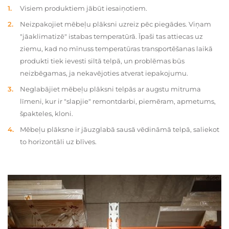
Visiem produktiem jābūt iesaiņotiem.
Neizpakojiet mēbeļu plāksni uzreiz pēc piegādes. Viņam
"jāaklimatizē" istabas temperatūrā. Īpaši tas attiecas uz
ziemu, kad no mīnuss temperatūras transportēšanas laikā
produkti tiek ievesti siltā telpā, un problēmas būs
neizbēgamas, ja nekavējoties atverat iepakojumu.
Neglabājiet mēbeļu plāksni telpās ar augstu mitruma
līmeni, kur ir "slapjie" remontdarbi, piemēram, apmetums,
špakteles, kloni.
Mēbeļu plāksne ir jāuzglabā sausā vēdināmā telpā, saliekot
to horizontāli uz blīves.