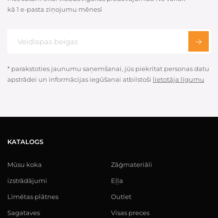
kā 1 e-pasta ziņojumu mēnesī
* parakstoties jaunumu saņemšanai, jūs piekrītat personas datu
apstrādei un informācijas iegūšanai atbilstoši
lietotāja līgumu
KATALOGS
Mūsu koka
Zāģmateriāli
izstrādājumi
Eļļa
Līmētas plātnes
Outlet
Sagataves
Visas preces