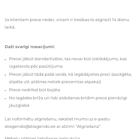
Ja klientam prece neder, viņam ir tiesības to atgriezt 14 dienu
laikā.
Daži svarīgi nosacījumi:
Precei jābūt standartizētai, tas nevar būt izstrādājums, kas
izgatavots pēc pasūtījuma
Precei jābūt tādā pašā veidā, kā iegādājoties preci (sazāģēta,
slīpēta utt. plātnes netiek pieņemtas atpakaļ)
Prece nedrīkst būt bojāta
No iegādes brīža un līdz atdošanas brīdim prece pienācīgi
jāuzglabā
Lai noformētu atgriešanu, rakstiet mums uz e-pastu
stragendo@stragendo.ee ar atzīmi “Atgriešana”.
Mēbeļu plātnes lietošanas instrukcija