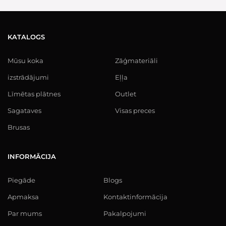
KATALOGS
Mūsu koka
Zāģmateriāli
izstrādājumi
Eļļa
Līmētas plātnes
Outlet
Sagataves
Visas preces
Brusas
INFORMĀCIJA
Piegāde
Blogs
Apmaksa
Kontaktinformācija
Par mums
Pakalpojumi