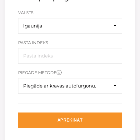
VALSTS
Igaunija
PASTA INDEKS
PIEGĀDE METODE
Piegāde ar kravas autofurgonu.
APRĒĶINĀT