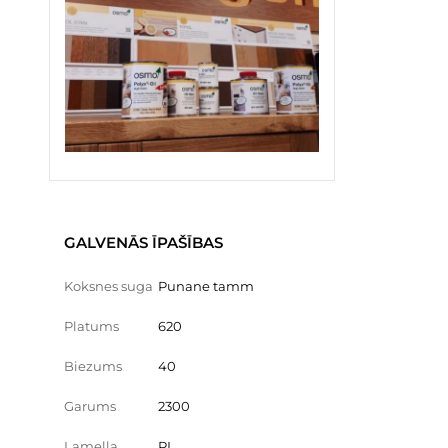
GALVENĀS ĪPAŠĪBAS
Koksnes suga
Punane tamm
Platums
620
Biezums
40
Garums
2300
Lamella
PL