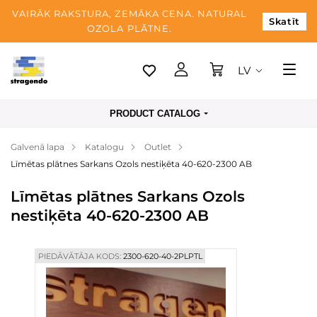
VAIRĀK RAKSTURA, ZEMĀKA CENA. NATURAL
Skatīt
OZOLA PLĀTNE.
LV
Tallina
PRODUCT CATALOG
Piegāde
Galvenā lapa
Katalogu
Outlet
Apmaksa
Līmētas plātnes Sarkans Ozols nestiķēta 40-620-2300 AB
Par mums
Līmētas plātnes Sarkans Ozols
Blogs
nestiķēta 40-620-2300 AB
Kontaktinformācija
PIEDĀVĀTĀJA KODS:
2300-620-40-2PLPTL