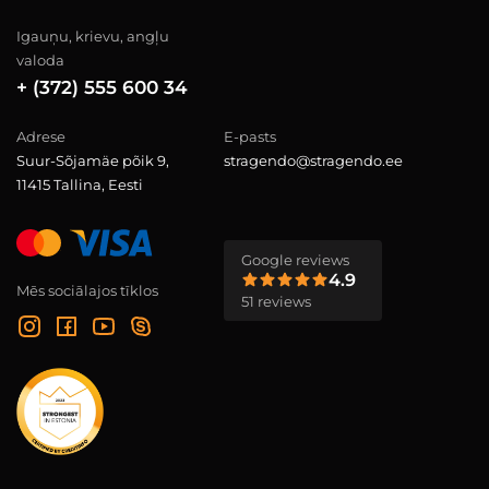
Igauņu, krievu, angļu
valoda
+ (372) 555 600 34
Adrese
E-pasts
Suur-Sõjamäe põik 9,
stragendo@stragendo.ee
11415 Tallina, Eesti
Google reviews
4.9
Mēs sociālajos tīklos
51 reviews