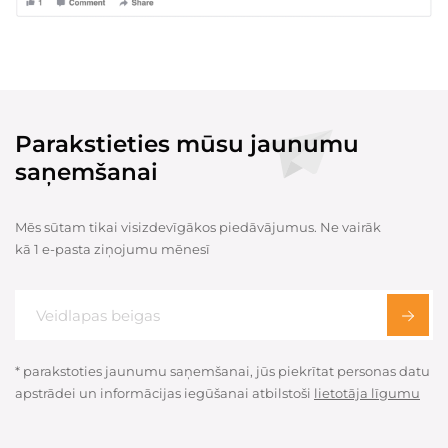
Parakstieties mūsu jaunumu
saņemšanai
Mēs sūtam tikai visizdevīgākos piedāvājumus. Ne vairāk
kā 1 e-pasta ziņojumu mēnesī
* parakstoties jaunumu saņemšanai, jūs piekrītat personas datu
apstrādei un informācijas iegūšanai atbilstoši
lietotāja līgumu