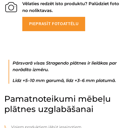
Vēlaties redzēt īsto produktu? Palūdziet foto
no noliktavas.
PIEPRASĪT FOTOATTĒLU
Pārsvarā visas Stragendo plātnes ir lielākas par
norādīto izmēru.
Līdz +5–10 mm garumā, līdz +3–6 mm platumā.
Pamatnoteikumi mēbeļu
plātnes uzglabāšanai
Visiem produktiem jābūt iesaiņotiem.