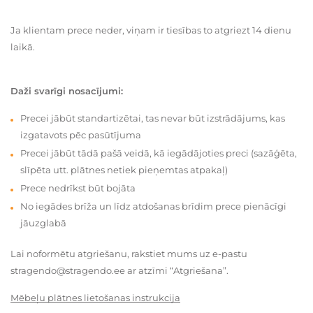
Ja klientam prece neder, viņam ir tiesības to atgriezt 14 dienu
laikā.
Daži svarīgi nosacījumi:
Precei jābūt standartizētai, tas nevar būt izstrādājums, kas
izgatavots pēc pasūtījuma
Precei jābūt tādā pašā veidā, kā iegādājoties preci (sazāģēta,
slīpēta utt. plātnes netiek pieņemtas atpakaļ)
Prece nedrīkst būt bojāta
No iegādes brīža un līdz atdošanas brīdim prece pienācīgi
jāuzglabā
Lai noformētu atgriešanu, rakstiet mums uz e-pastu
stragendo@stragendo.ee ar atzīmi “Atgriešana”.
Mēbeļu plātnes lietošanas instrukcija