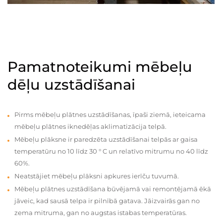
Pamatnoteikumi mēbeļu
dēļu uzstādīšanai
Pirms mēbeļu plātnes uzstādīšanas, īpaši ziemā, ieteicama
mēbeļu plātnes iknedēļas aklimatizācija telpā.
Mēbeļu plāksne ir paredzēta uzstādīšanai telpās ar gaisa
temperatūru no 10 līdz 30 ° C un relatīvo mitrumu no 40 līdz
60%.
Neatstājiet mēbeļu plāksni apkures ierīču tuvumā.
Mēbeļu plātnes uzstādīšana būvējamā vai remontējamā ēkā
jāveic, kad sausā telpa ir pilnībā gatava. Jāizvairās gan no
zema mitruma, gan no augstas istabas temperatūras.