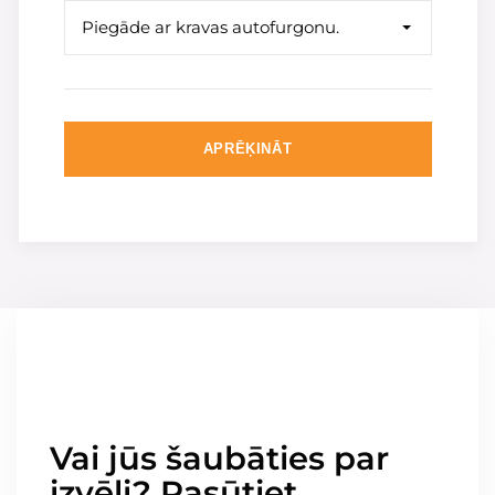
Piegāde ar kravas autofurgonu.
APRĒĶINĀT
Vai jūs šaubāties par
izvēli? Pasūtiet