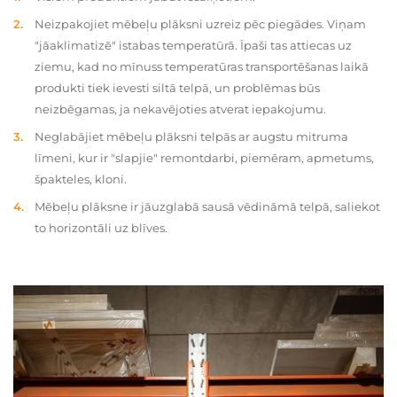
Neizpakojiet mēbeļu plāksni uzreiz pēc piegādes. Viņam
"jāaklimatizē" istabas temperatūrā. Īpaši tas attiecas uz
ziemu, kad no mīnuss temperatūras transportēšanas laikā
produkti tiek ievesti siltā telpā, un problēmas būs
neizbēgamas, ja nekavējoties atverat iepakojumu.
Neglabājiet mēbeļu plāksni telpās ar augstu mitruma
līmeni, kur ir "slapjie" remontdarbi, piemēram, apmetums,
špakteles, kloni.
Mēbeļu plāksne ir jāuzglabā sausā vēdināmā telpā, saliekot
to horizontāli uz blīves.