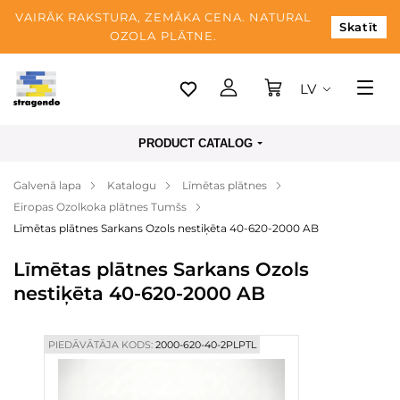
VAIRĀK RAKSTURA, ZEMĀKA CENA. NATURAL
Skatīt
OZOLA PLĀTNE.
LV
Tallina
PRODUCT CATALOG
Piegāde
Galvenā lapa
Katalogu
Līmētas plātnes
Apmaksa
Eiropas Ozolkoka plātnes Tumšs
Par mums
Līmētas plātnes Sarkans Ozols nestiķēta 40-620-2000 AB
Blogs
Līmētas plātnes Sarkans Ozols
nestiķēta 40-620-2000 AB
Kontaktinformācija
PIEDĀVĀTĀJA KODS:
2000-620-40-2PLPTL