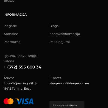
Brusas
INFORMĀCIJA
Piegāde
Blogs
Apmaksa
Kontaktinformācija
Par mums
Pakalpojumi
Igauņu, krievu, angļu
valoda
+ (372) 555 600 34
Adrese
E-pasts
Suur-Sõjamäe põik 9,
stragendo@stragendo.ee
11415 Tallina, Eesti
Google reviews