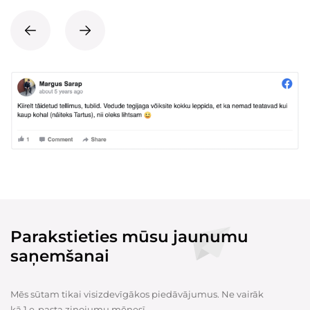
Parakstieties mūsu jaunumu
saņemšanai
Mēs sūtam tikai visizdevīgākos piedāvājumus. Ne vairāk
kā 1 e-pasta ziņojumu mēnesī