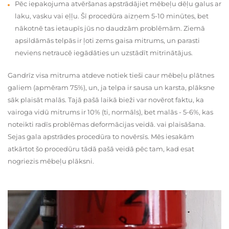
Pēc iepakojuma atvēršanas apstrādājiet mēbeļu dēļu galus ar
laku, vasku vai eļļu. Šī procedūra aizņem 5-10 minūtes, bet
nākotnē tas ietaupīs jūs no daudzām problēmām. Ziemā
apsildāmās telpās ir ļoti zems gaisa mitrums, un parasti
neviens netraucē iegādāties un uzstādīt mitrinātājus.
Gandrīz visa mitruma atdeve notiek tieši caur mēbeļu plātnes
galiem (apmēram 75%), un, ja telpa ir sausa un karsta, plāksne
sāk plaisāt malās. Tajā pašā laikā bieži var novērot faktu, ka
vairoga vidū mitrums ir 10% (ti, normāls), bet malās - 5-6%, kas
noteikti radīs problēmas deformācijas veidā. vai plaisāšana.
Sejas gala apstrādes procedūra to novērsīs. Mēs iesakām
atkārtot šo procedūru tādā pašā veidā pēc tam, kad esat
nogriezis mēbeļu plāksni.