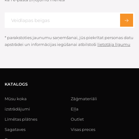
* parakstoties jaunumu saņemšanai, jūs piekrītat personas datu
apstrādei un informācijas iegūšanai atbilstoši
lietotāja līgumu
KATALOGS
Mūsu koka
Zāģmateriāli
izstrādājumi
Eļļa
Līmētas plātnes
Outlet
Sagataves
Visas preces