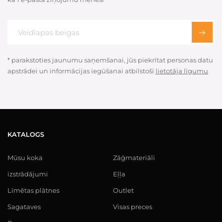
* parakstoties jaunumu saņemšanai, jūs piekrītat personas datu
apstrādei un informācijas iegūšanai atbilstoši
lietotāja līgumu
KATALOGS
Mūsu koka
Zāģmateriāli
izstrādājumi
Eļļa
Līmētas plātnes
Outlet
Sagataves
Visas preces