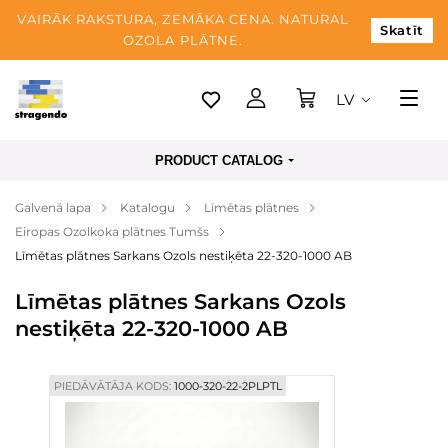
VAIRĀK RAKSTURA, ZEMĀKA CENA. NATURAL
Skatīt
OZOLA PLĀTNE.
LV
Tallina
PRODUCT CATALOG
Piegāde
Galvenā lapa
Katalogu
Līmētas plātnes
Apmaksa
Eiropas Ozolkoka plātnes Tumšs
Par mums
Līmētas plātnes Sarkans Ozols nestiķēta 22-320-1000 AB
Blogs
Līmētas plātnes Sarkans Ozols
nestiķēta 22-320-1000 AB
Kontaktinformācija
PIEDĀVĀTĀJA KODS:
1000-320-22-2PLPTL