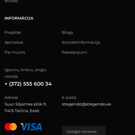
Brusas
INFORMĀCIJA
Piegāde
Blogs
Apmaksa
Kontaktinformācija
Par mums
Pakalpojumi
Igauņu, krievu, angļu
valoda
+ (372) 555 600 34
Adrese
E-pasts
Suur-Sõjamäe põik 9,
stragendo@stragendo.ee
11415 Tallina, Eesti
Google reviews