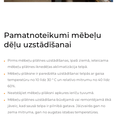
Pamatnoteikumi mēbeļu
dēļu uzstādīšanai
Pirms mēbeļu plātnes uzstādīšanas, īpaši ziemā, ieteicama
mēbeļu plātnes iknedēļas aklimatizācija telpā.
Mēbeļu plāksne ir paredzēta uzstādīšanai telpās ar gaisa
temperatūru no 10 līdz 30 ° C un relatīvo mitrumu no 40 līdz
60%.
Neatstājiet mēbeļu plāksni apkures ierīču tuvumā.
Mēbeļu plātnes uzstādīšana būvējamā vai remontējamā ēkā
jāveic, kad sausā telpa ir pilnībā gatava. Jāizvairās gan no
zema mitruma, gan no augstas istabas temperatūras.