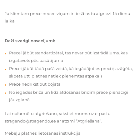
Ja klientam prece neder, viņam ir tiesības to atgriezt 14 dienu
laikā.
Daži svarīgi nosacījumi:
Precei jābūt standartizētai, tas nevar būt izstrādājums, kas
izgatavots pēc pasūtījuma
Precei jābūt tādā pašā veidā, kā iegādājoties preci (sazāģēta,
slīpēta utt. plātnes netiek pieņemtas atpakaļ)
Prece nedrīkst būt bojāta
No iegādes brīža un līdz atdošanas brīdim prece pienācīgi
jāuzglabā
Lai noformētu atgriešanu, rakstiet mums uz e-pastu
stragendo@stragendo.ee ar atzīmi “Atgriešana”.
Mēbeļu plātnes lietošanas instrukcija