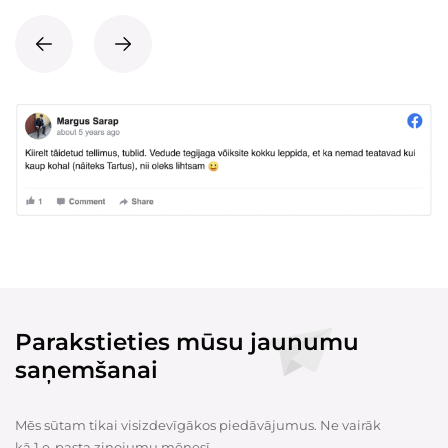
Parakstieties mūsu jaunumu
saņemšanai
Mēs sūtam tikai visizdevīgākos piedāvājumus. Ne vairāk
kā 1 e-pasta ziņojumu mēnesī