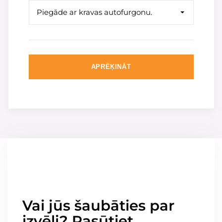
Piegāde ar kravas autofurgonu.
APRĒĶINĀT
Vai jūs šaubāties par
izvēli? Pasūtiet