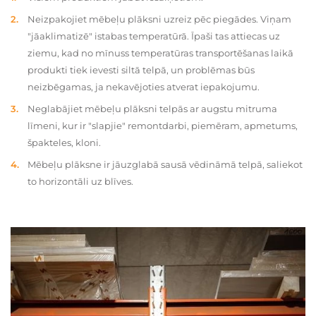
Neizpakojiet mēbeļu plāksni uzreiz pēc piegādes. Viņam
"jāaklimatizē" istabas temperatūrā. Īpaši tas attiecas uz
ziemu, kad no mīnuss temperatūras transportēšanas laikā
produkti tiek ievesti siltā telpā, un problēmas būs
neizbēgamas, ja nekavējoties atverat iepakojumu.
Neglabājiet mēbeļu plāksni telpās ar augstu mitruma
līmeni, kur ir "slapjie" remontdarbi, piemēram, apmetums,
špakteles, kloni.
Mēbeļu plāksne ir jāuzglabā sausā vēdināmā telpā, saliekot
to horizontāli uz blīves.