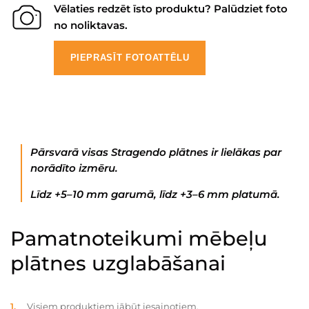
Vēlaties redzēt īsto produktu? Palūdziet foto
no noliktavas.
PIEPRASĪT FOTOATTĒLU
Pārsvarā visas Stragendo plātnes ir lielākas par
norādīto izmēru.
Līdz +5–10 mm garumā, līdz +3–6 mm platumā.
Pamatnoteikumi mēbeļu
plātnes uzglabāšanai
Visiem produktiem jābūt iesaiņotiem.