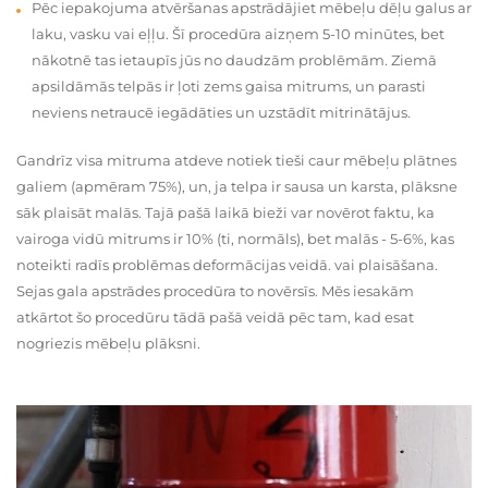
Pēc iepakojuma atvēršanas apstrādājiet mēbeļu dēļu galus ar
laku, vasku vai eļļu. Šī procedūra aizņem 5-10 minūtes, bet
nākotnē tas ietaupīs jūs no daudzām problēmām. Ziemā
apsildāmās telpās ir ļoti zems gaisa mitrums, un parasti
neviens netraucē iegādāties un uzstādīt mitrinātājus.
Gandrīz visa mitruma atdeve notiek tieši caur mēbeļu plātnes
galiem (apmēram 75%), un, ja telpa ir sausa un karsta, plāksne
sāk plaisāt malās. Tajā pašā laikā bieži var novērot faktu, ka
vairoga vidū mitrums ir 10% (ti, normāls), bet malās - 5-6%, kas
noteikti radīs problēmas deformācijas veidā. vai plaisāšana.
Sejas gala apstrādes procedūra to novērsīs. Mēs iesakām
atkārtot šo procedūru tādā pašā veidā pēc tam, kad esat
nogriezis mēbeļu plāksni.